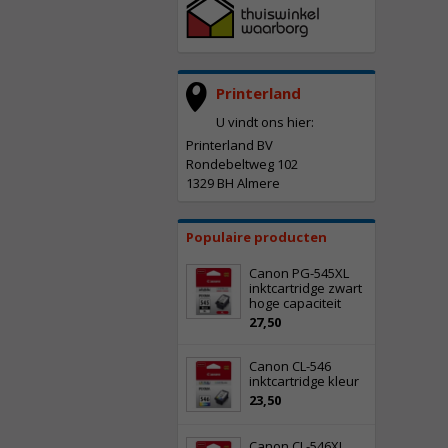
Printerland
U vindt ons hier:
Printerland BV
Rondebeltweg 102
1329 BH Almere
Populaire producten
Canon PG-545XL
inktcartridge zwart
hoge capaciteit
27,50
Canon CL-546
inktcartridge kleur
23,50
Canon CL-546XL