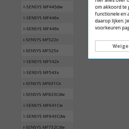
hier alles over
I-SENSYS MF445dw
om akkoord te g
functionele en 
I-SENSYS MF446x
daarop lijken. 
voorkeuren pag
I-SENSYS MF449x
i-SENSYS MF522x
Weige
i-SENSYS MF525x
I-SENSYS MF542x
I-SENSYS MF543x
i-SENSYS MF631Cn
i-SENSYS MF633Cdw
I-SENSYS MF641Cw
I-SENSYS MF643Cdw
i-SENSYS MF732Cdw