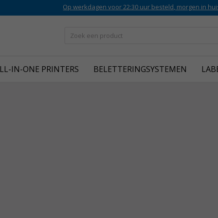
Op werkdagen voor 22:30 uur besteld, morgen in hui
LL-IN-ONE PRINTERS
BELETTERINGSYSTEMEN
LAB