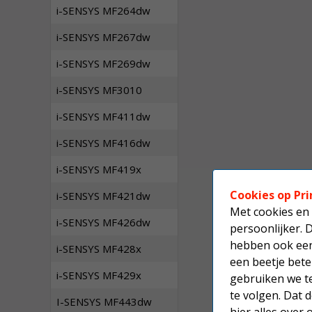
i-SENSYS MF264dw
i-SENSYS MF267dw
i-SENSYS MF269dw
i-SENSYS MF3010
i-SENSYS MF411dw
i-SENSYS MF416dw
i-SENSYS MF419x
Cookies op Pri
i-SENSYS MF421dw
Met cookies en 
i-SENSYS MF426dw
persoonlijker. 
hebben ook een 
i-SENSYS MF428x
een beetje bete
i-SENSYS MF429x
gebruiken we t
te volgen. Dat
I-SENSYS MF443dw