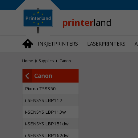
Bedrijfsinformatie
Over Printerland
Privacy
printer
land
Algemene Voorwaarden
Vraag en Antwoord
INKJETPRINTERS
LASERPRINTERS
A
Productnieuws
Home
Supplies
Canon
Canon
Pixma TS8350
i-SENSYS LBP112
i-SENSYS LBP113w
i-SENSYS LBP151dw
i-SENSYS LBP162dw