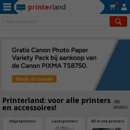
0
printer
land
Op werkdagen voor 22:30 uur besteld, morgen in huis!*
Printerland: voor alle printers
Alle
en accessoires!
printers
Inkjetprinters
Laserprinters
All in one printers