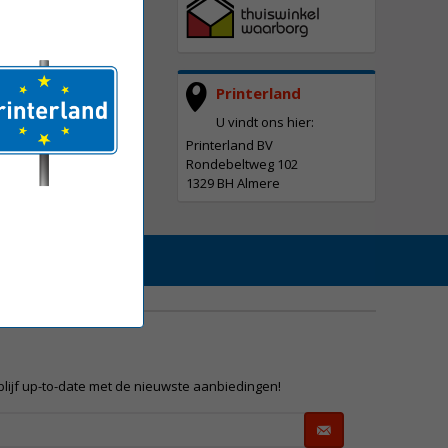
Printerland
U vindt ons hier:
Printerland BV
Rondebeltweg 102
1329 BH Almere
 blijf up-to-date met de nieuwste aanbiedingen!