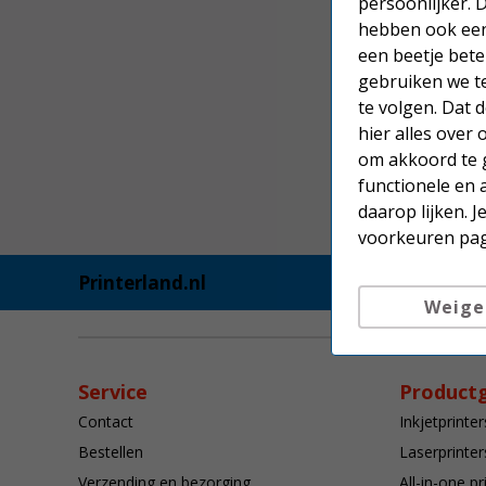
persoonlijker. 
hebben ook een 
een beetje bete
gebruiken we t
te volgen. Dat
hier alles over
om akkoord te g
functionele en 
daarop lijken. 
voorkeuren pag
Printerland.nl
Weige
Service
Product
Contact
Inkjetprinter
Bestellen
Laserprinter
Verzending en bezorging
All-in-one pr