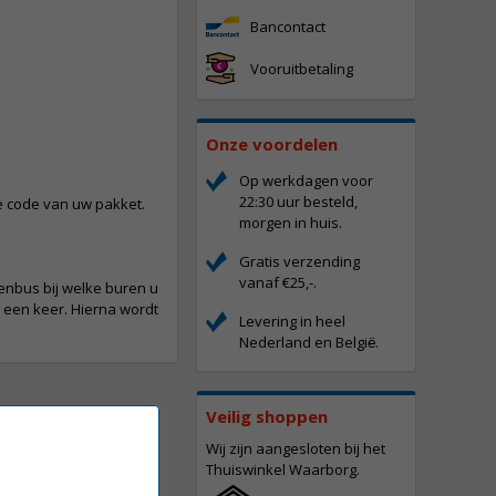
Bancontact
Vooruitbetaling
Onze voordelen
Op werkdagen voor
22:30 uur besteld,
ce code van uw pakket.
morgen in huis.
Gratis verzending
vanaf €25,-.
venbus bij welke buren u
g een keer. Hierna wordt
Levering in heel
Nederland en Belgi
.
ë
Veilig shoppen
Wij zijn aangesloten bij het
Thuiswinkel Waarborg.