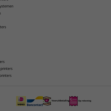
systemen
s
ters
ers
 printers
printers