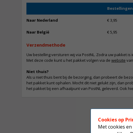
Bestellingen 
Naar Nederland
€ 3,95
Naar België
€ 5,95
Verzendmethode
Uw bestelling versturen wij via PostNL. Zodra uw pakket is
Met deze code kunt u het pakket volgen via de
website
van
Niet thuis?
Als u niet thuis bent bij de bezorging, dan probeert de bez
het pakket kunt ophalen. Mocht dit niet gelukt zijn, dan p
het pakket bij een afhaalpunt van PostNL geleverd. Ook hier
Cookies op Pri
Met cookies en 