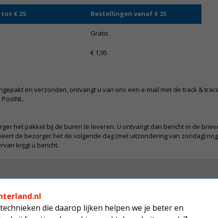
tot € 25
Bestellingen vanaf € 25
Gratis
€ 1,95
 ingepakt en verzonden, ontvangt u van ons een e-mail met de track & tra
 PostNL.
orger het pakket bij de buren te leveren. U ontvangt dan bericht in de brie
robeert de bezorger het de volgende dag (met uitzondering van zondag) no
van krijgt u bericht.
nterland.nl
technieken die daarop lijken helpen we je beter en