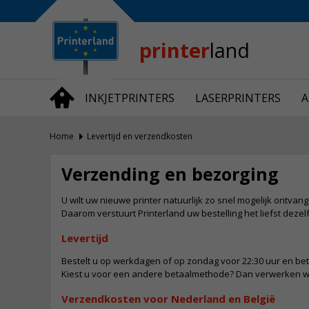
Bedrijfsinformatie
Over Printerland
Privacy
printer
land
Algemene Voorwaarden
Vraag en Antwoord
INKJETPRINTERS
LASERPRINTERS
A
Productnieuws
Home
Levertijd en verzendkosten
Verzending en bezorging
U wilt uw nieuwe printer natuurlijk zo snel mogelijk ontvan
Daarom verstuurt Printerland uw bestelling het liefst dezel
Levertijd
Bestelt u op werkdagen of op zondag voor 22:30 uur en bet
Kiest u voor een andere betaalmethode? Dan verwerken wij 
Verzendkosten voor Nederland en België