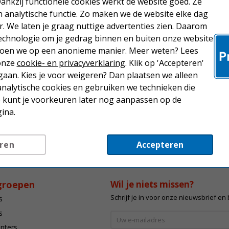
Dankzij functionele cookies werkt de website goed. Ze
analytische functie. Zo maken we de website elke dag
r. We laten je graag nuttige advertenties zien. Daarom
echnologie om je gedrag binnen en buiten onze website
 doen we op een anonieme manier. Meer weten? Lees
 onze
cookie- en privacyverklaring
. Klik op 'Accepteren'
aan. Kies je voor weigeren? Dan plaatsen we alleen
analytische cookies en gebruiken we technieken die
Je kunt je voorkeuren later nog aanpassen op de
ina.
ren
Accepteren
groepen
Wil je niets missen?
Schrijf je in voor onze nieuwsbrief en
s
s
inters