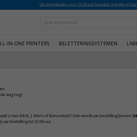
Op werkdagen voor 22:30 uur besteld, morgen in hui
LL-IN-ONE PRINTERS
BELETTERINGSYSTEMEN
LAB
gen.
fde dag nog!
aalt u met iDEAL | Wero of Bancontact? Dan wordt uw bestelling binnen
24
uw bestelling tot 22:00 uur.