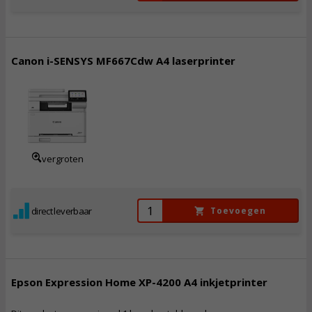
Canon i-SENSYS MF667Cdw A4 laserprinter
348,
50
Incl. BTW
vergroten
direct leverbaar
Toevoegen
Epson Expression Home XP-4200 A4 inkjetprinter