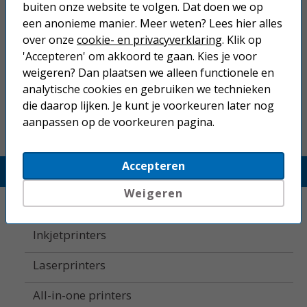
Incl. BTW
buiten onze website te volgen. Dat doen we op
een anonieme manier. Meer weten? Lees hier alles
vergroten
over onze
cookie- en privacyverklaring
. Klik op
'Accepteren' om akkoord te gaan. Kies je voor
weigeren? Dan plaatsen we alleen functionele en
direct leverbaar
Toevoegen
analytische cookies en gebruiken we technieken
die daarop lijken. Je kunt je voorkeuren later nog
aanpassen op de voorkeuren pagina.
Accepteren
Printerland.nl
Weigeren
Home
Inkjetprinters
Laserprinters
All-in-one printers