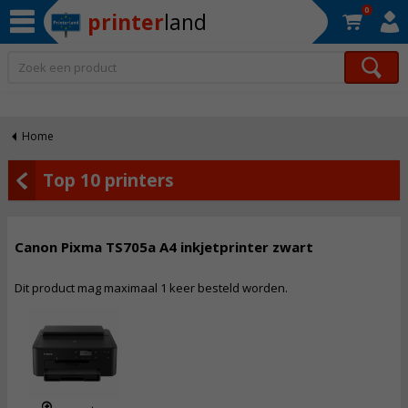
0
printer
land
Op werkdagen voor 22:30 uur besteld, morgen in huis!*
Home
Top 10 printers
Canon Pixma TS705a A4 inkjetprinter zwart
Dit product mag maximaal 1 keer besteld worden.
73,
50
Incl. BTW