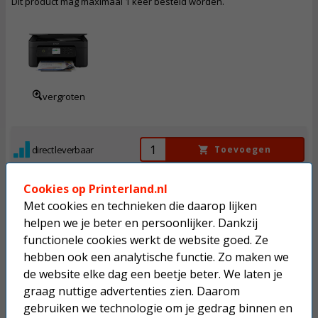
Dit product mag maximaal 1 keer besteld worden.
72,
50
Incl. BTW
vergroten
direct leverbaar
Toevoegen
Cookies op Printerland.nl
Met cookies en technieken die daarop lijken
helpen we je beter en persoonlijker. Dankzij
Epson Expression Home XP-2200 A4 inkjetprinter
functionele cookies werkt de website goed. Ze
Dit product mag maximaal 1 keer besteld worden.
hebben ook een analytische functie. Zo maken we
de website elke dag een beetje beter. We laten je
graag nuttige advertenties zien. Daarom
47,
50
gebruiken we technologie om je gedrag binnen en