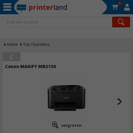
0
printer
land
Op werkdagen voor 22:30 uur besteld, morgen in huis!*
Home
Top 10 printers
Canon MAXIFY MB2150
vergroten