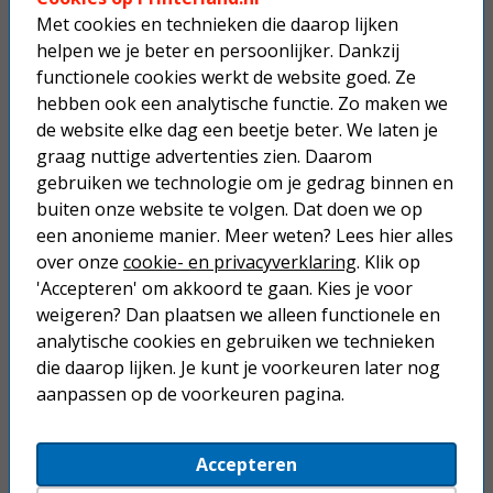
Met cookies en technieken die daarop lijken
Gratis verzending boven € 25,-
helpen we je beter en persoonlijker. Dankzij
Betaal binnen 14 dagen na aankoop
functionele cookies werkt de website goed. Ze
hebben ook een analytische functie. Zo maken we
Anderen kochten ook...
de website elke dag een beetje beter. We laten je
graag nuttige advertenties zien. Daarom
Canon Pixma TS5351i A4
inkjetprinter
gebruiken we technologie om je gedrag binnen en
buiten onze website te volgen. Dat doen we op
een anonieme manier. Meer weten? Lees hier alles
84,50
over onze
cookie- en privacyverklaring
. Klik op
'Accepteren' om akkoord te gaan. Kies je voor
Canon Pixma TS7650i A4
weigeren? Dan plaatsen we alleen functionele en
inkjetprinter
analytische cookies en gebruiken we technieken
die daarop lijken. Je kunt je voorkeuren later nog
81,50
aanpassen op de voorkeuren pagina.
Canon PIXMA TS3750i A4
inkjetprinter
Accepteren