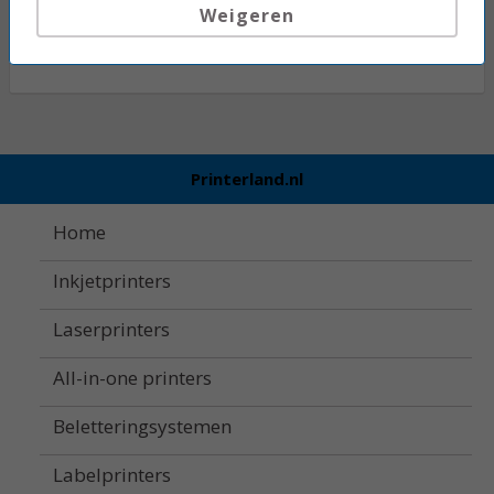
Weigeren
48,50
Printerland.nl
Home
Inkjetprinters
Laserprinters
All-in-one printers
Beletteringsystemen
Labelprinters