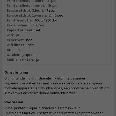
Printsnelheid (kleur):
13 ipm
Printsnelheid (mono):
19 ipm
Eerste afdruk (kleur):
7 sec
Eerste afdruk (zwart-wit):
6 sec
Printresolutie:
600 x 1200 dpi
Fax snelheid:
33,6 bps
Papierformaat:
A4
wifi:
ja
ethernet:
nee
wifi direct:
nee
ADF:
ja
Duplex:
ja (printen)
Mobiel printen:
ja
Omschrijving
Uitmuntende multifunctionele inkjetprinter, scanner,
kopieerapparaat en fax met print- en scanondersteuning voor
mobiele apparaten en cloudservices, een printsnelheid van 19 ipm
in zwart-wit en verschillende netwerkfuncties.
Voordelen
- Snel printen: 19 ipm in zwart-wit, 13 ipm in kleur
- Verbinding met Wi-Fi netwerk voor rechtstreeks printen vanaf