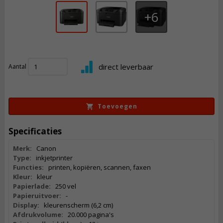
6
108,
50
direct leverbaar
Aantal
Incl. BTW
Toevoegen
Specificaties
Merk:
Canon
Type:
inkjetprinter
Functies:
printen, kopiëren, scannen, faxen
Kleur:
kleur
Papierlade:
250 vel
Papieruitvoer:
-
Display:
kleurenscherm (6,2 cm)
Afdrukvolume:
20.000 pagina's