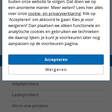
buiten onze website te volgen. Dat doen we op
een anonieme manier. Meer weten? Lees hier alles
Epson Expression Home XP-5200
A4 inkjetprinter
over onze
cookie- en privacyverklaring
. Klik op
'Accepteren' om akkoord te gaan. Kies je voor
weigeren? Dan plaatsen we alleen functionele en
86,50
analytische cookies en gebruiken we technieken
die daarop lijken. Je kunt je voorkeuren later nog
aanpassen op de voorkeuren pagina.
Accepteren
Printerland.nl
Weigeren
Home
Inkjetprinters
Laserprinters
All-in-one printers