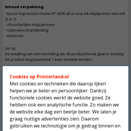
Inhoud verpakking
- Epson Expression Home XP-4200 all-in-one A4 inkjetprinter met wifi
(3 in 1)
- Afzonderlijke inktpatronen
- Gebruikershandleiding
- Netsnoer
Let op
De betaling van een bestelling die dit product bevat gaat in overleg
Dit product mag maximaal 1 keer besteld worden.
Op werkdagen voor 22:30 uur besteld, morgen in huis.
Cookies op Printerland.nl
Met cookies en technieken die daarop lijken
Superscherpe prijzen!
helpen we je beter en persoonlijker. Dankzij
Niet goed geld terug.
functionele cookies werkt de website goed. Ze
hebben ook een analytische functie. Zo maken we
Gratis verzending boven € 25,-
de website elke dag een beetje beter. We laten je
Betaal binnen 14 dagen na aankoop
graag nuttige advertenties zien. Daarom
gebruiken we technologie om je gedrag binnen en
Anderen kochten ook...