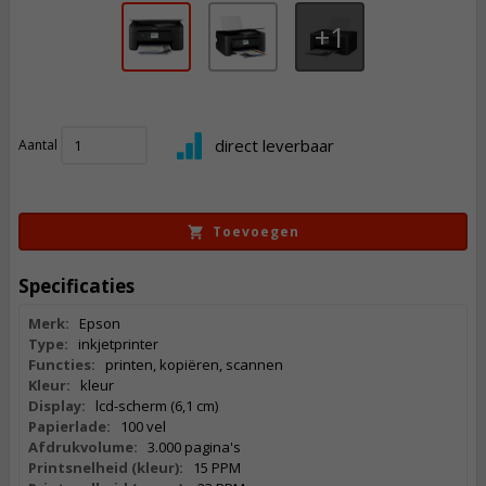
1
72,
50
direct leverbaar
Aantal
Incl. BTW
Toevoegen
Specificaties
Merk:
Epson
Type:
inkjetprinter
Functies:
printen, kopiëren, scannen
Kleur:
kleur
Display:
lcd-scherm (6,1 cm)
Papierlade:
100 vel
Afdrukvolume:
3.000 pagina's
Printsnelheid (kleur):
15 PPM