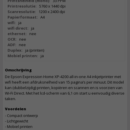
Printsnelheid (mono):
33 PPM
Printresolutie:
5760 x 1440 dpi
Scanresolutie:
1200 x 2400 dpi
Papierformaat:
A4
wifi:
ja
wifi direct:
ja
ethernet:
nee
OCR:
nee
ADF:
nee
Duplex:
ja (printen)
Mobiel printen:
ja
Omschrijving
De Epson Expression Home XP-4200 all-in-one A4 inkjetprinter met
wifi heeft een afdruksnelheid van 15 pagina’s per minuut. Dit model
kan (dubbelzijdig) printen, kopiëren en scannen en is voorzien van
Wi-Fi Direct. Met het lcd-scherm van 6,1 cm start u eenvoudig diverse
taken.
Voordelen
- Compact ontwerp
- Lichtgewicht
- Mobiel printen