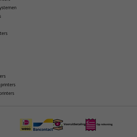
systemen
s
ters
ers
 printers
printers