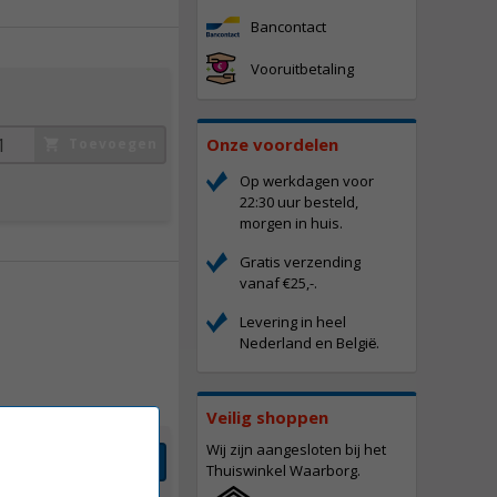
Bancontact
Vooruitbetaling
Onze voordelen
Toevoegen
Op werkdagen voor
22:30 uur besteld,
morgen in huis.
Gratis verzending
vanaf €25,-.
Levering in heel
237,
50
Nederland en Belgi
.
ë
Incl. BTW
Veilig shoppen
Wij zijn aangesloten bij het
Toevoegen
Thuiswinkel Waarborg.