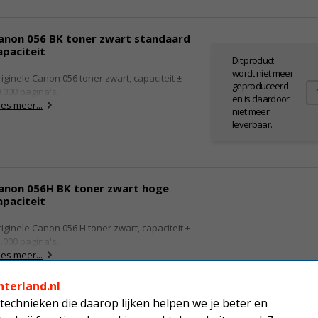
anon 056 BK toner zwart standaard
apaciteit
Dit product
wordt niet meer
iginele Canon 056 toner zwart, capaciteit ±
geproduceerd
.000 pagina's.
en is daardoor
es meer...
niet meer
leverbaar.
anon 056H BK toner zwart hoge
apaciteit
iginele Canon 056 H toner zwart, capaciteit ±
.000 pagina's.
es meer...
nterland.nl
direct leverbaar
technieken die daarop lijken helpen we je beter en