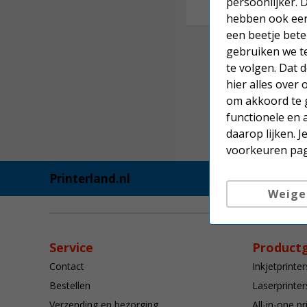
persoonlijker. 
hebben ook een 
een beetje bete
gebruiken we t
te volgen. Dat
hier alles over
om akkoord te g
functionele en 
daarop lijken. 
voorkeuren pag
Printerland.nl
Weige
Service
Product
Contact
Inkjetprinter
Bestellen
Laserprinter
Verzending en bezorging
All-in-one pr