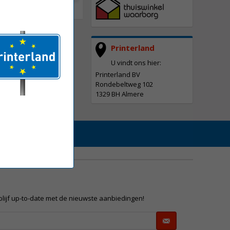
Printerland
U vindt ons hier:
Printerland BV
Rondebeltweg 102
1329 BH Almere
 blijf up-to-date met de nieuwste aanbiedingen!