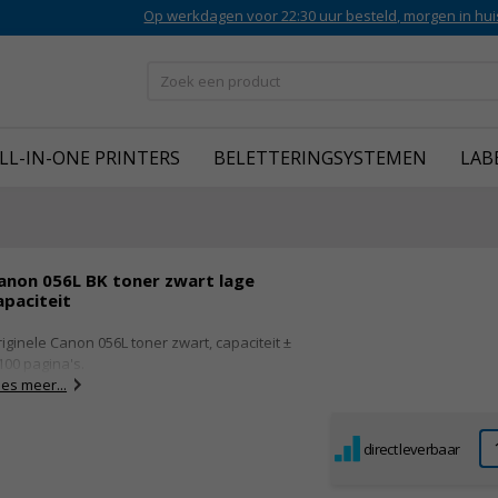
Op werkdagen voor 22:30 uur besteld, morgen in hui
LL-IN-ONE PRINTERS
BELETTERINGSYSTEMEN
LAB
anon 056L BK toner zwart lage
apaciteit
iginele Canon 056L toner zwart, capaciteit ±
100 pagina's.
es meer...
direct leverbaar