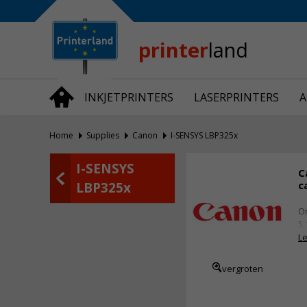
Bedrijfsinformatie
Over Printerland
Privacy
printer
land
Algemene Voorwaarden
Vraag en Antwoord
INKJETPRINTERS
LASERPRINTERS
A
Productnieuws
Home
Supplies
Canon
I-SENSYS LBP325x
I-SENSYS
C
c
LBP325x
Or
5.
Le
vergroten