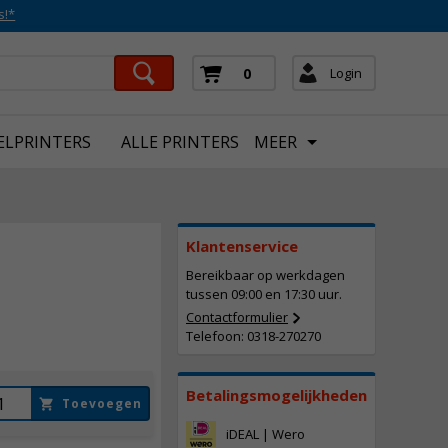
s!*
Login
0
ELPRINTERS
ALLE PRINTERS
MEER
Klantenservice
Bereikbaar op werkdagen
124,
50
tussen 09:00 en 17:30 uur.
Incl. BTW
Contactformulier
Telefoon: 0318-270270
Betalingsmogelijkheden
Toevoegen
iDEAL | Wero