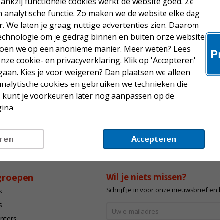
Dankzij functionele cookies werkt de website goed. Ze
analytische functie. Zo maken we de website elke dag
r. We laten je graag nuttige advertenties zien. Daarom
echnologie om je gedrag binnen en buiten onze website
 doen we op een anonieme manier. Meer weten? Lees
 onze
cookie- en privacyverklaring
. Klik op 'Accepteren'
aan. Kies je voor weigeren? Dan plaatsen we alleen
analytische cookies en gebruiken we technieken die
Je kunt je voorkeuren later nog aanpassen op de
ina.
ren
Accepteren
groepen
Wil je niets missen?
Schrijf je in voor onze nieuwsbrief en
s
s
inters