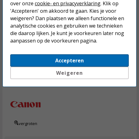
10,
50
over onze
cookie- en privacyverklaring
. Klik op
'Accepteren' om akkoord te gaan. Kies je voor
Incl. BTW
weigeren? Dan plaatsen we alleen functionele en
vergroten
analytische cookies en gebruiken we technieken
die daarop lijken. Je kunt je voorkeuren later nog
aanpassen op de voorkeuren pagina.
beperkte voorraad
Toevoegen
Accepteren
Weigeren
Canon GI-490Y inkttank geel
10,
50
Incl. BTW
vergroten