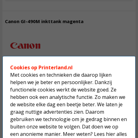
Canon GI-490M inkttank magenta
10,
50
Incl. BTW
vergroten
Cookies op Printerland.nl
Met cookies en technieken die daarop lijken
helpen we je beter en persoonlijker. Dankzij
direct leverbaar
Toevoegen
functionele cookies werkt de website goed. Ze
hebben ook een analytische functie. Zo maken we
de website elke dag een beetje beter. We laten je
graag nuttige advertenties zien. Daarom
gebruiken we technologie om je gedrag binnen en
Canon GI-490Y inkttank geel
buiten onze website te volgen. Dat doen we op
een anonieme manier. Meer weten? Lees hier alles