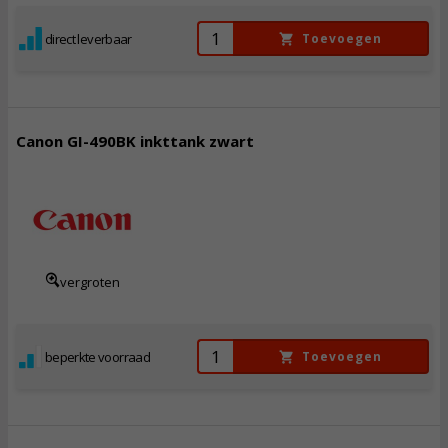
direct leverbaar
Toevoegen
Canon GI-490BK inkttank zwart
10,
50
Incl. BTW
vergroten
beperkte voorraad
Toevoegen