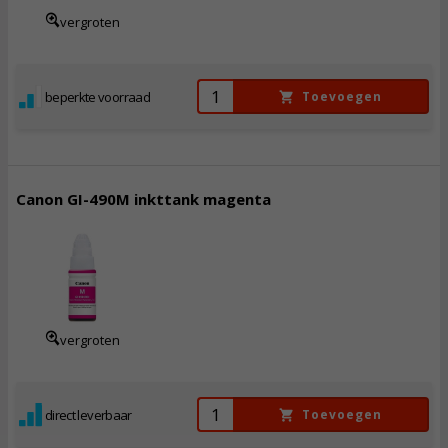
vergroten
beperkte voorraad
Toevoegen
Canon GI-490M inkttank magenta
10,
50
Incl. BTW
vergroten
direct leverbaar
Toevoegen