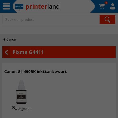
0
printer
land
Op werkdagen voor 22:30 uur besteld, morgen in huis!*
Canon
Pixma G4411
Canon GI-490BK inkttank zwart
10,
50
Incl. BTW
vergroten