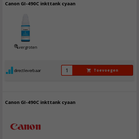
Canon GI-490C inkttank cyaan
10,
50
Incl. BTW
vergroten
direct leverbaar
Toevoegen
Canon GI-490C inkttank cyaan
10,
50
Incl. BTW