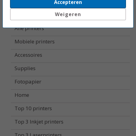
Beletteringsystemen
Accepteren
Weigeren
Labelprinters
Alle printers
Mobiele printers
Accessoires
Supplies
Fotopapier
Home
Top 10 printers
Top 3 Inkjet printers
Top 3 Laserprinters