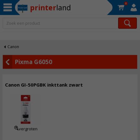
0
printer
land
Op werkdagen voor 22:30 uur besteld, morgen in huis!*
Canon
Pixma G6050
Canon GI-50PGBK inkttank zwart
16,
50
Incl. BTW
vergroten