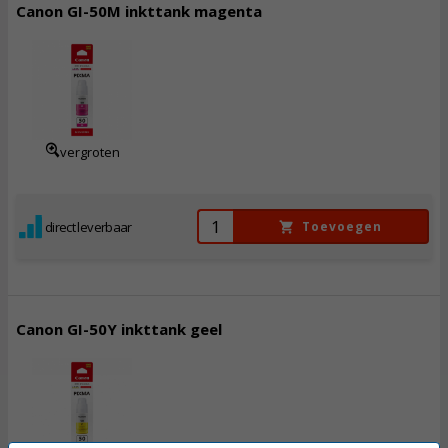
Canon GI-50M inkttank magenta
13,
50
Incl. BTW
vergroten
direct leverbaar
Toevoegen
Canon GI-50Y inkttank geel
13,
50
Incl. BTW