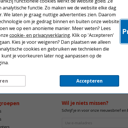
Dankzij functionele cookies werkt de website goed. Ze
analytische functie. Zo maken we de website elke dag
r. We laten je graag nuttige advertenties zien. Daarom
echnologie om je gedrag binnen en buiten onze website
 doen we op een anonieme manier. Meer weten? Lees
 onze
cookie- en privacyverklaring
. Klik op 'Accepteren'
aan. Kies je voor weigeren? Dan plaatsen we alleen
analytische cookies en gebruiken we technieken die
Je kunt je voorkeuren later nog aanpassen op de
ina.
ren
Accepteren
groepen
Wil je niets missen?
Schrijf je in voor onze nieuwsbrief en
s
s
inters