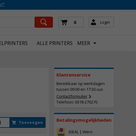
s!*
Login
0
ELPRINTERS
ALLE PRINTERS
MEER
Klantenservice
Bereikbaar op werkdagen
67,
50
tussen 09:00 en 17:30 uur.
Incl. BTW
Contactformulier
Telefoon: 0318-270270
Betalingsmogelijkheden
Toevoegen
iDEAL | Wero