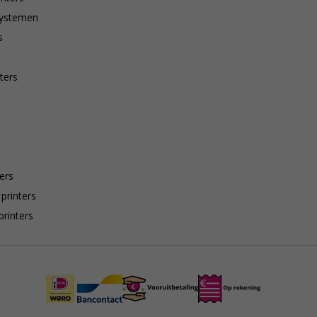
systemen
s
ters
ers
 printers
printers