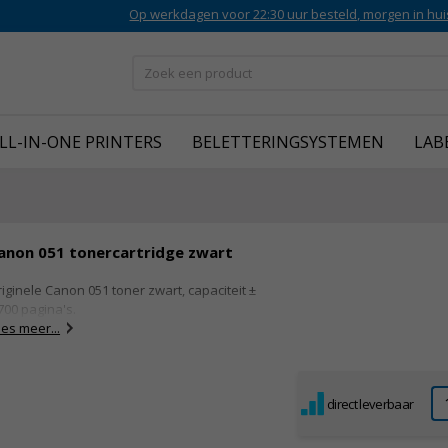
Op werkdagen voor 22:30 uur besteld, morgen in hui
LL-IN-ONE PRINTERS
BELETTERINGSYSTEMEN
LAB
anon 051 tonercartridge zwart
iginele Canon 051 toner zwart, capaciteit ±
700 pagina's.
es meer...
direct leverbaar