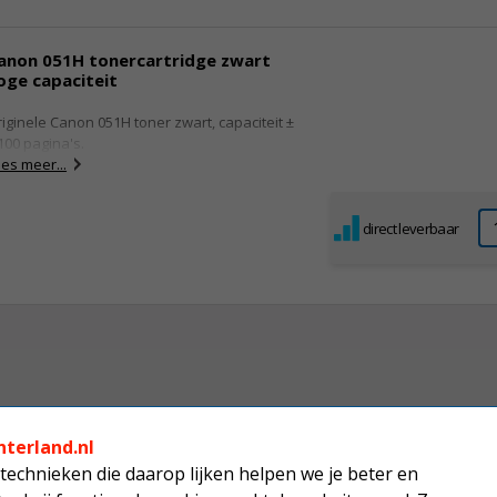
anon 051H tonercartridge zwart
oge capaciteit
iginele Canon 051H toner zwart, capaciteit ±
100 pagina's.
es meer...
direct leverbaar
nterland.nl
technieken die daarop lijken helpen we je beter en