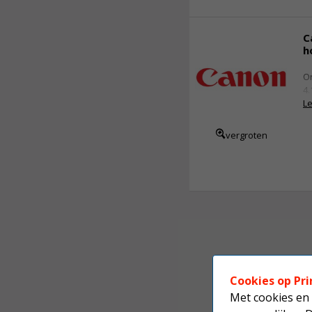
C
h
Or
4.
Le
vergroten
Cookies op Pri
Met cookies en 