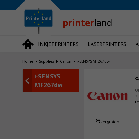
Bedrijfsinformatie
Over Printerland
Privacy
printer
land
Algemene Voorwaarden
Vraag en Antwoord
INKJETPRINTERS
LASERPRINTERS
A
Productnieuws
Home
Supplies
Canon
i-SENSYS MF267dw
i-SENSYS
C
MF267dw
Or
1.
Le
vergroten