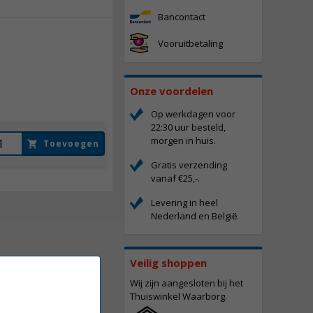
Bancontact
Vooruitbetaling
94,
50
Incl. BTW
Onze voordelen
Op werkdagen voor
22:30 uur besteld,
morgen in huis.
Toevoegen
Gratis verzending
vanaf €25,-.
Levering in heel
Nederland en Belgi
.
ë
Veilig shoppen
Wij zijn aangesloten bij het
Thuiswinkel Waarborg.