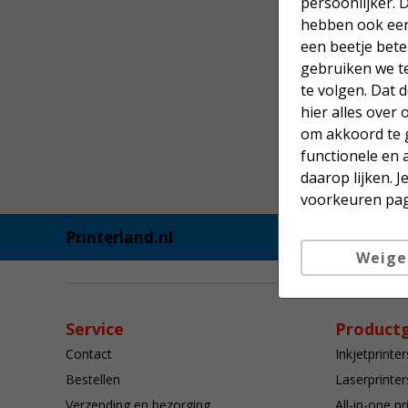
persoonlijker. 
hebben ook een 
een beetje bete
gebruiken we t
te volgen. Dat
hier alles over
om akkoord te g
functionele en 
daarop lijken. 
voorkeuren pag
Printerland.nl
Weige
Service
Product
Contact
Inkjetprinter
Bestellen
Laserprinter
Verzending en bezorging
All-in-one pr