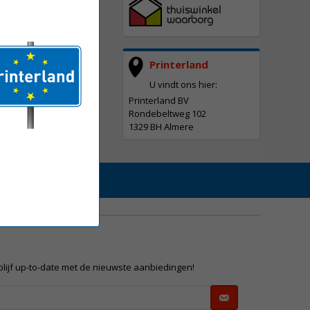
Printerland
U vindt ons hier:
Printerland BV
Rondebeltweg 102
1329 BH Almere
 blijf up-to-date met de nieuwste aanbiedingen!