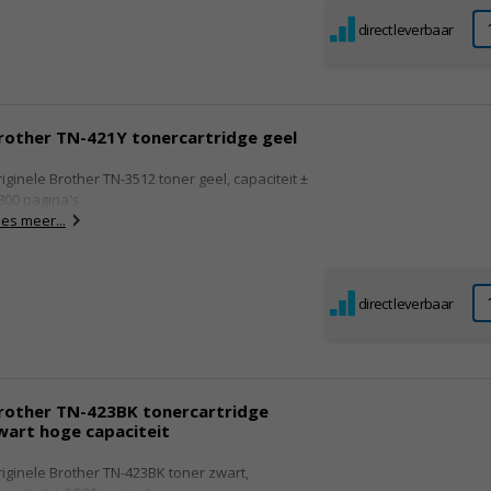
direct leverbaar
rother TN-421Y tonercartridge geel
iginele Brother TN-3512 toner geel, capaciteit ±
800 pagina's.
es meer...
direct leverbaar
rother TN-423BK tonercartridge
wart hoge capaciteit
iginele Brother TN-423BK toner zwart,