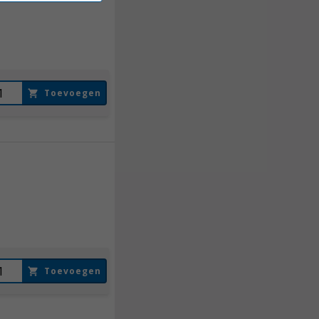
148,
50
Incl. BTW
Toevoegen
148,
50
Incl. BTW
Toevoegen