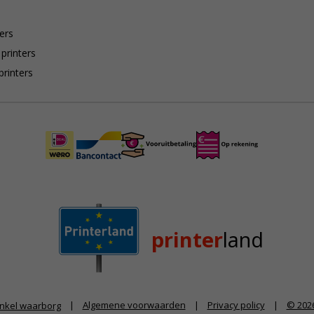
ers
 printers
printers
printer
land
|
Algemene voorwaarden
|
Privacy policy
|
© 2026
nkel waarborg