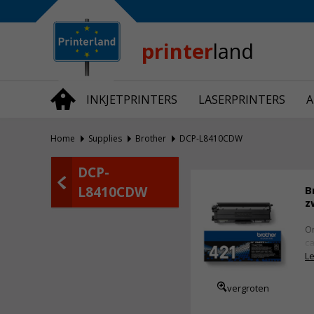
Bedrijfsinformatie
Over Printerland
Privacy
printer
land
Algemene Voorwaarden
Vraag en Antwoord
INKJETPRINTERS
LASERPRINTERS
A
Productnieuws
Home
Supplies
Brother
DCP-L8410CDW
DCP-
L8410CDW
B
z
Or
ca
Le
vergroten