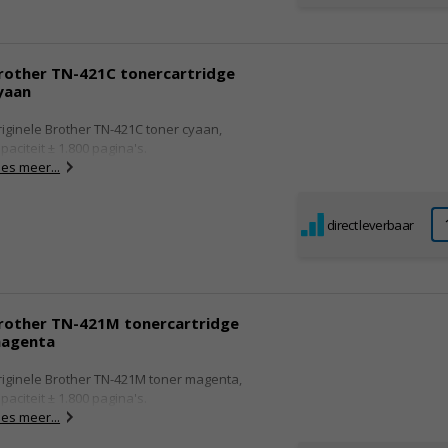
rother TN-421C tonercartridge
yaan
iginele Brother TN-421C toner cyaan,
paciteit ± 1.800 pagina's.
es meer...
direct leverbaar
rother TN-421M tonercartridge
agenta
iginele Brother TN-421M toner magenta,
paciteit ± 1.800 pagina's.
es meer...