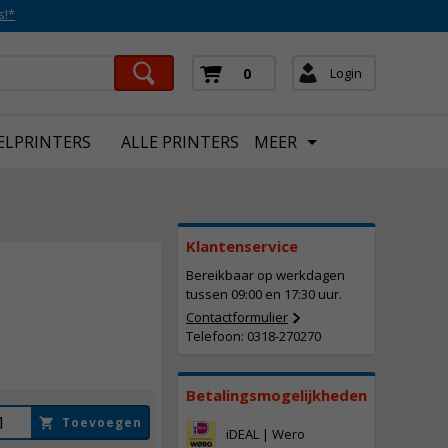
s!*
Login
0
ELPRINTERS
ALLE PRINTERS
MEER
Klantenservice
Bereikbaar op werkdagen
tussen 09:00 en 17:30 uur.
97,
50
Contactformulier
Incl. BTW
Telefoon: 0318-270270
Betalingsmogelijkheden
Toevoegen
iDEAL | Wero