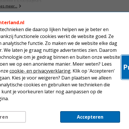
paciteit ± 6.500 pagina's.
es meer...
nterland.nl
direct leverbaar
technieken die daarop lijken helpen we je beter en
Dankzij functionele cookies werkt de website goed. Ze
analytische functie. Zo maken we de website elke dag
r. We laten je graag nuttige advertenties zien. Daarom
rother TN-423C tonercartridge
yaan hoge capaciteit
echnologie om je gedrag binnen en buiten onze website
 doen we op een anonieme manier. Meer weten? Lees
iginele Brother TN-423C toner cyaan,
 onze
cookie- en privacyverklaring
. Klik op 'Accepteren'
paciteit ± 4.000 pagina's.
aan. Kies je voor weigeren? Dan plaatsen we alleen
es meer...
analytische cookies en gebruiken we technieken die
Je kunt je voorkeuren later nog aanpassen op de
direct leverbaar
ina.
ren
Accepteren
rother TN-423M tonercartridge
agenta hoge capaciteit