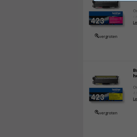
Or
ca
Le
vergroten
B
h
Or
4.
Le
vergroten