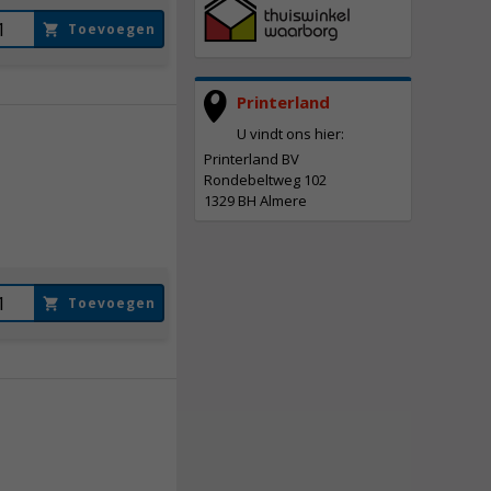
Toevoegen
Printerland
U vindt ons hier:
Printerland BV
87,
50
Rondebeltweg 102
1329 BH Almere
Incl. BTW
Toevoegen
113,
50
Incl. BTW