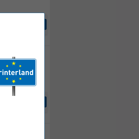
Toevoegen
148,
50
Incl. BTW
Toevoegen