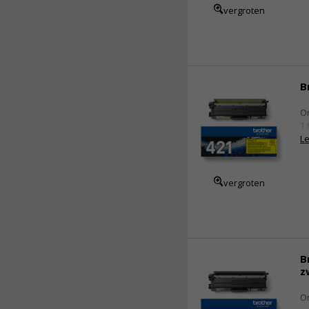
vergroten
B
Or
1.
Le
vergroten
B
z
Or