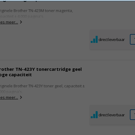
iginele Brother TN-423M toner magenta,
paciteit ± 4.000 pagina's.
es meer...
direct leverbaar
rother TN-423Y tonercartridge geel
oge capaciteit
iginele Brother TN-423Y toner geel, capaciteit ±
000 pagina's.
es meer...
direct leverbaar