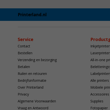
Printerland.nl
Service
Product
Contact
Inkjetprinter
Bestellen
Laserprinter
Verzending en bezorging
All-in-one pr
Betalen
Belettering
Ruilen en retouren
Labelprinter
Bedrijfsinformatie
Alle printers
Over Printerland
Mobiele prin
Privacy
Accessoires
Algemene Voorwaarden
Supplies
Vraag en Antwoord
Fotopapier