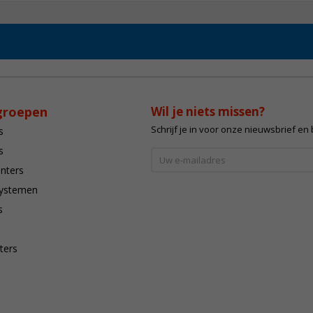
groepen
Wil je niets missen?
Schrijf je in voor onze nieuwsbrief en
s
s
inters
systemen
s
ters