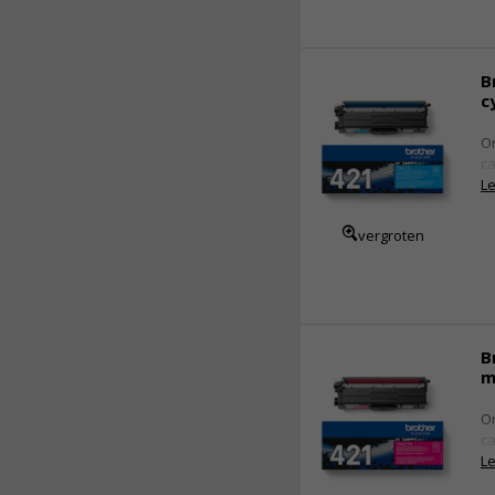
B
c
Or
ca
Le
vergroten
B
m
Or
ca
Le