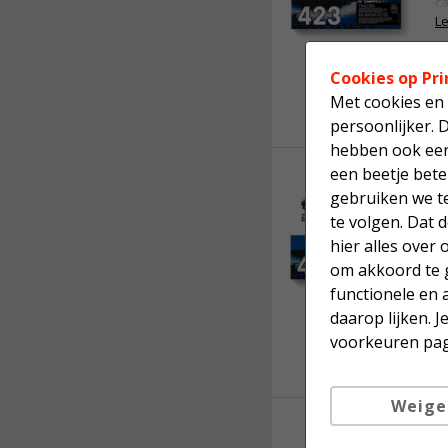
ca
Le
vergroten
Cookies op Pri
Met cookies en 
persoonlijker. 
hebben ook een 
een beetje bete
B
c
gebruiken we t
te volgen. Dat
Or
hier alles over
ca
om akkoord te g
Le
functionele en 
daarop lijken. 
vergroten
voorkeuren pag
Weige
B
m