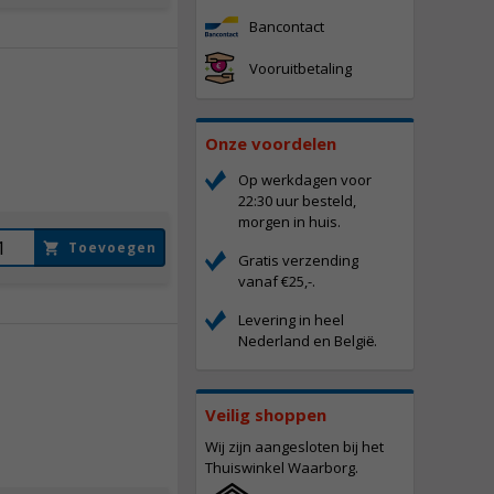
Bancontact
Vooruitbetaling
87,
50
Onze voordelen
Incl. BTW
Op werkdagen voor
22:30 uur besteld,
morgen in huis.
Toevoegen
Gratis verzending
vanaf €25,-.
Levering in heel
Nederland en Belgi
.
ë
87,
50
Veilig shoppen
Incl. BTW
Wij zijn aangesloten bij het
Thuiswinkel Waarborg.