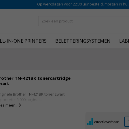
Op werkdagen voor 22:30 uur besteld, morgen in hui
LL-IN-ONE PRINTERS
BELETTERINGSYSTEMEN
LAB
rother TN-421BK tonercartridge
wart
iginele Brother TN-421BK toner zwart,
paciteit ± 3.000 pagina's.
es meer...
direct leverbaar