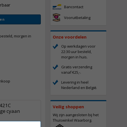
erbaar
Bancontact
Vooruitbetaling
en
besteld, morgen in
Onze voordelen
Op werkdagen voor
22:30 uur besteld,
morgen in huis.
Gratis verzending
-
vanaf €25,-.
ankoop
Levering in heel
Nederland en Belgi
.
ë
-421C
Veilig shoppen
dge cyaan
Wij zijn aangesloten bij het
Thuiswinkel Waarborg.