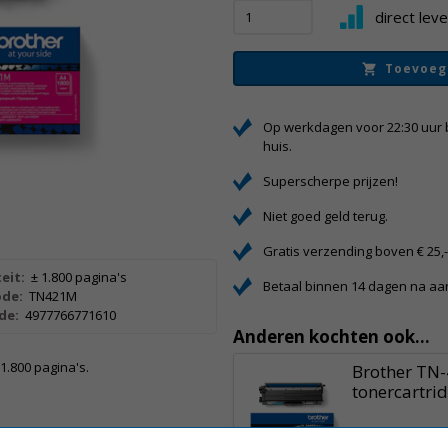
direct lev
Toevoeg
Op werkdagen voor 22:30 uur 
huis.
Superscherpe prijzen!
Niet goed geld terug.
Gratis verzending boven € 25,
eit:
± 1.800 pagina's
Betaal binnen 14 dagen na a
de:
TN421M
de:
4977766771610
Anderen kochten ook...
1.800 pagina's.
Brother TN
tonercartri
87,50