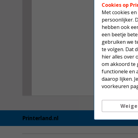
Cookies op Pri
Met cookies en 
persoonlijker. 
hebben ook een 
een beetje bete
gebruiken we t
te volgen. Dat
hier alles over
om akkoord te g
functionele en 
daarop lijken. 
voorkeuren pag
Weige
Printerland.nl