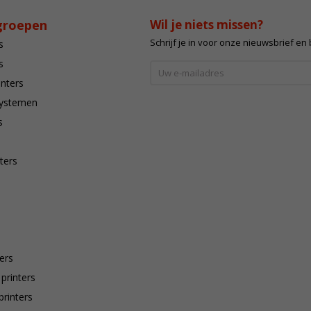
groepen
Wil je niets missen?
Schrijf je in voor onze nieuwsbrief en
s
s
inters
systemen
s
ters
ers
 printers
printers