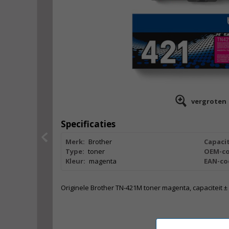
vergroten
Specificaties
Merk:
Brother
Capacit
Type:
toner
OEM-co
Kleur:
magenta
EAN-co
Originele Brother TN-421M toner magenta, capaciteit ± 