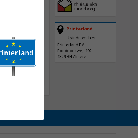
-421Y
dge geel
Printerland
U vindt ons hier:
Printerland BV
Rondebeltweg 102
C-L8690CDW A4
1329 BH Almere