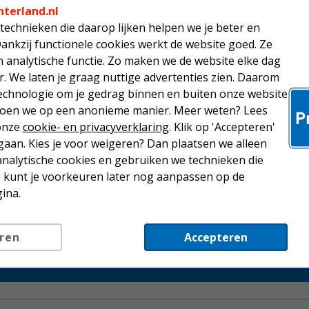
nterland.nl
technieken die daarop lijken helpen we je beter en
Brother TN
Dankzij functionele cookies werkt de website goed. Ze
tonercartri
analytische functie. Zo maken we de website elke dag
r. We laten je graag nuttige advertenties zien. Daarom
87,50
echnologie om je gedrag binnen en buiten onze website
 doen we op een anonieme manier. Meer weten? Lees
Brother MF
 onze
cookie- en privacyverklaring
. Klik op 'Accepteren'
laserprinter
aan. Kies je voor weigeren? Dan plaatsen we alleen
analytische cookies en gebruiken we technieken die
565,50
Je kunt je voorkeuren later nog aanpassen op de
ina.
ren
Accepteren