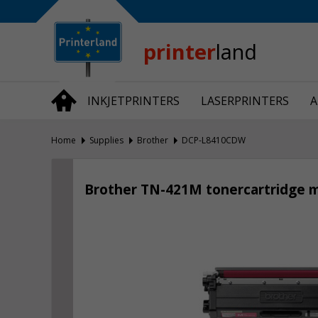
Bedrijfsinformatie
Over Printerland
Privacy
printer
land
Algemene Voorwaarden
Vraag en Antwoord
INKJETPRINTERS
LASERPRINTERS
A
Productnieuws
Home
Supplies
Brother
DCP-L8410CDW
Brother TN-421M tonercartridge 