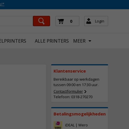
s!*
Login
0
ELPRINTERS
ALLE PRINTERS
MEER
Klantenservice
Bereikbaar op werkdagen
tussen 09:00 en 17:30 uur.
Contactformulier
Telefoon: 0318-270270
87,
50
Incl. BTW
Betalingsmogelijkheden
iDEAL | Wero