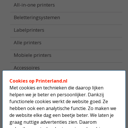
All-in-one printers
Beletteringsystemen
Labelprinters
Alle printers
Mobiele printers
Accessoires
Supplies
Cookies op Printerland.nl
Met cookies en technieken die daarop lijken
Fotopapier
helpen we je beter en persoonlijker. Dankzij
functionele cookies werkt de website goed. Ze
Home
hebben ook een analytische functie. Zo maken we
de website elke dag een beetje beter. We laten je
Top 10 printers
graag nuttige advertenties zien. Daarom