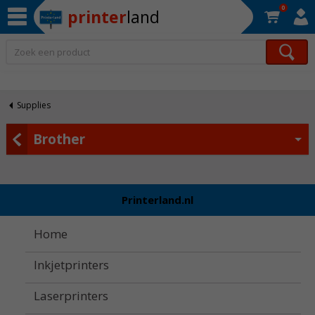
0
printer
land
Op werkdagen voor 22:30 uur besteld, morgen in huis!*
Supplies
Brother
Printerland.nl
Home
Inkjetprinters
Laserprinters