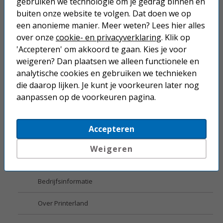
gebruiken we technologie om je gedrag binnen en
Top 3 Inkjet printers
buiten onze website te volgen. Dat doen we op
een anonieme manier. Meer weten? Lees hier alles
Top 3 Laserprinters
over onze
cookie- en privacyverklaring
. Klik op
Service
'Accepteren' om akkoord te gaan. Kies je voor
weigeren? Dan plaatsen we alleen functionele en
Contact
analytische cookies en gebruiken we technieken
die daarop lijken. Je kunt je voorkeuren later nog
Bestellen
aanpassen op de voorkeuren pagina.
Verzending en bezorging
Accepteren
Betalen
Weigeren
Retourneren en garantie
Bedrijfsinformatie
Over Printerland