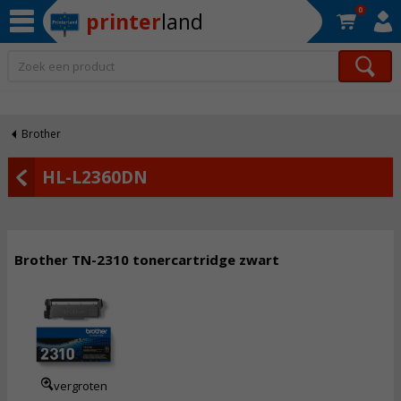
0
printer
land
Op werkdagen voor 22:30 uur besteld, morgen in huis!*
Brother
HL-L2360DN
Brother TN-2310 tonercartridge zwart
49,
50
Incl. BTW
vergroten