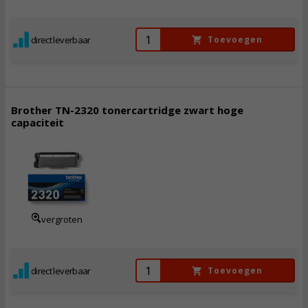
direct leverbaar
Toevoegen
Brother TN-2320 tonercartridge zwart hoge
capaciteit
67,
50
Incl. BTW
vergroten
direct leverbaar
Toevoegen