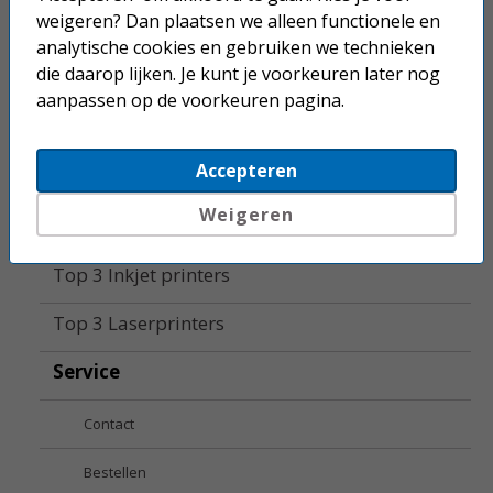
weigeren? Dan plaatsen we alleen functionele en
Accessoires
analytische cookies en gebruiken we technieken
die daarop lijken. Je kunt je voorkeuren later nog
Supplies
aanpassen op de voorkeuren pagina.
Fotopapier
Accepteren
Home
Weigeren
Top 10 printers
Top 3 Inkjet printers
Top 3 Laserprinters
Service
Contact
Bestellen