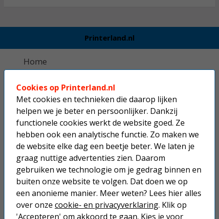
Printerland.nl
Home
Inkjetprinters
Cookies op Printerland.nl
Met cookies en technieken die daarop lijken
Laserprinters
helpen we je beter en persoonlijker. Dankzij
functionele cookies werkt de website goed. Ze
All-in-one printers
hebben ook een analytische functie. Zo maken we
de website elke dag een beetje beter. We laten je
Beletteringsystemen
graag nuttige advertenties zien. Daarom
Labelprinters
gebruiken we technologie om je gedrag binnen en
buiten onze website te volgen. Dat doen we op
Alle printers
een anonieme manier. Meer weten? Lees hier alles
over onze
cookie- en privacyverklaring
. Klik op
Mobiele printers
'Accepteren' om akkoord te gaan. Kies je voor