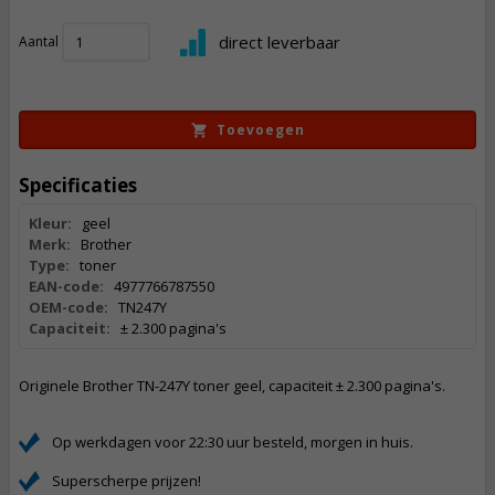
100,
50
direct leverbaar
Aantal
Incl. BTW
Toevoegen
Specificaties
Kleur:
geel
Merk:
Brother
Type:
toner
EAN-code:
4977766787550
OEM-code:
TN247Y
Capaciteit:
± 2.300 pagina's
Originele Brother TN-247Y toner geel, capaciteit ± 2.300 pagina's.
Op werkdagen voor 22:30 uur besteld, morgen in huis.
Superscherpe prijzen!