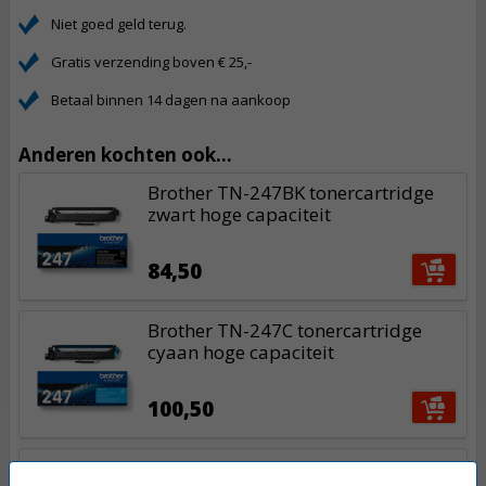
Niet goed geld terug.
Gratis verzending boven € 25,-
Betaal binnen 14 dagen na aankoop
Anderen kochten ook...
Brother TN-247BK tonercartridge
zwart hoge capaciteit
84,50
Brother TN-247C tonercartridge
cyaan hoge capaciteit
100,50
Brother TN-247M tonercartridge