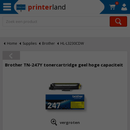
0
printer
land
Op werkdagen voor 22:30 uur besteld, morgen in huis!*
Home
Supplies
Brother
HL-L3230CDW
Brother TN-247Y tonercartridge geel hoge capaciteit
vergroten