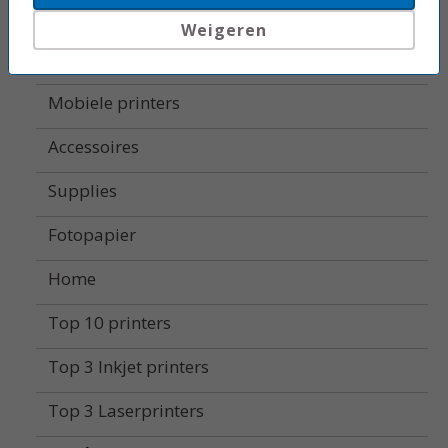
Labelprinters
Weigeren
Alle printers
Mobiele printers
Accessoires
Supplies
Fotopapier
Home
Top 10 printers
Top 3 Inkjet printers
Top 3 Laserprinters