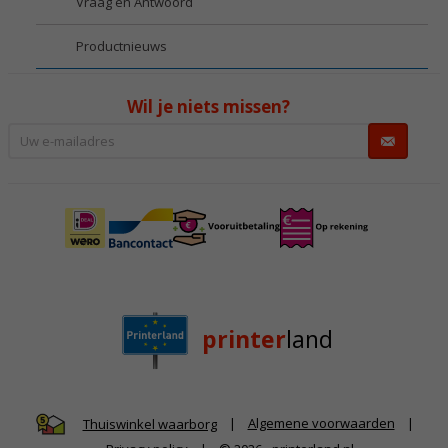
Vraag en Antwoord
Productnieuws
Wil je niets missen?
printer
land
|
Algemene voorwaarden
|
Thuiswinkel waarborg