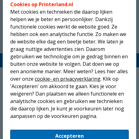
magenta hoge capaciteit
Cookies op Printerland.nl
Met cookies en technieken die daarop lijken
100,50
helpen we je beter en persoonlijker. Dankzij
functionele cookies werkt de website goed. Ze
hebben ook een analytische functie. Zo maken we
de website elke dag een beetje beter. We laten je
graag nuttige advertenties zien. Daarom
gebruiken we technologie om je gedrag binnen en
Printerland.nl
buiten onze website te volgen. Dat doen we op
een anonieme manier. Meer weten? Lees hier alles
Home
over onze
cookie- en privacyverklaring
. Klik op
'Accepteren' om akkoord te gaan. Kies je voor
Inkjetprinters
weigeren? Dan plaatsen we alleen functionele en
analytische cookies en gebruiken we technieken
Laserprinters
die daarop lijken. Je kunt je voorkeuren later nog
aanpassen op de voorkeuren pagina.
All-in-one printers
Beletteringsystemen
Accepteren