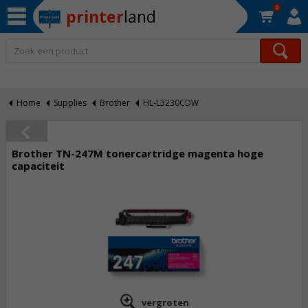
0
printer
land
Op werkdagen voor 22:30 uur besteld, morgen in huis!*
Home
Supplies
Brother
HL-L3230CDW
Brother TN-247M tonercartridge magenta hoge
capaciteit
vergroten