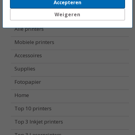
Beletteringsystemen
Accepteren
Weigeren
Labelprinters
Alle printers
Mobiele printers
Accessoires
Supplies
Fotopapier
Home
Top 10 printers
Top 3 Inkjet printers
Top 3 Laserprinters