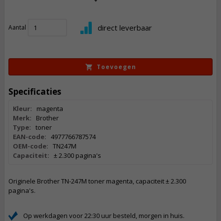
100,
50
direct leverbaar
Aantal
Incl. BTW
Toevoegen
Specificaties
Kleur:
magenta
Merk:
Brother
Type:
toner
EAN-code:
4977766787574
OEM-code:
TN247M
Capaciteit:
± 2.300 pagina's
Originele Brother TN-247M toner magenta, capaciteit ± 2.300
pagina's.
Op werkdagen voor 22:30 uur besteld, morgen in huis.