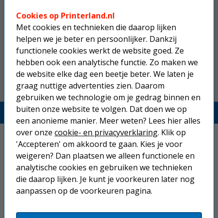
Brother TN-247Y tonercartridge
Cookies op Printerland.nl
geel hoge capaciteit
Met cookies en technieken die daarop lijken
helpen we je beter en persoonlijker. Dankzij
100,50
functionele cookies werkt de website goed. Ze
hebben ook een analytische functie. Zo maken we
de website elke dag een beetje beter. We laten je
graag nuttige advertenties zien. Daarom
gebruiken we technologie om je gedrag binnen en
buiten onze website te volgen. Dat doen we op
Printerland.nl
een anonieme manier. Meer weten? Lees hier alles
over onze
cookie- en privacyverklaring
. Klik op
Home
'Accepteren' om akkoord te gaan. Kies je voor
weigeren? Dan plaatsen we alleen functionele en
Inkjetprinters
analytische cookies en gebruiken we technieken
Laserprinters
die daarop lijken. Je kunt je voorkeuren later nog
aanpassen op de voorkeuren pagina.
All-in-one printers