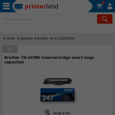
0
printer
land
Op werkdagen voor 22:30 uur besteld, morgen in huis!*
Home
Supplies
Brother
HL-L3230CDW
Brother TN-247BK tonercartridge zwart hoge
capaciteit
vergroten