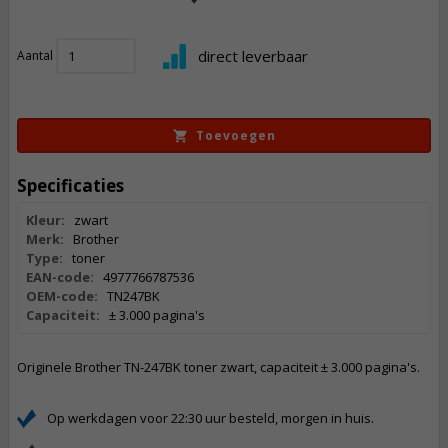
84,
50
direct leverbaar
Aantal
Incl. BTW
Toevoegen
Specificaties
Kleur:
zwart
Merk:
Brother
Type:
toner
EAN-code:
4977766787536
OEM-code:
TN247BK
Capaciteit:
± 3.000 pagina's
Originele Brother TN-247BK toner zwart, capaciteit ± 3.000 pagina's.
Op werkdagen voor 22:30 uur besteld, morgen in huis.