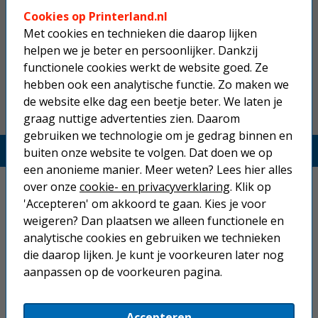
Brother TN-247Y tonercartridge
geel hoge capaciteit
Cookies op Printerland.nl
Met cookies en technieken die daarop lijken
helpen we je beter en persoonlijker. Dankzij
100,50
functionele cookies werkt de website goed. Ze
hebben ook een analytische functie. Zo maken we
de website elke dag een beetje beter. We laten je
graag nuttige advertenties zien. Daarom
gebruiken we technologie om je gedrag binnen en
Printerland.nl
buiten onze website te volgen. Dat doen we op
een anonieme manier. Meer weten? Lees hier alles
Home
over onze
cookie- en privacyverklaring
. Klik op
'Accepteren' om akkoord te gaan. Kies je voor
Inkjetprinters
weigeren? Dan plaatsen we alleen functionele en
analytische cookies en gebruiken we technieken
Laserprinters
die daarop lijken. Je kunt je voorkeuren later nog
aanpassen op de voorkeuren pagina.
All-in-one printers
Beletteringsystemen
Accepteren