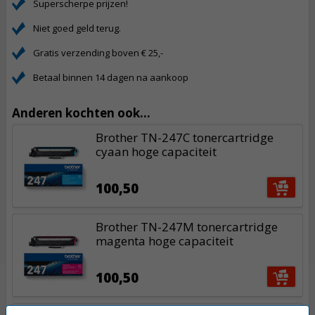
Superscherpe prijzen!
Niet goed geld terug.
Gratis verzending boven € 25,-
Betaal binnen 14 dagen na aankoop
Anderen kochten ook...
Brother TN-247C tonercartridge
cyaan hoge capaciteit
100,50
Brother TN-247M tonercartridge
magenta hoge capaciteit
100,50