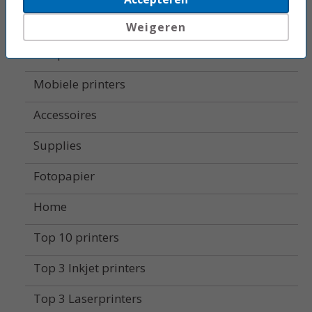
Labelprinters
Weigeren
Alle printers
Mobiele printers
Accessoires
Supplies
Fotopapier
Home
Top 10 printers
Top 3 Inkjet printers
Top 3 Laserprinters