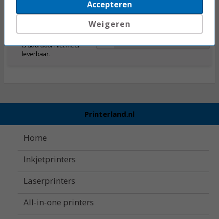
Accepteren
Weigeren
Dit product wordt niet
meer geproduceerd en
Toevoegen
is daardoor niet meer
leverbaar.
Printerland.nl
Home
Inkjetprinters
Laserprinters
All-in-one printers