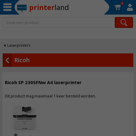
0
printer
land
Op werkdagen voor 22:30 uur besteld, morgen in huis!*
Laserprinters
Ricoh
Ricoh SP 230SFNw A4 laserprinter
Dit product mag maximaal 1 keer besteld worden.
334,
50
Incl. BTW