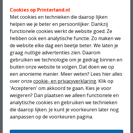
16.354,
50
Cookies op Printerland.nl
Incl. BTW
Met cookies en technieken die daarop lijken
helpen we je beter en persoonlijker. Dankzij
vergroten
functionele cookies werkt de website goed. Ze
hebben ook een analytische functie. Zo maken we
de website elke dag een beetje beter. We laten je
direct leverbaar
Toevoegen
graag nuttige advertenties zien. Daarom
gebruiken we technologie om je gedrag binnen en
buiten onze website te volgen. Dat doen we op
een anonieme manier. Meer weten? Lees hier alles
Ricoh M C251FW A4 laserprinter kleur
over onze
cookie- en privacyverklaring
. Klik op
'Accepteren' om akkoord te gaan. Kies je voor
Dit product mag maximaal 1 keer besteld worden.
weigeren? Dan plaatsen we alleen functionele en
analytische cookies en gebruiken we technieken
die daarop lijken. Je kunt je voorkeuren later nog
aanpassen op de voorkeuren pagina.
vergroten