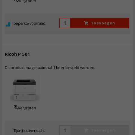
vergroten
beperkte voorraad
Toevoegen
Ricoh P 501
Dit product mag maximaal 1 keer besteld worden.
489,
50
Incl. BTW
vergroten
Tijdelijk uitverkocht
Toevoegen