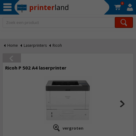
0
printer
land
Op werkdagen voor 22:30 uur besteld, morgen in huis!*
Home
Laserprinters
Ricoh
Ricoh P 502 A4 laserprinter
vergroten