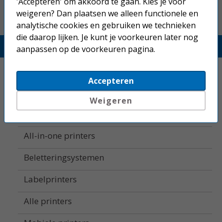
'Accepteren' om akkoord te gaan. Kies je voor
weigeren? Dan plaatsen we alleen functionele en
analytische cookies en gebruiken we technieken
die daarop lijken. Je kunt je voorkeuren later nog
Printerland.nl
aanpassen op de voorkeuren pagina.
Home
Accepteren
Inkjetprinters
Weigeren
Laserprinters
All-in-one printers
Beletteringsystemen
Labelprinters
Alle printers