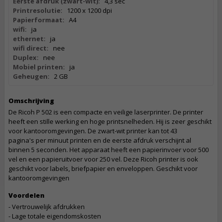
Eerste afdruk (zwart-wit):
4,3 sec
Printresolutie:
1200 x 1200 dpi
Papierformaat:
A4
wifi:
ja
ethernet:
ja
wifi direct:
nee
Duplex:
nee
Mobiel printen:
ja
Geheugen:
2 GB
Omschrijving
De Ricoh P 502 is een compacte en veilige laserprinter. De printer
heeft een stille werking en hoge printsnelheden. Hij is zeer geschikt
voor kantooromgevingen. De zwart-wit printer kan
tot 43
pagina's per minuut printen en de eerste afdruk verschijnt al
binnen 5 seconden. Het apparaat heeft een papierinvoer voor 500
vel en een papieruitvoer voor 250 vel. Deze Ricoh printer is ook
geschikt voor labels, briefpapier en enveloppen. Geschikt voor
kantooromgevingen
Voordelen
- Vertrouwelijk afdrukken
- Lage totale eigendomskosten