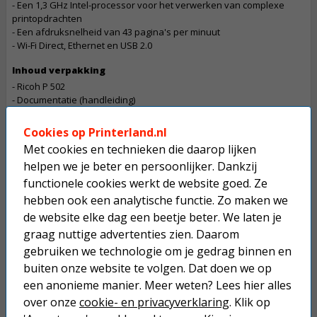
- Een 1,3 GHz Intel-processor voor het verwerken van complexe
printopdrachten
- Een afdruksnelheid van 43 pagina's per minuut
- Wi-Fi Direct, Ethernet en USB 2.0
Inhoud verpakking
- Ricoh P 502
- Documentatie (handleiding)
Let op
Cookies op Printerland.nl
De betaling van een bestelling die dit product bevat gaat in overleg
Met cookies en technieken die daarop lijken
Dit product mag maximaal 1 keer besteld worden.
helpen we je beter en persoonlijker. Dankzij
functionele cookies werkt de website goed. Ze
Op werkdagen voor 22:30 uur besteld, morgen in huis.
hebben ook een analytische functie. Zo maken we
de website elke dag een beetje beter. We laten je
Superscherpe prijzen!
graag nuttige advertenties zien. Daarom
Niet goed geld terug.
gebruiken we technologie om je gedrag binnen en
buiten onze website te volgen. Dat doen we op
Gratis verzending boven € 25,-
een anonieme manier. Meer weten? Lees hier alles
Betaal binnen 14 dagen na aankoop
over onze
cookie- en privacyverklaring
. Klik op