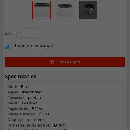
3
911,
Aantal
50
Incl. BTW
beperkte voorraad
Toevoegen
Specificaties
Merk:
Ricoh
Type:
laserprinter
Functies:
printen
Kleur:
zwart-wit
Papierlade:
500 vel
Papieruitvoer:
250 vel
Display:
lcd-scherm
Printsnelheid (mono):
43 PPM