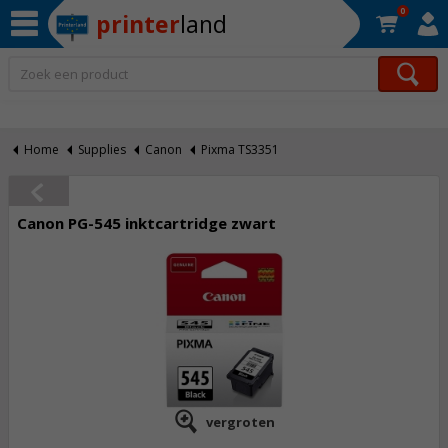
0
printer
land
Op werkdagen voor 22:30 uur besteld, morgen in huis!*
Home
Supplies
Canon
Pixma TS3351
Canon PG-545 inktcartridge zwart
vergroten