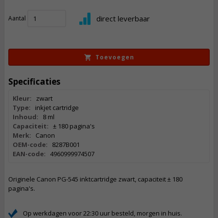
20,
50
direct leverbaar
Aantal
Incl. BTW
Toevoegen
Specificaties
Kleur:
zwart
Type:
inkjet cartridge
Inhoud:
8 ml
Capaciteit:
± 180 pagina's
Merk:
Canon
OEM-code:
8287B001
EAN-code:
4960999974507
Originele Canon PG-545 inktcartridge zwart, capaciteit ± 180
pagina's.
Op werkdagen voor 22:30 uur besteld, morgen in huis.