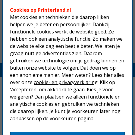
USB printerkabel zwart lengte 2
Cookies op Printerland.nl
meter
Met cookies en technieken die daarop lijken
helpen we je beter en persoonlijker. Dankzij
10,25
functionele cookies werkt de website goed. Ze
hebben ook een analytische functie. Zo maken we
de website elke dag een beetje beter. We laten je
graag nuttige advertenties zien. Daarom
gebruiken we technologie om je gedrag binnen en
buiten onze website te volgen. Dat doen we op
Printerland.nl
een anonieme manier. Meer weten? Lees hier alles
over onze
cookie- en privacyverklaring
. Klik op
Home
'Accepteren' om akkoord te gaan. Kies je voor
weigeren? Dan plaatsen we alleen functionele en
Inkjetprinters
analytische cookies en gebruiken we technieken
Laserprinters
die daarop lijken. Je kunt je voorkeuren later nog
aanpassen op de voorkeuren pagina.
All-in-one printers