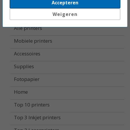
Beletteringsystemen
Accepteren
Weigeren
Labelprinters
Alle printers
Mobiele printers
Accessoires
Supplies
Fotopapier
Home
Top 10 printers
Top 3 Inkjet printers