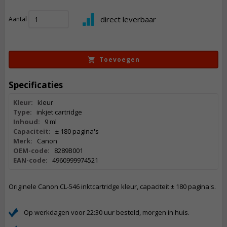
23,
50
direct leverbaar
Aantal
Incl. BTW
Toevoegen
Specificaties
Kleur:
kleur
Type:
inkjet cartridge
Inhoud:
9 ml
Capaciteit:
± 180 pagina's
Merk:
Canon
OEM-code:
8289B001
EAN-code:
4960999974521
Originele Canon CL-546 inktcartridge kleur, capaciteit ± 180 pagina's.
Op werkdagen voor 22:30 uur besteld, morgen in huis.