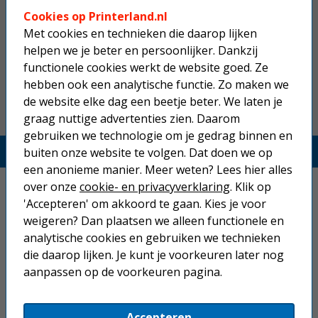
USB printerkabel zwart lengte 2
meter
Cookies op Printerland.nl
Met cookies en technieken die daarop lijken
helpen we je beter en persoonlijker. Dankzij
10,25
functionele cookies werkt de website goed. Ze
hebben ook een analytische functie. Zo maken we
de website elke dag een beetje beter. We laten je
graag nuttige advertenties zien. Daarom
gebruiken we technologie om je gedrag binnen en
Printerland.nl
buiten onze website te volgen. Dat doen we op
een anonieme manier. Meer weten? Lees hier alles
Home
over onze
cookie- en privacyverklaring
. Klik op
'Accepteren' om akkoord te gaan. Kies je voor
Inkjetprinters
weigeren? Dan plaatsen we alleen functionele en
analytische cookies en gebruiken we technieken
Laserprinters
die daarop lijken. Je kunt je voorkeuren later nog
aanpassen op de voorkeuren pagina.
All-in-one printers
Beletteringsystemen
Accepteren