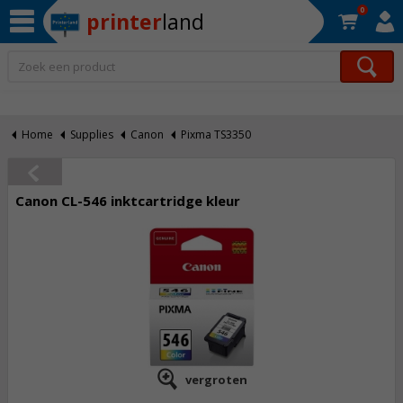
0
printer
land
Op werkdagen voor 22:30 uur besteld, morgen in huis!*
Home
Supplies
Canon
Pixma TS3350
Canon CL-546 inktcartridge kleur
vergroten