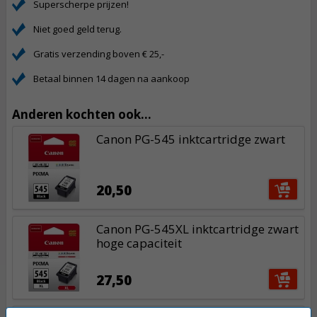
Superscherpe prijzen!
Niet goed geld terug.
Gratis verzending boven € 25,-
Betaal binnen 14 dagen na aankoop
Anderen kochten ook...
Canon PG-545 inktcartridge zwart
20,50
Canon PG-545XL inktcartridge zwart
hoge capaciteit
27,50