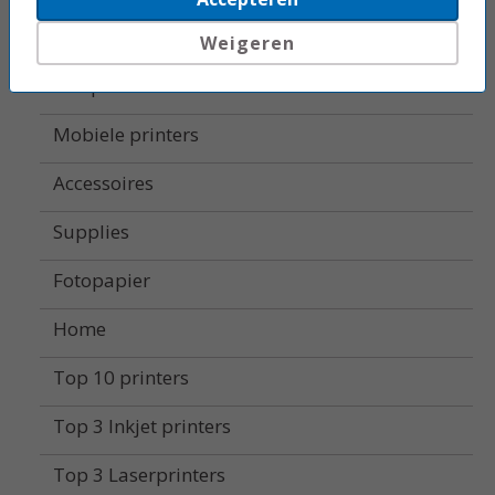
Labelprinters
Weigeren
Alle printers
Mobiele printers
Accessoires
Supplies
Fotopapier
Home
Top 10 printers
Top 3 Inkjet printers
Top 3 Laserprinters