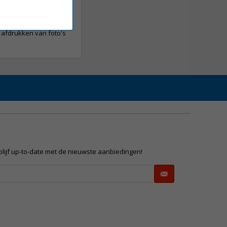
 of Wi-Fi netwerk). Ook
t afdrukken van foto's
 blijf up-to-date met de nieuwste aanbiedingen!