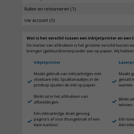
Ruilen en retourneren (7)
Uw account (5)
Wat is het verschil tussen een inktjetprinter en een 
De manier van afdrukken is het grootste verschil tussen een 
brengen (gekleurd) tonerpoeder aan op papier. Wij hebben
Inkjetprinter
Laserpr
Maakt gebruik van inktcartridges met
Maakt ge
vloeibare inkt. Spuitkanaaltjes in de
gevuld m
printkop spuiten de inkt op papier.
warmte 
Blinkt uit in het afdrukken van
Blinkt u
afbeeldingen.
teksten.
Eén inktcartridge drukt genoeg
pagina's af voor thuisgebruik of een
Eén tone
klein kantoor.
één inkt