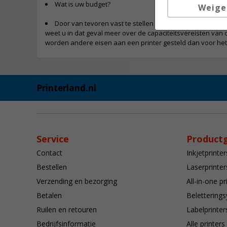
Wat is uw budget?
Weige
Door van tevoren vast te stellen hoeveel gebruikers de 
weet u in dat geval meer over de capaciteitsvereisten van 
worden andere eisen aan een printer gesteld dan voor het 
Printerland.nl
Service
Product
Contact
Inkjetprinter
Bestellen
Laserprinter
Verzending en bezorging
All-in-one pr
Betalen
Belettering
Ruilen en retouren
Labelprinter
Bedrijfsinformatie
Alle printers