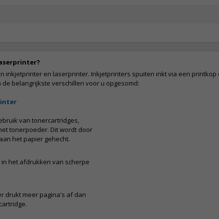
laserprinter?
inkjetprinter en laserprinter. Inkjetprinters spuiten inkt via een printkop 
 de belangrijkste verschillen voor u opgesomd:
inter
bruik van tonercartridges,
et tonerpoeder. Dit wordt door
aan het papier gehecht.
it in het afdrukken van scherpe
r drukt meer pagina's af dan
cartridge.