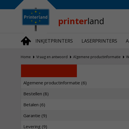
Bedrijfsinformatie
Over Printerland
Privacy
printer
land
Algemene Voorwaarden
Vraag en Antwoord
INKJETPRINTERS
LASERPRINTERS
A
Productnieuws
Home
Vraag en antwoord
Algemene productinformatie
W
Algemene productinformatie (6)
Bestellen (8)
Betalen (6)
Garantie (9)
Levering (9)