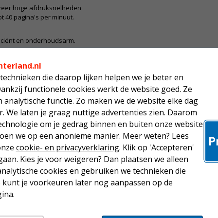
 zeer hoge afdruksnelheden
ot 40 pagina's per minuut.
ficiënt en onderhoudsarm.
ige modellen zonder Wi-Fi en
nterland.nl
idere modellen met Wi-Fi.
technieken die daarop lijken helpen we je beter en
d modellen printen in zwart-
Dankzij functionele cookies werkt de website goed. Ze
rdere modellen printen ook in
analytische functie. Zo maken we de website elke dag
r. We laten je graag nuttige advertenties zien. Daarom
echnologie om je gedrag binnen en buiten onze website
ijk alle laserprinters
 doen we op een anonieme manier. Meer weten? Lees
 onze
cookie- en privacyverklaring
. Klik op 'Accepteren'
 de volgende vragen:
aan. Kies je voor weigeren? Dan plaatsen we alleen
analytische cookies en gebruiken we technieken die
Je kunt je voorkeuren later nog aanpassen op de
ina.