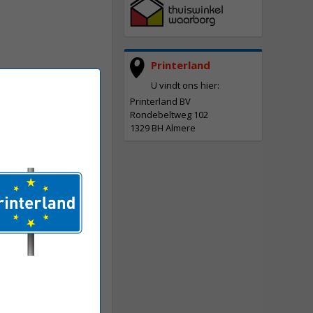
Printerland
U vindt ons hier:
Printerland BV
Rondebeltweg 102
1329 BH Almere