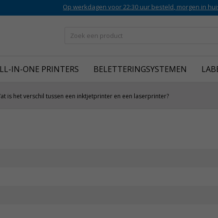
Op werkdagen voor 22:30 uur besteld, morgen in hui
LL-IN-ONE PRINTERS
BELETTERINGSYSTEMEN
LAB
at is het verschil tussen een inktjetprinter en een laserprinter?