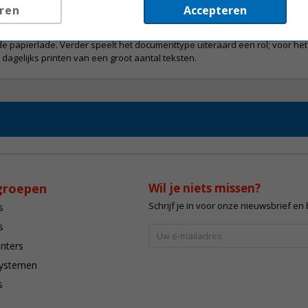
ren
Accepteren
printer heeft, kunt u bewust kiezen voor de juiste netwerkopties (bekabeld
de papierlade. Verder speelt het documenttype uiteraard een rol; voor he
dagelijks printen van een groot aantal teksten.
groepen
Wil je niets missen?
Schrijf je in voor onze nieuwsbrief en
s
s
inters
systemen
s