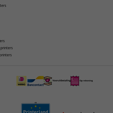
ters
ers
 printers
printers