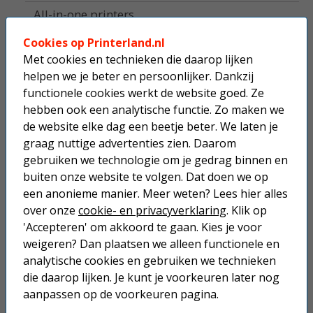
All-in-one printers
Cookies op Printerland.nl
Beletteringsystemen
Met cookies en technieken die daarop lijken
Labelprinters
helpen we je beter en persoonlijker. Dankzij
functionele cookies werkt de website goed. Ze
Alle printers
hebben ook een analytische functie. Zo maken we
de website elke dag een beetje beter. We laten je
Mobiele printers
graag nuttige advertenties zien. Daarom
gebruiken we technologie om je gedrag binnen en
Accessoires
buiten onze website te volgen. Dat doen we op
een anonieme manier. Meer weten? Lees hier alles
Supplies
over onze
cookie- en privacyverklaring
. Klik op
'Accepteren' om akkoord te gaan. Kies je voor
Fotopapier
weigeren? Dan plaatsen we alleen functionele en
Home
analytische cookies en gebruiken we technieken
die daarop lijken. Je kunt je voorkeuren later nog
Top 10 printers
aanpassen op de voorkeuren pagina.