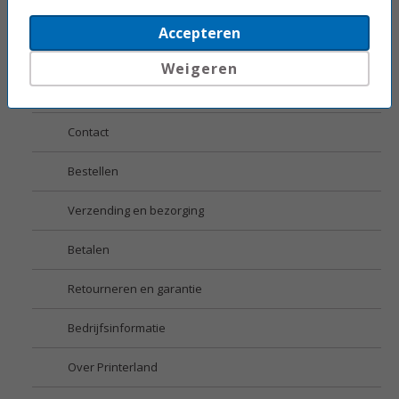
Top 3 Inkjet printers
Accepteren
Top 3 Laserprinters
Weigeren
Service
Contact
Bestellen
Verzending en bezorging
Betalen
Retourneren en garantie
Bedrijfsinformatie
Over Printerland