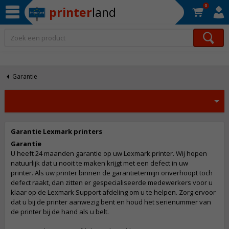
0
printer
land
Op werkdagen voor 22:30 uur besteld, morgen in huis!*
Garantie
Garantie Lexmark printers
Garantie
U heeft 24 maanden garantie op uw Lexmark printer. Wij hopen
natuurlijk dat u nooit te maken krijgt met een defect in uw
printer. Als uw printer binnen de garantietermijn onverhoopt toch
defect raakt, dan zitten er gespecialiseerde medewerkers voor u
klaar op de Lexmark Support afdeling om u te helpen. Zorg ervoor
dat u bij de printer aanwezig bent en houd het serienummer van
de printer bij de hand als u belt.