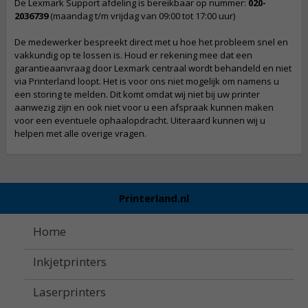
De Lexmark Support afdeling is bereikbaar op nummer:
020-
2036739
(maandag t/m vrijdag van 09:00 tot 17:00 uur)
De medewerker bespreekt direct met u hoe het probleem snel en
vakkundig op te lossen is. Houd er rekening mee dat een
garantieaanvraag door Lexmark centraal wordt behandeld en niet
via Printerland loopt. Het is voor ons niet mogelijk om namens u
een storing te melden. Dit komt omdat wij niet bij uw printer
aanwezig zijn en ook niet voor u een afspraak kunnen maken
voor een eventuele ophaalopdracht. Uiteraard kunnen wij u
helpen met alle overige vragen.
Printerland.nl
Home
Inkjetprinters
Laserprinters