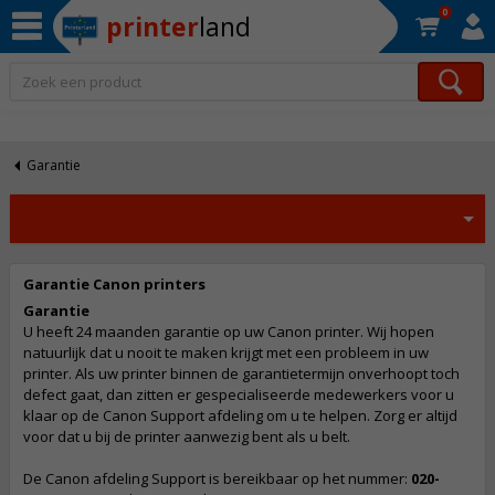
0
printer
land
Op werkdagen voor 22:30 uur besteld, morgen in huis!*
Garantie
Garantie Canon printers
Garantie
U heeft 24 maanden garantie op uw Canon printer. Wij hopen
natuurlijk dat u nooit te maken krijgt met een probleem in uw
printer. Als uw printer binnen de garantietermijn onverhoopt toch
defect gaat, dan zitten er gespecialiseerde medewerkers voor u
klaar op de Canon Support afdeling om u te helpen. Zorg er altijd
voor dat u bij de printer aanwezig bent als u belt.
De Canon afdeling Support is bereikbaar op het nummer:
020-