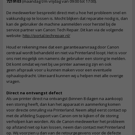
7219103
(maandag t/m vrijdag van 09:00 tot 17:00).
De medewerker bespreekt direct met u hoe het probleem snel en
vakkundig op te lossen is. Mocht blijken dat reparatie nodig is, dan
kan de gebruiker de machine aanmelden voor herstel bij de
service partner van Canon: Tech Repair. Dit kan via de volgende
website:
http://portal.techrepair.nl/
Houd er rekening mee dat een garantieaanvraag door Canon
centraal wordt behandeld en niet via Printerland loopt. Het is voor
ons niet mogelijk om namens de gebruiker een storing te melden.
Dit komt omdat wij niet bij uw printer aanwezig zijn en ook
geen afspraak voor u kunnen maken voor een eventuele
ophaalopdracht. Uiteraard kunnen wij u helpen met alle overige
vragen.
Direct na ontvangst defect
Als uw printer direct na ontvangst (binnen 8 dagen na aankoop)
een storing heeft, dan kan het apparaat in aanmerking komen
voor directe omruiling via Printerland. Neem altijd eerst contact op
met de afdeling Support van Canon om te kijken of de storing
verholpen kan worden. Als de Canon-medewerker het probleem
op afstand niet op kan lossen, neem dan contact met Printerland
op. Wij voorzien u dan van de retourgegevens voor de defecte