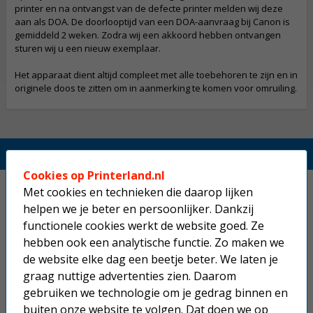
printer en na ontvangst van de defecte printer melden wij deze
aan als DOA. De doorlooptijd van een DOA-aanvraag bij Canon is
gemiddeld 2 weken. Zodra wij een akkoord hebben ontvangen
sturen wij u een nieuw exemplaar.
Het apparaat dient altijd compleet met alle toebehoren te zijn en in
originele doos te zitten om in aanmerking te komen voor omruiling.
Printerland.nl
Cookies op Printerland.nl
Home
Met cookies en technieken die daarop lijken
helpen we je beter en persoonlijker. Dankzij
Inkjetprinters
functionele cookies werkt de website goed. Ze
hebben ook een analytische functie. Zo maken we
Laserprinters
de website elke dag een beetje beter. We laten je
graag nuttige advertenties zien. Daarom
All-in-one printers
gebruiken we technologie om je gedrag binnen en
buiten onze website te volgen. Dat doen we op
Beletteringsystemen