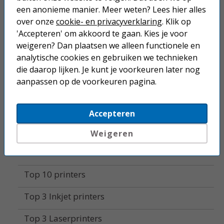
een anonieme manier. Meer weten? Lees hier alles
Labelprinters
over onze
cookie- en privacyverklaring
. Klik op
'Accepteren' om akkoord te gaan. Kies je voor
Alle printers
weigeren? Dan plaatsen we alleen functionele en
analytische cookies en gebruiken we technieken
Mobiele printers
die daarop lijken. Je kunt je voorkeuren later nog
aanpassen op de voorkeuren pagina.
Accessoires
Supplies
Accepteren
Fotopapier
Weigeren
Home
Top 10 printers
Top 3 Inkjet printers
Top 3 Laserprinters