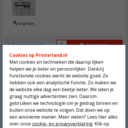
694,
50
Incl. BTW
vergroten
beperkte voorraad
Toevoegen
Cookies op Printerland.nl
Met cookies en technieken die daarop lijken
helpen we je beter en persoonlijker. Dankzij
Brother MFC-J5345DW A3 inkjetprinter
functionele cookies werkt de website goed. Ze
hebben ook een analytische functie. Zo maken we
Dit product mag maximaal 1 keer besteld worden.
de website elke dag een beetje beter. We laten je
graag nuttige advertenties zien. Daarom
gebruiken we technologie om je gedrag binnen en
261,
50
buiten onze website te volgen. Dat doen we op
Incl. BTW
een anonieme manier. Meer weten? Lees hier alles
over onze
cookie- en privacyverklaring
. Klik op
vergroten