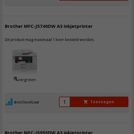
Brother MFC-J5740DW A3 inkjetprinter
Dit product mag maximaal 1 keer besteld worden.
278,
50
Incl. BTW
vergroten
direct leverbaar
Toevoegen
Brother MFC-J5955DW A3 inkjetprinter