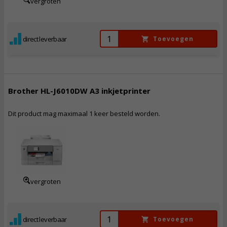
vergroten
direct leverbaar
Toevoegen
Brother HL-J6010DW A3 inkjetprinter
Dit product mag maximaal 1 keer besteld worden.
349,
50
Incl. BTW
vergroten
direct leverbaar
Toevoegen