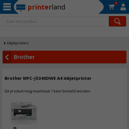
0
printer
land
Op werkdagen voor 22:30 uur besteld, morgen in huis!*
Inkjetprinters
Brother
Brother MFC-J5340DWE A4 inkjetprinter
Dit product mag maximaal 1 keer besteld worden.
228,
50
Incl. BTW