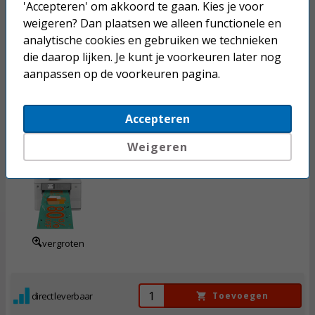
'Accepteren' om akkoord te gaan. Kies je voor
weigeren? Dan plaatsen we alleen functionele en
analytische cookies en gebruiken we technieken
direct leverbaar
Toevoegen
die daarop lijken. Je kunt je voorkeuren later nog
aanpassen op de voorkeuren pagina.
Brother MFC-J6959DW A3 inkjetprinter
Accepteren
Weigeren
Dit product mag maximaal 1 keer besteld worden.
768,
50
Incl. BTW
vergroten
direct leverbaar
Toevoegen