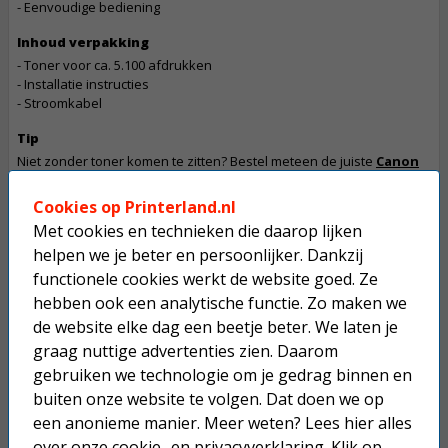
- Eenvoudige bediening
Inhoud verpakking
- Toner voor ca. 5.100 afdrukken
- Installatie instructies
- Stroomkabel
Tip
Niet zonder toner komen te zitten? Bestel meteen de juiste
Canon
toners
mee!
Cookies op Printerland.nl
Let op
Met cookies en technieken die daarop lijken
De betaling van een bestelling die dit product bevat gaat in overleg
helpen we je beter en persoonlijker. Dankzij
Dit product mag maximaal 1 keer besteld worden.
functionele cookies werkt de website goed. Ze
hebben ook een analytische functie. Zo maken we
Op werkdagen voor 22:30 uur besteld, morgen in huis.
de website elke dag een beetje beter. We laten je
Superscherpe prijzen!
graag nuttige advertenties zien. Daarom
gebruiken we technologie om je gedrag binnen en
Niet goed geld terug.
buiten onze website te volgen. Dat doen we op
Gratis verzending boven € 25,-
een anonieme manier. Meer weten? Lees hier alles
over onze
cookie- en privacyverklaring
. Klik op