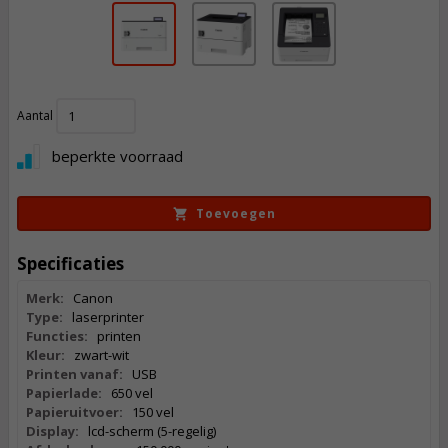
502,
Aantal
50
Incl. BTW
beperkte voorraad
Toevoegen
Specificaties
Merk:
Canon
Type:
laserprinter
Functies:
printen
Kleur:
zwart-wit
Printen vanaf:
USB
Papierlade:
650 vel
Papieruitvoer:
150 vel
Display:
lcd-scherm (5-regelig)