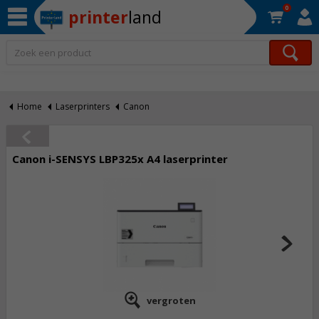
0
printer
land
Op werkdagen voor 22:30 uur besteld, morgen in huis!*
Home
Laserprinters
Canon
Canon i-SENSYS LBP325x A4 laserprinter
vergroten