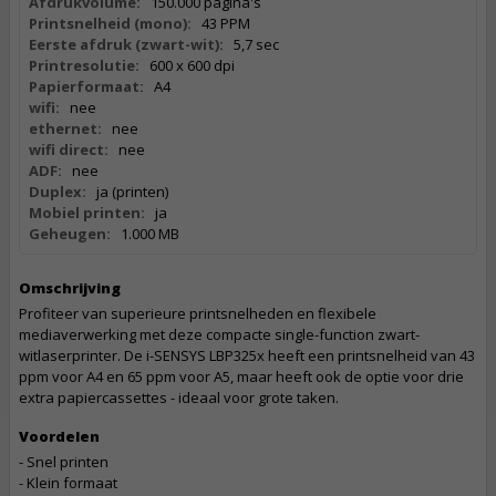
Afdrukvolume:
150.000 pagina's
Printsnelheid (mono):
43 PPM
Eerste afdruk (zwart-wit):
5,7 sec
Printresolutie:
600 x 600 dpi
Papierformaat:
A4
wifi:
nee
ethernet:
nee
wifi direct:
nee
ADF:
nee
Duplex:
ja (printen)
Mobiel printen:
ja
Geheugen:
1.000 MB
Omschrijving
Profiteer van superieure printsnelheden en flexibele
mediaverwerking met deze compacte single-function zwart-
witlaserprinter. De i-SENSYS LBP325x heeft een printsnelheid van 43
ppm voor A4 en 65 ppm voor A5, maar heeft ook de optie voor drie
extra papiercassettes - ideaal voor grote taken.
Voordelen
- Snel printen
- Klein formaat