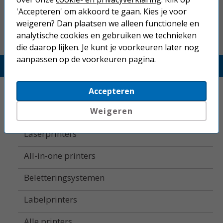
Betaal binnen 14 dagen na aankoop
'Accepteren' om akkoord te gaan. Kies je voor
weigeren? Dan plaatsen we alleen functionele en
analytische cookies en gebruiken we technieken
die daarop lijken. Je kunt je voorkeuren later nog
aanpassen op de voorkeuren pagina.
Printerland.nl
Home
Accepteren
Weigeren
Inkjetprinters
Laserprinters
All-in-one printers
Beletteringsystemen
Labelprinters
Alle printers