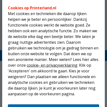
Canon CLI-581Y inktcartridge geel
Cookies op Printerland.nl
Met cookies en technieken die daarop lijken
helpen we je beter en persoonlijker. Dankzij
16,50
functionele cookies werkt de website goed. Ze
hebben ook een analytische functie. Zo maken we
de website elke dag een beetje beter. We laten je
graag nuttige advertenties zien. Daarom
gebruiken we technologie om je gedrag binnen en
buiten onze website te volgen. Dat doen we op
Printerland.nl
een anonieme manier. Meer weten? Lees hier alles
over onze
cookie- en privacyverklaring
. Klik op
Home
'Accepteren' om akkoord te gaan. Kies je voor
weigeren? Dan plaatsen we alleen functionele en
Inkjetprinters
analytische cookies en gebruiken we technieken
Laserprinters
die daarop lijken. Je kunt je voorkeuren later nog
aanpassen op de voorkeuren pagina.
All-in-one printers