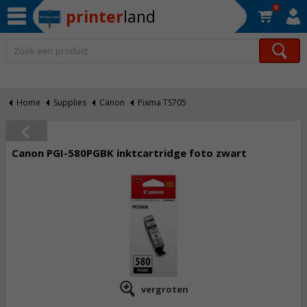
0
printer
land
Op werkdagen voor 22:30 uur besteld, morgen in huis!*
Home
Supplies
Canon
Pixma TS705
Canon PGI-580PGBK inktcartridge foto zwart
vergroten