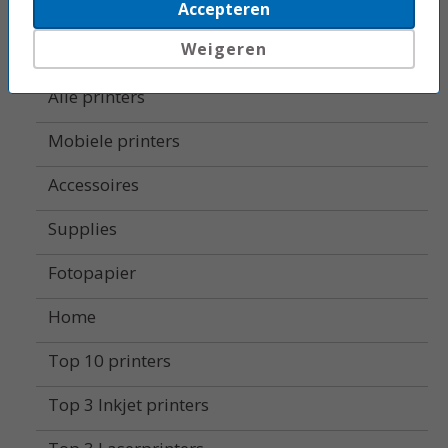
Beletteringsystemen
Accepteren
Weigeren
Labelprinters
Alle printers
Mobiele printers
Accessoires
Supplies
Fotopapier
Home
Top 10 printers
Top 3 Inkjet printers