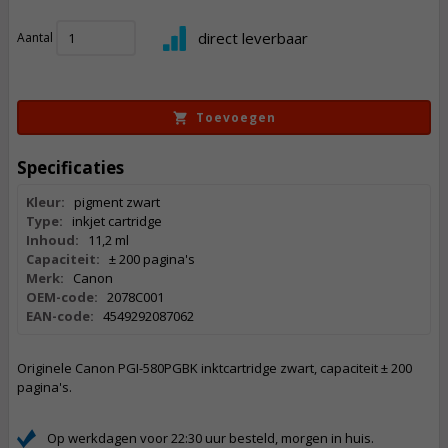
16,
00
direct leverbaar
Aantal
Incl. BTW
Toevoegen
Specificaties
Kleur:
pigment zwart
Type:
inkjet cartridge
Inhoud:
11,2 ml
Capaciteit:
± 200 pagina's
Merk:
Canon
OEM-code:
2078C001
EAN-code:
4549292087062
Originele Canon PGI-580PGBK inktcartridge zwart, capaciteit ± 200
pagina's.
Op werkdagen voor 22:30 uur besteld, morgen in huis.