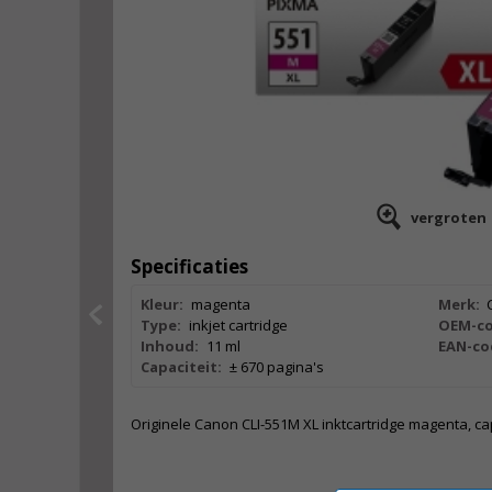
vergroten
Specificaties
Kleur:
magenta
Merk:
Type:
inkjet cartridge
OEM-co
Inhoud:
11 ml
EAN-co
Capaciteit:
± 670 pagina's
Originele Canon CLI-551M XL inktcartridge magenta, cap