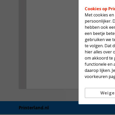
Cookies op Pri
Met cookies en 
persoonlijker. 
hebben ook een 
een beetje bete
gebruiken we t
te volgen. Dat
hier alles over
om akkoord te g
functionele en 
daarop lijken. 
voorkeuren pag
Weige
Printerland.nl