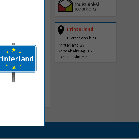
51C XL
ge cyaan hoge
Printerland
U vindt ons hier:
Printerland BV
Rondebeltweg 102
1329 BH Almere
51Y XL
e geel hoge