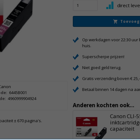
direct lev
Toevoeg
Op werkdagen voor 22:30 uur 
huis.
Superscherpe prijzen!
Niet goed geld terug.
Gratis verzending boven € 25,
Canon
Betaal binnen 14 dagen na a
de:
6445B001
de:
4960999904924
Anderen kochten ook...
Canon CLI-
aciteit ± 670 pagina's.
inktcartrid
capaciteit