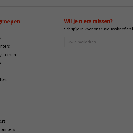
groepen
Wil je niets missen?
Schrijf je in voor onze nieuwsbrief en
s
s
inters
systemen
s
ters
ers
 printers