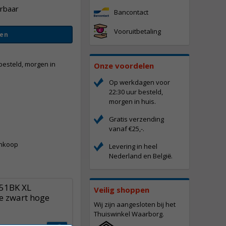
erbaar
Bancontact
Vooruitbetaling
en
besteld, morgen in
Onze voordelen
Op werkdagen voor
22:30 uur besteld,
morgen in huis.
Gratis verzending
-
vanaf €25,-.
ankoop
Levering in heel
Nederland en Belgi
.
ë
551BK XL
Veilig shoppen
ge zwart hoge
Wij zijn aangesloten bij het
Thuiswinkel Waarborg.