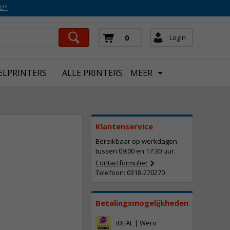
s!*
Login
0
ELPRINTERS
ALLE PRINTERS
MEER
Klantenservice
Bereikbaar op werkdagen
tussen 09:00 en 17:30 uur.
Contactformulier
Telefoon: 0318-270270
20,
50
Incl. BTW
Betalingsmogelijkheden
iDEAL | Wero