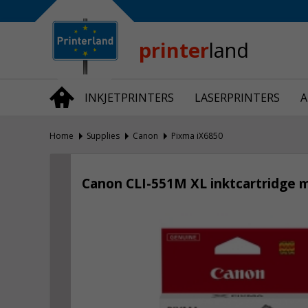
Bedrijfsinformatie
Over Printerland
Privacy
printer
land
Algemene Voorwaarden
Vraag en Antwoord
INKJETPRINTERS
LASERPRINTERS
A
Productnieuws
Home
Supplies
Canon
Pixma iX6850
Canon CLI-551M XL inktcartridge 