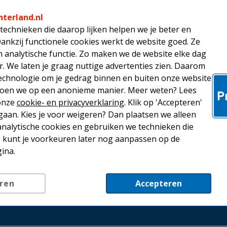
19,00
nterland.nl
technieken die daarop lijken helpen we je beter en
Canon CLI-5
Dankzij functionele cookies werkt de website goed. Ze
inktcartrid
capaciteit
analytische functie. Zo maken we de website elke dag
r. We laten je graag nuttige advertenties zien. Daarom
20,50
echnologie om je gedrag binnen en buiten onze website
 doen we op een anonieme manier. Meer weten? Lees
Canon CLI-5
 onze
cookie- en privacyverklaring
. Klik op 'Accepteren'
inktcartridg
aan. Kies je voor weigeren? Dan plaatsen we alleen
capaciteit
analytische cookies en gebruiken we technieken die
Je kunt je voorkeuren later nog aanpassen op de
20,50
ina.
ren
Accepteren