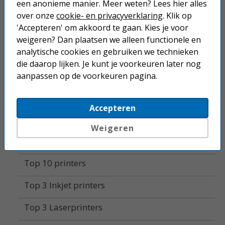
een anonieme manier. Meer weten? Lees hier alles
Labelprinters
over onze
cookie- en privacyverklaring
. Klik op
'Accepteren' om akkoord te gaan. Kies je voor
Alle printers
weigeren? Dan plaatsen we alleen functionele en
analytische cookies en gebruiken we technieken
Mobiele printers
die daarop lijken. Je kunt je voorkeuren later nog
Accessoires
aanpassen op de voorkeuren pagina.
Supplies
Accepteren
Fotopapier
Weigeren
Home
Top 10 printers
Top 3 Inkjet printers
Top 3 Laserprinters