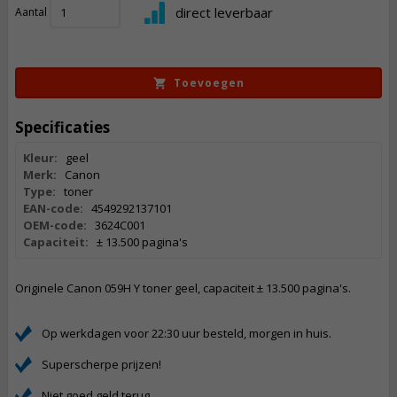
332,
50
direct leverbaar
Aantal
Incl. BTW
Toevoegen
Specificaties
Kleur:
geel
Merk:
Canon
Type:
toner
EAN-code:
4549292137101
OEM-code:
3624C001
Capaciteit:
± 13.500 pagina's
Originele Canon 059H Y toner geel, capaciteit ± 13.500 pagina's.
Op werkdagen voor 22:30 uur besteld, morgen in huis.
Superscherpe prijzen!
Niet goed geld terug.