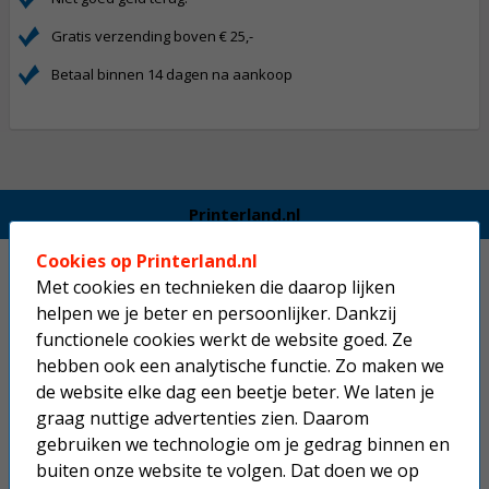
Gratis verzending boven € 25,-
Betaal binnen 14 dagen na aankoop
Printerland.nl
Cookies op Printerland.nl
Home
Met cookies en technieken die daarop lijken
helpen we je beter en persoonlijker. Dankzij
Inkjetprinters
functionele cookies werkt de website goed. Ze
Laserprinters
hebben ook een analytische functie. Zo maken we
de website elke dag een beetje beter. We laten je
All-in-one printers
graag nuttige advertenties zien. Daarom
gebruiken we technologie om je gedrag binnen en
Beletteringsystemen
buiten onze website te volgen. Dat doen we op