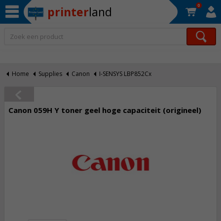
0
printer
land
Op werkdagen voor 22:30 uur besteld, morgen in huis!*
Home
Supplies
Canon
I-SENSYS LBP852Cx
Canon 059H Y toner geel hoge capaciteit (origineel)