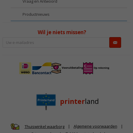
Vraag en Antwoord
Productnieuws
Wil je niets missen?
printer
land
|
Algemene voorwaarden
|
Thuiswinkel waarborg