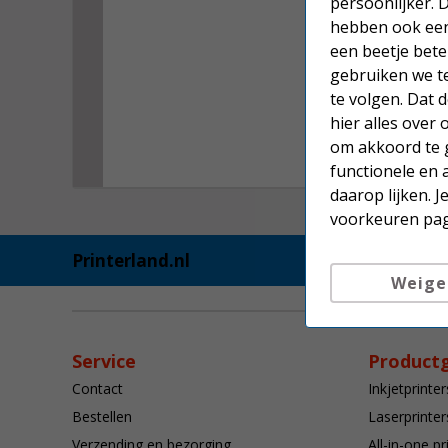
persoonlijker. 
hebben ook een 
een beetje bete
gebruiken we t
te volgen. Dat
hier alles over
om akkoord te g
functionele en 
daarop lijken. 
voorkeuren pag
Printerland.nl
Weige
Service
Product
Contact
Inkjetprinter
Bestellen
Laserprinter
Verzending en bezorging
All-in-one pr