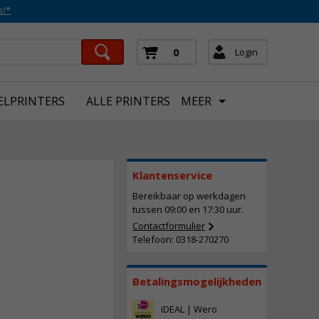
s!*
Login
0
ELPRINTERS
ALLE PRINTERS
MEER
Klantenservice
Bereikbaar op werkdagen
tussen 09:00 en 17:30 uur.
Contactformulier
Telefoon: 0318-270270
207,
50
Incl. BTW
Betalingsmogelijkheden
iDEAL | Wero