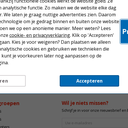
Dankzij functionele cookies werkt de website goed. Ze
analytische functie. Zo maken we de website elke dag
Canon 056H 
r. We laten je graag nuttige advertenties zien. Daarom
hoge capaci
echnologie om je gedrag binnen en buiten onze website
 doen we op een anonieme manier. Meer weten? Lees
237,50
 onze
cookie- en privacyverklaring
. Klik op 'Accepteren'
aan. Kies je voor weigeren? Dan plaatsen we alleen
analytische cookies en gebruiken we technieken die
Je kunt je voorkeuren later nog aanpassen op de
ina.
ren
Accepteren
groepen
Wil je niets missen?
Schrijf je in voor onze nieuwsbrief en
s
s
inters