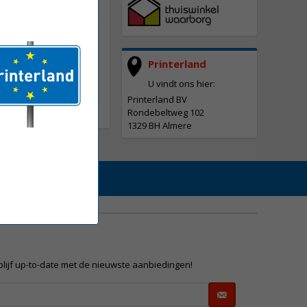
BK toner zwart
teit
Printerland
U vindt ons hier:
Printerland BV
Rondebeltweg 102
1329 BH Almere
 blijf up-to-date met de nieuwste aanbiedingen!