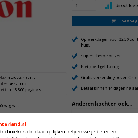
direct lev
Toevoeg
Op werkdagen voor 22:30 uur 
huis.
Superscherpe prijzen!
Niet goed geld terug.
Gratis verzending boven € 25,
de:
4549292137132
de:
3627C001
Betaal binnen 14 dagen na a
eit:
± 15.500 pagina's
Anderen kochten ook...
00 pagina's.
Canon 039H 
hoge capacit
nterland.nl
technieken die daarop lijken helpen we je beter en
289,99