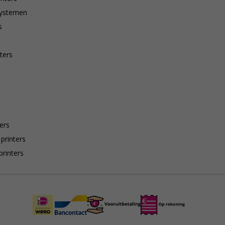
systemen
s
ters
ers
 printers
printers