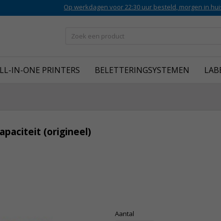
Op werkdagen voor 22:30 uur besteld, morgen in hui
LL-IN-ONE PRINTERS
BELETTERINGSYSTEMEN
LAB
paciteit (origineel)
Aantal