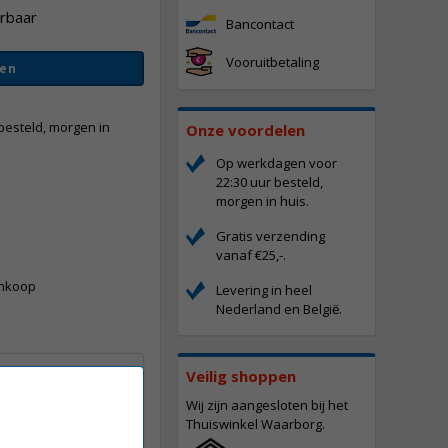
erbaar
Bancontact
Vooruitbetaling
en
besteld, morgen in
Onze voordelen
Op werkdagen voor
22:30 uur besteld,
morgen in huis.
Gratis verzending
-
vanaf €25,-.
ankoop
Levering in heel
Nederland en Belgi
.
ë
toner zwart
Veilig shoppen
eit (origineel)
Wij zijn aangesloten bij het
Thuiswinkel Waarborg.