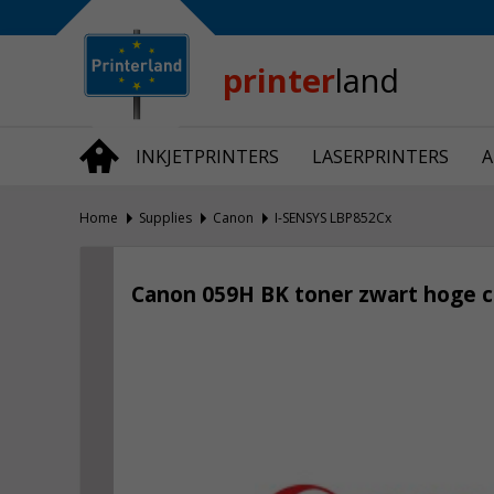
Bedrijfsinformatie
Over Printerland
Privacy
printer
land
Algemene Voorwaarden
Vraag en Antwoord
INKJETPRINTERS
LASERPRINTERS
A
Productnieuws
Home
Supplies
Canon
I-SENSYS LBP852Cx
Canon 059H BK toner zwart hoge ca