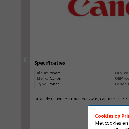
Specificaties
Kleur:
zwart
EAN-co
Merk:
Canon
OEM-co
Type:
toner
Capacit
Originele Canon 059H BK toner zwart, capaciteit ± 15.5
Cookies op Pri
Met cookies en 