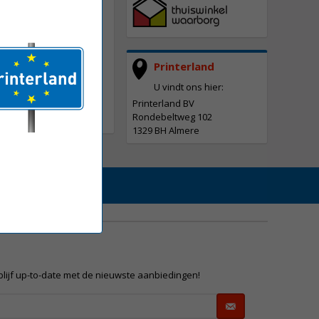
Printerland
U vindt ons hier:
Printerland BV
Rondebeltweg 102
1329 BH Almere
 blijf up-to-date met de nieuwste aanbiedingen!