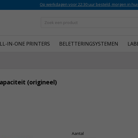
Op werkdagen voor 22:30 uur besteld, morgen in hui
LL-IN-ONE PRINTERS
BELETTERINGSYSTEMEN
LAB
paciteit (origineel)
Aantal