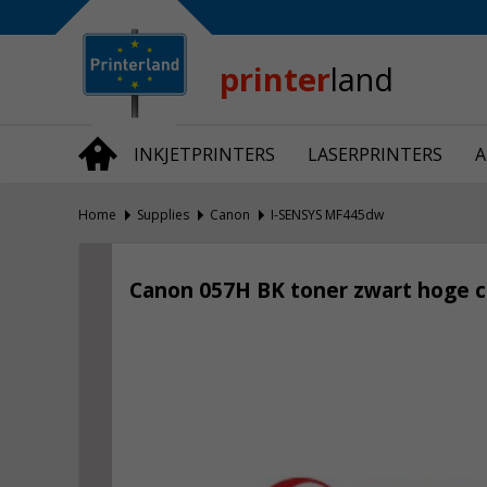
Bedrijfsinformatie
Over Printerland
Privacy
printer
land
Algemene Voorwaarden
Vraag en Antwoord
INKJETPRINTERS
LASERPRINTERS
A
Productnieuws
Home
Supplies
Canon
I-SENSYS MF445dw
Canon 057H BK toner zwart hoge ca