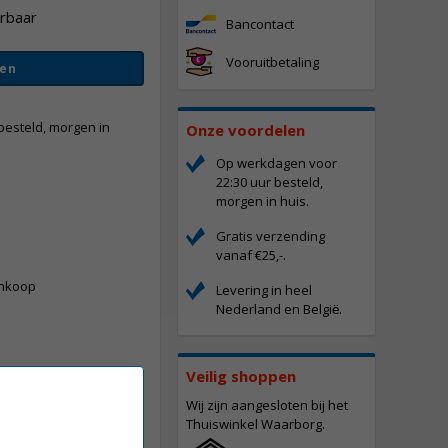
erbaar
Bancontact
Vooruitbetaling
en
besteld, morgen in
Onze voordelen
Op werkdagen voor
22:30 uur besteld,
morgen in huis.
Gratis verzending
-
vanaf €25,-.
ankoop
Levering in heel
Nederland en Belgi
.
ë
Veilig shoppen
Wij zijn aangesloten bij het
Thuiswinkel Waarborg.