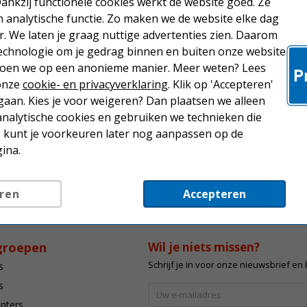
Dankzij functionele cookies werkt de website goed. Ze
analytische functie. Zo maken we de website elke dag
r. We laten je graag nuttige advertenties zien. Daarom
echnologie om je gedrag binnen en buiten onze website
 doen we op een anonieme manier. Meer weten? Lees
 onze
cookie- en privacyverklaring
. Klik op 'Accepteren'
aan. Kies je voor weigeren? Dan plaatsen we alleen
analytische cookies en gebruiken we technieken die
Je kunt je voorkeuren later nog aanpassen op de
ina.
ren
Accepteren
groepen
Wil je niets missen?
Schrijf je in voor onze nieuwsbrief en
s
s
inters