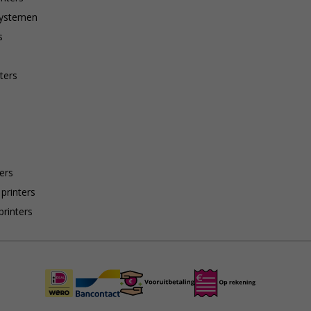
systemen
s
ters
ers
 printers
printers