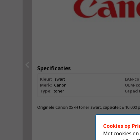
Specificaties
Kleur:
zwart
EAN-co
Merk:
Canon
OEM-co
Type:
toner
Capacit
Originele Canon 057H toner zwart, capaciteit ± 10.000 
Cookies op Pri
Met cookies en 