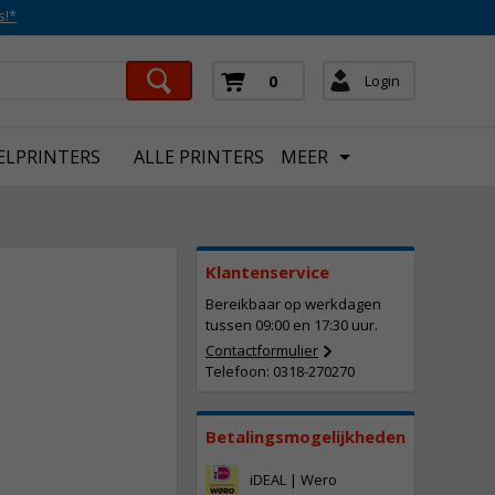
s!*
Login
0
ELPRINTERS
ALLE PRINTERS
MEER
Klantenservice
Bereikbaar op werkdagen
tussen 09:00 en 17:30 uur.
Contactformulier
Telefoon: 0318-270270
137,
50
Incl. BTW
Betalingsmogelijkheden
iDEAL | Wero