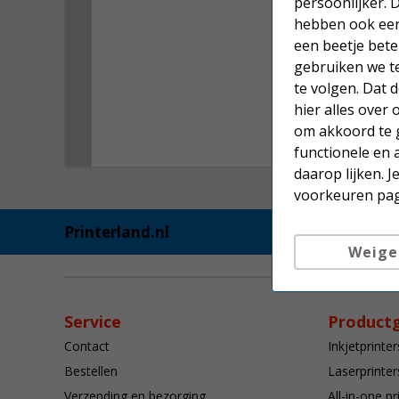
persoonlijker. 
hebben ook een 
een beetje bete
gebruiken we t
te volgen. Dat
hier alles over
om akkoord te g
functionele en 
daarop lijken. 
voorkeuren pag
Printerland.nl
Weige
Service
Product
Contact
Inkjetprinter
Bestellen
Laserprinter
Verzending en bezorging
All-in-one pr