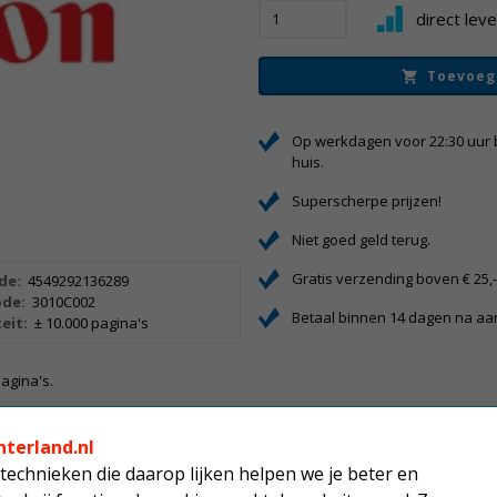
direct lev
Toevoeg
Op werkdagen voor 22:30 uur 
huis.
Superscherpe prijzen!
Niet goed geld terug.
Gratis verzending boven € 25,
de:
4549292136289
de:
3010C002
Betaal binnen 14 dagen na a
eit:
± 10.000 pagina's
pagina's.
nterland.nl
technieken die daarop lijken helpen we je beter en