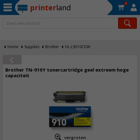
0
printer
land
Op werkdagen voor 22:30 uur besteld, morgen in huis!*
Home
Supplies
Brother
HL-L9310CDW
Brother TN-910Y tonercartridge geel extreem hoge
capaciteit
vergroten