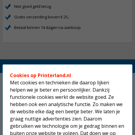
Niet goed geld terug.
Gratis verzending boven € 25,-
Betaal binnen 14 dagen na aankoop
Printerland.nl
Cookies op Printerland.nl
Home
Met cookies en technieken die daarop lijken
helpen we je beter en persoonlijker. Dankzij
Inkjetprinters
functionele cookies werkt de website goed. Ze
hebben ook een analytische functie. Zo maken we
Laserprinters
de website elke dag een beetje beter. We laten je
graag nuttige advertenties zien. Daarom
All-in-one printers
gebruiken we technologie om je gedrag binnen en
buiten onze website te volgen. Dat doen we op
Beletteringsystemen