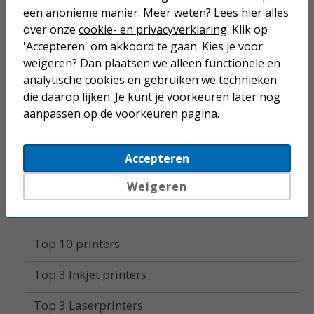
een anonieme manier. Meer weten? Lees hier alles
Labelprinters
over onze
cookie- en privacyverklaring
. Klik op
'Accepteren' om akkoord te gaan. Kies je voor
Alle printers
weigeren? Dan plaatsen we alleen functionele en
analytische cookies en gebruiken we technieken
Mobiele printers
die daarop lijken. Je kunt je voorkeuren later nog
aanpassen op de voorkeuren pagina.
Accessoires
Supplies
Accepteren
Fotopapier
Weigeren
Home
Top 10 printers
Top 3 Inkjet printers
Top 3 Laserprinters