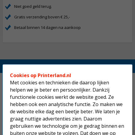
Niet goed geld terug.
Gratis verzending boven € 25,-
Betaal binnen 14 dagen na aankoop
Printerland.nl
Cookies op Printerland.nl
Home
Met cookies en technieken die daarop lijken
helpen we je beter en persoonlijker. Dankzij
Inkjetprinters
functionele cookies werkt de website goed. Ze
hebben ook een analytische functie. Zo maken we
Laserprinters
de website elke dag een beetje beter. We laten je
graag nuttige advertenties zien. Daarom
All-in-one printers
gebruiken we technologie om je gedrag binnen en
buiten onze website te volgen. Dat doen we op
Beletteringsystemen