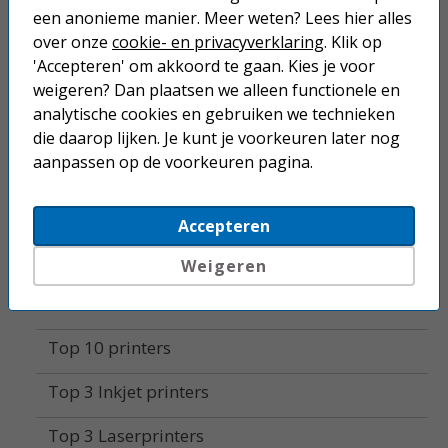
een anonieme manier. Meer weten? Lees hier alles
Labelprinters
over onze
cookie- en privacyverklaring
. Klik op
'Accepteren' om akkoord te gaan. Kies je voor
Alle printers
weigeren? Dan plaatsen we alleen functionele en
analytische cookies en gebruiken we technieken
Mobiele printers
die daarop lijken. Je kunt je voorkeuren later nog
aanpassen op de voorkeuren pagina.
Accessoires
Supplies
Accepteren
Fotopapier
Weigeren
Home
Top 10 printers
Top 3 Inkjet printers
Top 3 Laserprinters