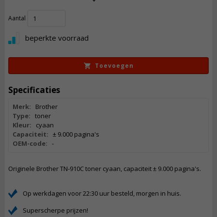
252,
Aantal
50
Incl. BTW
beperkte voorraad
Toevoegen
Specificaties
Merk:
Brother
Type:
toner
Kleur:
cyaan
Capaciteit:
± 9.000 pagina's
OEM-code:
-
Originele Brother TN-910C toner cyaan, capaciteit ± 9.000 pagina's.
Op werkdagen voor 22:30 uur besteld, morgen in huis.
Superscherpe prijzen!