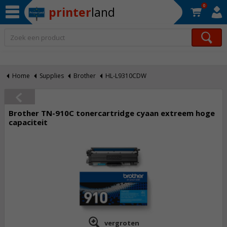
0
printer
land
Op werkdagen voor 22:30 uur besteld, morgen in huis!*
Home
Supplies
Brother
HL-L9310CDW
Brother TN-910C tonercartridge cyaan extreem hoge
capaciteit
vergroten