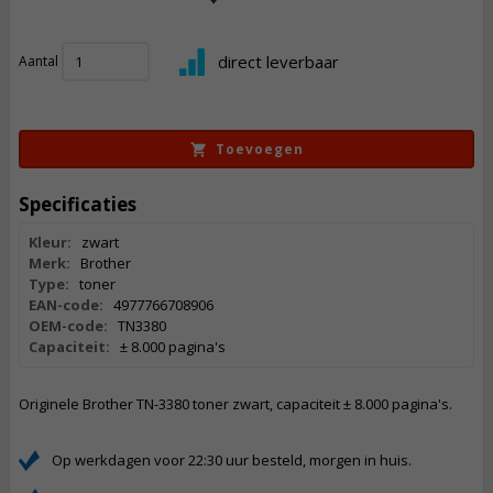
111,
50
direct leverbaar
Aantal
Incl. BTW
Toevoegen
Specificaties
Kleur:
zwart
Merk:
Brother
Type:
toner
EAN-code:
4977766708906
OEM-code:
TN3380
Capaciteit:
± 8.000 pagina's
Originele Brother TN-3380 toner zwart, capaciteit ± 8.000 pagina's.
Op werkdagen voor 22:30 uur besteld, morgen in huis.