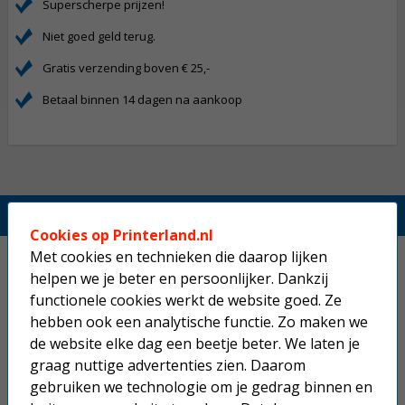
Superscherpe prijzen!
Niet goed geld terug.
Gratis verzending boven € 25,-
Betaal binnen 14 dagen na aankoop
Printerland.nl
Cookies op Printerland.nl
Met cookies en technieken die daarop lijken
Home
helpen we je beter en persoonlijker. Dankzij
Inkjetprinters
functionele cookies werkt de website goed. Ze
hebben ook een analytische functie. Zo maken we
Laserprinters
de website elke dag een beetje beter. We laten je
graag nuttige advertenties zien. Daarom
All-in-one printers
gebruiken we technologie om je gedrag binnen en