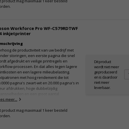
t product mag maximaal 1 keer besteld
chnologie die zwarttinten verbetert voor
orden.
tere details en texturen
Design: Verfrissend ingetogen productdesign
Zeer intuïtief: Optisch lcd-touchscreen van 4,3
ch
pson Workforce Pro WF-C579RDTWF
Flexibel: Gebruikt eenvoudig verschillende
4 inkjetprinter
ediasoorten
Compact: Kleinste ontwerp en de lichtste in zijn
mschrijving
lasse
rhoog de productiviteit van uw bedrijf met
nhoud verpakking
nder storingen, een eerste pagina die snel
rdt afgedrukt en veilige printregels en
Dit product
 Hoofdapparaat
rkflow-processen. En dat alles tegen lagere
wordt niet meer
Afzonderlijke inktpatronen
geproduceerd
intkosten en een lagere milieubelasting.
Informatieblad
en is daardoor
ktpatronen met hoog rendement die tot
 Stroomkabel
niet meer
.0000 pagina's zwart-wit en 20.000 pagina's in
Korte installatiehandleiding
leverbaar.
eur afdrukken, hoge dubbelzijdig
Garantiebewijs
cansnelheden en een groot aantal
orkflowoplossingen voor bedrijven vormen de
es meer...
uwende kracht achter kantoren.
oordelen
t product mag maximaal 1 keer besteld
orden.
Lagere milieubelasting
Lage bedrijfskosten