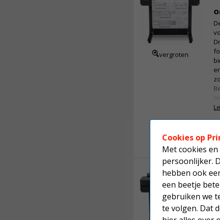
O
I
De
- 
v
-
Dr
-
fo
vergroten
- 
bi
- 
en
- 
z
- 
B
- 
me
Le
V
Di
- 
w
- 
Cookies op Pri
Met cookies en 
I
persoonlijker. 
- 
hebben ook een 
H
- 
i
- 
een beetje bete
- 
gebruiken we t
O
- 
te volgen. Dat
- 
Be