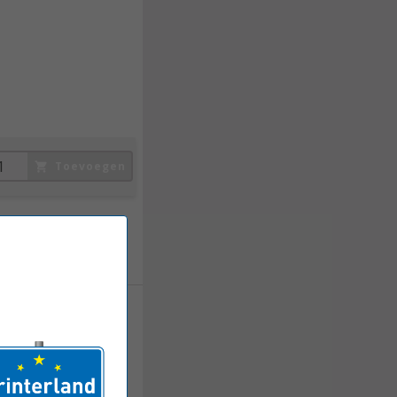
1.099,
50
Incl. BTW
Toevoegen
1.179,
50
Incl. BTW