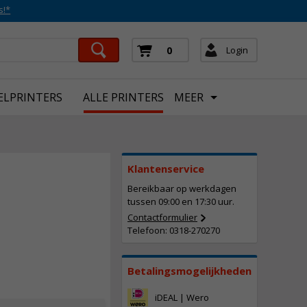
s!*
Login
0
ELPRINTERS
ALLE PRINTERS
MEER
Klantenservice
Bereikbaar op werkdagen
1.543,
50
tussen 09:00 en 17:30 uur.
Incl. BTW
Contactformulier
Telefoon: 0318-270270
Betalingsmogelijkheden
iDEAL | Wero