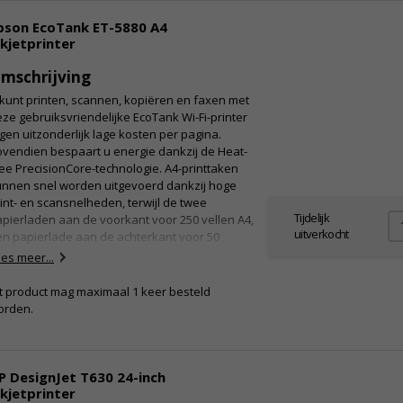
nhoud verpakking
pson EcoTank ET-5880 A4
Drivers en hulpprogramma's (CD)
nkjetprinter
Inktreservoirs voor initialisatie
 Stroomkabel
mschrijving
Korte installatiehandleiding
Gebruiksaanwijzing (CD)
kunt printen, scannen, kopiëren en faxen met
 Garantiedocumenten
ze gebruiksvriendelijke EcoTank Wi-Fi-printer
gen uitzonderlijk lage kosten per pagina.
vendien bespaart u energie dankzij de Heat-
ee PrecisionCore-technologie. A4-printtaken
unnen snel worden uitgevoerd dankzij hoge
int- en scansnelheden, terwijl de twee
Tijdelijk
pierladen aan de voorkant voor 250 vellen A4,
uitverkocht
n papierlade aan de achterkant voor 50
llen en een ADF voor 50 vellen A4 zorgen voor
es meer...
oordelen
n hoge papiercapaciteit.
t product mag maximaal 1 keer besteld
Ultrasnel printen en scannen: tot 25 ppm
orden.
Lage kosten per pagina: zuinig
nkttanksysteem
Mobiel afdrukken en connectiviteit: Wi-Fi, Wi-Fi
rect, Ethernet en gratis mobiele afdrukapps
P DesignJet T630 24-inch
Ontworpen voor zakelijk gebruik: 2x papierlade
nkjetprinter
n de voorzijde voor 250 vel