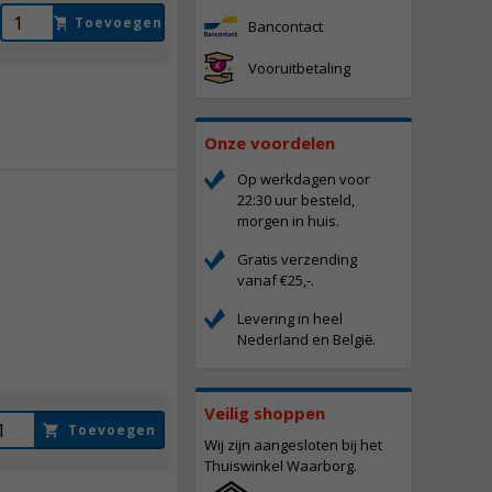
Toevoegen
Bancontact
Vooruitbetaling
Onze voordelen
Op werkdagen voor
22:30 uur besteld,
morgen in huis.
1.093,
50
Gratis verzending
Incl. BTW
vanaf €25,-.
Levering in heel
Nederland en Belgi
.
ë
Veilig shoppen
Toevoegen
Wij zijn aangesloten bij het
Thuiswinkel Waarborg.