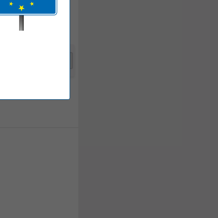
Toevoegen
1.498,
50
Incl. BTW