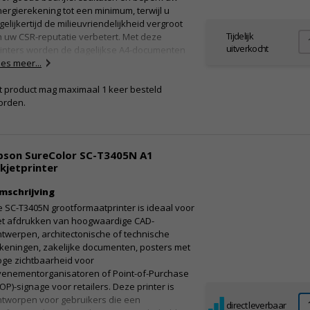
Netsnoer
ergierekening tot een minimum, terwijl u
gelijkertijd de milieuvriendelijkheid vergroot
Tijdelijk
 uw CSR-reputatie verbetert. Met deze
uitverkocht
rinters worden de dagelijkse A4-documenten
nel afgedrukt. Daarnaast maken ze een breed
es meer...
ala van toepassingen mogelijk voor A3-
cumenten, zoals de interne productie van
t product mag maximaal 1 keer besteld
lders, concept-brochures om te proeflezen,
orden.
preadsheets, bouwplannen, werkbladen voor
aslokalen, boekjes en veel meer.
oordelen
pson SureColor SC-T3405N A1
Afdrukken op A3-formaat
nkjetprinter
Milieu bewust
mschrijving
nhoud verpakking
 SC-T3405N grootformaatprinter is ideaal voor
 Stroomkabel
et afdrukken van hoogwaardige CAD-
Korte installatiehandleiding
twerpen, architectonische of technische
Gebruikershandleiding (CD)
keningen, zakelijke documenten, posters met
Garantiekaart
oge zichtbaarheid voor
venementorganisatoren of Point-of-Purchase
OP)-signage voor retailers. Deze printer is
ntworpen voor gebruikers die een
direct leverbaar