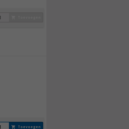
Toevoegen
1.867,
50
Incl. BTW
Toevoegen