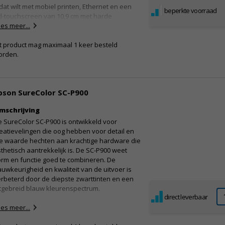
dat wilt met mobiel printen, Ethernet en een
beperkte voorraad
d-touchscreen van 10,9 cm met harde
noppen.
es meer...
oordelen
t product mag maximaal 1 keer besteld
orden.
Ultrasnel printen en scannen: tot 25 ipm
Lage kosten per pagina: zuinig
nkttanksysteem
Mobiel afdrukken en connectiviteit: Wi-Fi, Wi-Fi
pson SureColor SC-P900
rect, Ethernet en gratis mobiele afdrukapps
Ontworpen voor zakelijk gebruik:
mschrijving
ltifunctionele A3+ printer
 SureColor SC-P900 is ontwikkeld voor
nhoud verpakking
eatievelingen die oog hebben voor detail en
ie waarde hechten aan krachtige hardware die
1x inktset (1 x 27 ml BK, 3 x 70 ml CMY)
thetisch aantrekkelijk is. De SC-P900 weet
 Hoofdapparaat
rm en functie goed te combineren. De
 Stroomkabel
uwkeurigheid en kwaliteit van de uitvoer is
Quick Start handleiding
rbeterd door de diepste zwarttinten en een
Gebruiksaanwijzing
tgebreid blauw kleurenspectrum.
direct leverbaar
oordelen
es meer...
Hoogwaardige uitvoer: Overcoating-