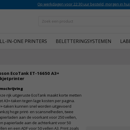
Op werkdagen voor 22:30 uur besteld, morgen in hui
LL-IN-ONE PRINTERS
BELETTERINGSYSTEMEN
LAB
pson EcoTank ET-16650 A3+
nkjetprinter
mschrijving
ze rijk uitgeruste EcoTank maakt korte metten
t A3+-taken tegen lage kosten per pagina.
3+-taken kunnen snel worden uitgevoerd
nkzij hoge print- en scansnelheden, twee
pierladen aan de voorkant voor 250 vellen,
n papierlade aan de achterkant voor 50
llen en een ADF voor 50 vellen A3. Print zoals