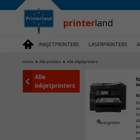
Bedrijfsinformatie
Over Printerland
Privacy
printer
land
Algemene Voorwaarden
Vraag en Antwoord
INKJETPRINTERS
LASERPRINTERS
A
Productnieuws
Home
Alle printers
Alle inkjetprinters
Alle
E
i
inkjetprinters
O
De
me
A
da
vergroten
pa
ee
ve