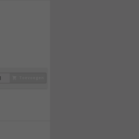
1.487,
50
Incl. BTW
Toevoegen