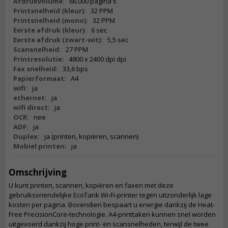
Afdrukvolume:
66.000 pagina's
Printsnelheid (kleur):
32 PPM
Printsnelheid (mono):
32 PPM
Eerste afdruk (kleur):
6 sec
Eerste afdruk (zwart-wit):
5,5 sec
Scansnelheid:
27 PPM
Printresolutie:
4800 x 2400 dpi dpi
Fax snelheid:
33,6 bps
Papierformaat:
A4
wifi:
ja
ethernet:
ja
wifi direct:
ja
OCR:
nee
ADF:
ja
Duplex:
ja (printen, kopiëren, scannen)
Mobiel printen:
ja
Omschrijving
U kunt printen, scannen, kopiëren en faxen met deze
gebruiksvriendelijke EcoTank Wi-Fi-printer tegen uitzonderlijk lage
kosten per pagina. Bovendien bespaart u energie dankzij de Heat-
Free PrecisionCore-technologie. A4-printtaken kunnen snel worden
uitgevoerd dankzij hoge print- en scansnelheden, terwijl de twee