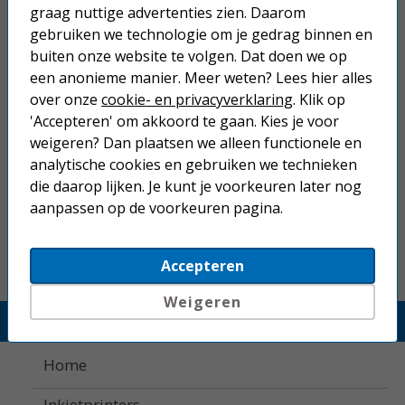
graag nuttige advertenties zien. Daarom
De betaling van een bestelling die dit product bevat gaat in overleg
Dit product mag maximaal 1 keer besteld worden.
gebruiken we technologie om je gedrag binnen en
buiten onze website te volgen. Dat doen we op
een anonieme manier. Meer weten? Lees hier alles
Op werkdagen voor 22:30 uur besteld, morgen in huis.
over onze
cookie- en privacyverklaring
. Klik op
Superscherpe prijzen!
'Accepteren' om akkoord te gaan. Kies je voor
weigeren? Dan plaatsen we alleen functionele en
Niet goed geld terug.
analytische cookies en gebruiken we technieken
Gratis verzending boven € 25,-
die daarop lijken. Je kunt je voorkeuren later nog
Betaal binnen 14 dagen na aankoop
aanpassen op de voorkeuren pagina.
Accepteren
Weigeren
Printerland.nl
Home
Inkjetprinters