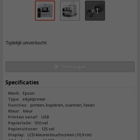
1
1.487,
50
Tijdelijk uitverkocht
Incl. BTW
Toevoegen
Specificaties
Merk:
Epson
Type:
inkjetprinter
Functies:
printen, kopiëren, scannen, faxen
Kleur:
kleur
Printen vanaf:
USB
Papierlade:
550 vel
Papieruitvoer:
125 vel
Display:
LCD-kleurentouchscreen (10,9 cm)