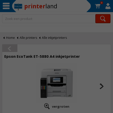
0
printer
land
Op werkdagen voor 22:30 uur besteld, morgen in huis!*
Home
Alle printers
Alle inkjetprinters
Epson EcoTank ET-5880 A4 inkjetprinter
vergroten