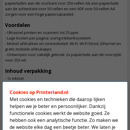
papierladen aan de voorkant voor 250 vellen A4, een papierlade
aan de achterkant voor 50 vellen en een ADF voor 50 vellen A4
zorgen voor een hoge papiercapaciteit.
Voordelen
- Ultrasnel printen en scannen: tot 25 ppm
- Lage kosten per pagina: zuinig inkttanksysteem
- Mobiel afdrukken en connectiviteit: Wi-Fi, Wi-Fi Direct, Ethernet en
gratis mobiele afdrukapps
- Ontworpen voor zakelijk gebruik: 2x papierlade aan de voorzijde
voor 250 vel
Inhoud verpakking
- 1x inktset
- Hoofdapparaat
- Stroomkabel
Cookies op Printerland.nl
- Quick Start handleiding
Met cookies en technieken die daarop lijken
- Gebruiksaanwijzing
helpen we je beter en persoonlijker. Dankzij
- Installatie / veiligheidsinstructies,
- Drivers en hulpprogramma's (CD)
functionele cookies werkt de website goed. Ze
- Garantiebewijs
hebben ook een analytische functie. Zo maken we
de website elke dag een beetje beter. We laten je
Let op