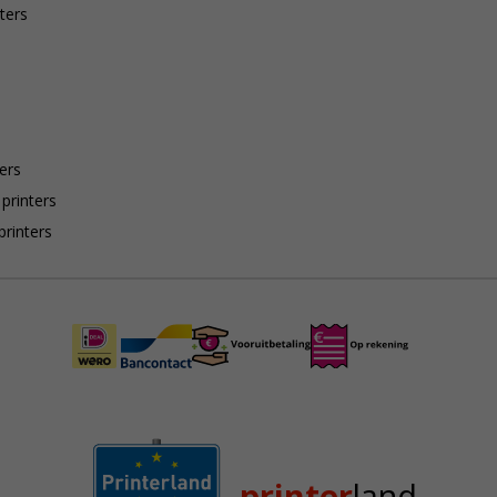
ters
ers
 printers
printers
printer
land