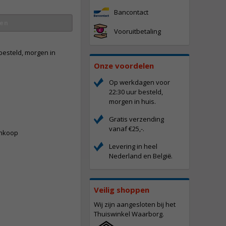
Bancontact
en
Vooruitbetaling
besteld, morgen in
Onze voordelen
Op werkdagen voor
22:30 uur besteld,
morgen in huis.
-
Gratis verzending
vanaf €25,-.
ankoop
Levering in heel
Nederland en Belgi
.
ë
Veilig shoppen
Wij zijn aangesloten bij het
Thuiswinkel Waarborg.