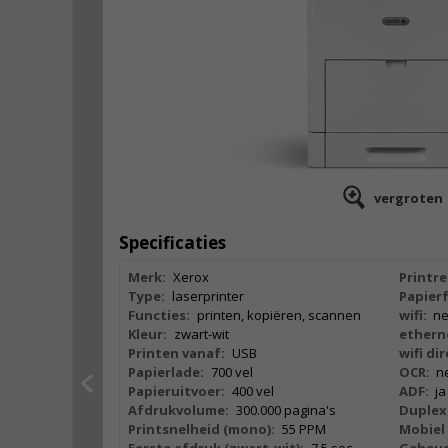
vergroten
Specificaties
Merk:
Xerox
Printre
Type:
laserprinter
Papier
Functies:
printen, kopiëren, scannen
wifi:
n
Kleur:
zwart-wit
ethern
Printen vanaf:
USB
wifi dir
Papierlade:
700 vel
OCR:
n
Papieruitvoer:
400 vel
ADF:
ja
Afdrukvolume:
300.000 pagina's
Duplex
Printsnelheid (mono):
55 PPM
Mobiel 