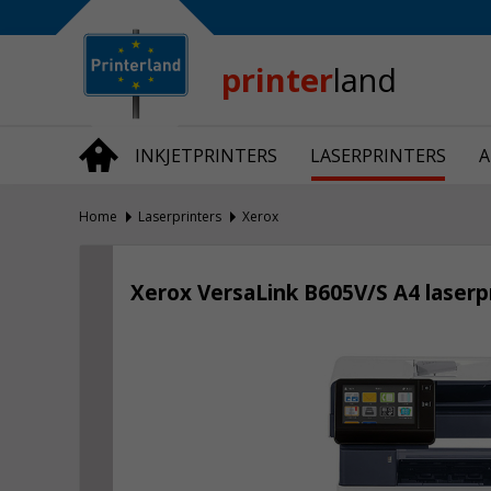
Bedrijfsinformatie
Over Printerland
Privacy
printer
land
Algemene Voorwaarden
Vraag en Antwoord
INKJETPRINTERS
LASERPRINTERS
A
Productnieuws
Home
Laserprinters
Xerox
Xerox VersaLink B605V/S A4 laserp