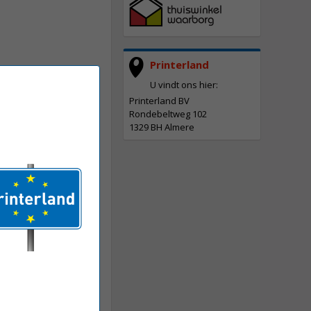
Printerland
U vindt ons hier:
Printerland BV
Rondebeltweg 102
1329 BH Almere