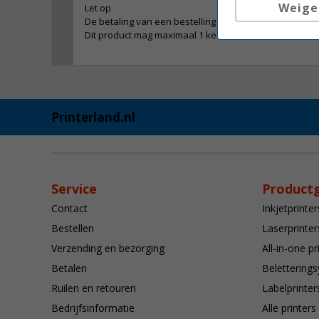
Weige
Let op
De betaling van een bestelling die dit product bevat ga
Dit product mag maximaal 1 keer besteld worden.
Printerland.nl
Service
Product
Contact
Inkjetprinter
Bestellen
Laserprinter
Verzending en bezorging
All-in-one pr
Betalen
Belettering
Ruilen en retouren
Labelprinter
Bedrijfsinformatie
Alle printers