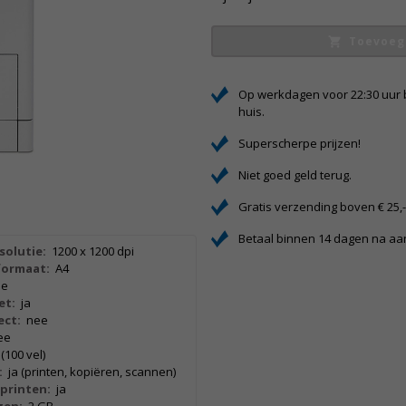
Toevoeg
Op werkdagen voor 22:30 uur 
huis.
Superscherpe prijzen!
Niet goed geld terug.
Gratis verzending boven € 25,
Betaal binnen 14 dagen na a
solutie:
1200 x 1200 dpi
formaat:
A4
ee
et:
ja
ect:
nee
ee
 (100 vel)
:
ja (printen, kopiëren, scannen)
printen:
ja