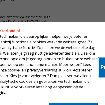
en:
2 GB
are zwart-wit A4-laserprinter. Deze
ailen. De Versalink B605V/S haalt
ijdige printen, kopiëren en
nterland.nl
rtphone of tablet is mogelijk. De
eurenaanraakscherm. Deze
technieken die daarop lijken helpen we je beter en
inke standaard papiercapaciteit van
Dankzij functionele cookies werkt de website goed. Ze
 een netwerkkabel of (optioneel) via
analytische functie. Zo maken we de website elke dag
r. We laten je graag nuttige advertenties zien. Daarom
echnologie om je gedrag binnen en buiten onze website
 doen we op een anonieme manier. Meer weten? Lees
 onze
cookie- en privacyverklaring
. Klik op 'Accepteren'
aan. Kies je voor weigeren? Dan plaatsen we alleen
analytische cookies en gebruiken we technieken die
Je kunt je voorkeuren later nog aanpassen op de
ina.