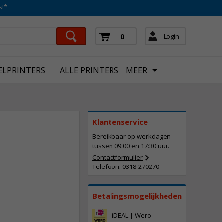
s!*
Login
0
ELPRINTERS
ALLE PRINTERS
MEER
Klantenservice
Bereikbaar op werkdagen
tussen 09:00 en 17:30 uur.
Contactformulier
Telefoon: 0318-270270
2.053,
50
Incl. BTW
Betalingsmogelijkheden
iDEAL | Wero