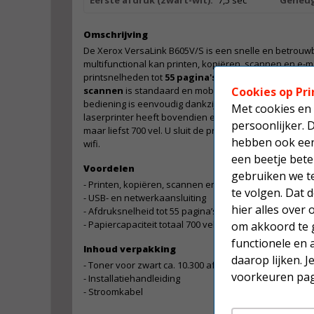
Eerste afdruk (zwart-wit):
7,5 sec
Geheug
Omschrijving
De Xerox VersaLink B605V/S is een snelle en betrouwb
multifunctional kan printen, kopiëren, scannen en e-m
printsnelheden tot
55 pagina's per minuut
.
Dubbelz
Cookies op Pri
scannen
is standaard en mobiel printen vanaf uw sma
bediening is eenvoudig dankzij een groot, 7 inch kl
Met cookies en 
laserprinter heeft bovendien een kaarlezer en een fl
persoonlijker. 
maar liefst 700 vel. U sluit de printer aan via USB, met
hebben ook een 
wifi.
een beetje bete
Voordelen
gebruiken we t
- Printen, kopiëren, scannen en e-mailen
te volgen. Dat
- USB- en netwerkaansluiting
hier alles over
- Afdruksnelheid tot 55 pagina’s per minuut
- Papiercapaciteit totaal 700 vel
om akkoord te g
functionele en 
Inhoud verpakking
daarop lijken. 
- Toner voor zwart ca. 10.300 afdrukken
voorkeuren pag
- Installatiehandleiding
- Stroomkabel