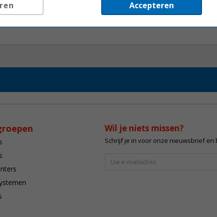
ren
Accepteren
at in overleg
groepen
Wil je niets missen?
Schrijf je in voor onze nieuwsbrief en
s
s
inters
systemen
s