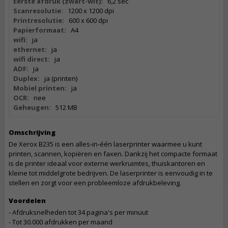
Eerste afdruk (zwart-wit):
6,2 sec
Scanresolutie:
1200 x 1200 dpi
Printresolutie:
600 x 600 dpi
Papierformaat:
A4
wifi:
ja
ethernet:
ja
wifi direct:
ja
ADF:
ja
Duplex:
ja (printen)
Mobiel printen:
ja
OCR:
nee
Geheugen:
512 MB
Omschrijving
De Xerox B235 is een alles-in-één laserprinter waarmee u kunt
printen, scannen, kopiëren en faxen. Dankzij het compacte formaat
is de printer ideaal voor externe werkruimtes, thuiskantoren en
kleine tot middelgrote bedrijven. De laserprinter is eenvoudig in te
stellen en zorgt voor een probleemloze afdrukbeleving.
Voordelen
- Afdruksnelheden tot 34 pagina's per minuut
- Tot 30.000 afdrukken per maand