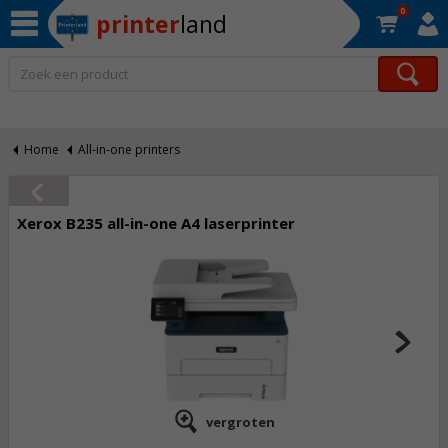
0
printer
land
Op werkdagen voor 22:30 uur besteld, morgen in huis!*
Home
All-in-one printers
Xerox B235 all-in-one A4 laserprinter
vergroten