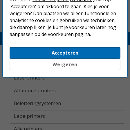
Betaal binnen 14 dagen na aankoop
'Accepteren' om akkoord te gaan. Kies je voor
weigeren? Dan plaatsen we alleen functionele en
analytische cookies en gebruiken we technieken
die daarop lijken. Je kunt je voorkeuren later nog
aanpassen op de voorkeuren pagina.
Printerland.nl
Home
Accepteren
Weigeren
Inkjetprinters
Laserprinters
All-in-one printers
Beletteringsystemen
Labelprinters
Alle printers