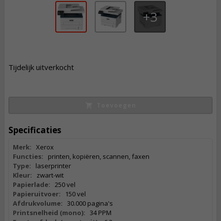
3
219,
50
Tijdelijk uitverkocht
Incl. BTW
Toevoegen
Specificaties
Merk:
Xerox
Functies:
printen, kopiëren, scannen, faxen
Type:
laserprinter
Kleur:
zwart-wit
Papierlade:
250 vel
Papieruitvoer:
150 vel
Afdrukvolume:
30.000 pagina's
Printsnelheid (mono):
34 PPM