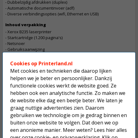
- Dubbelzijdig afdrukken (duplex)
- Automatische documentinvoer (adf)
- Diverse verbindingsopties (wifi, Ethernet en USB)
Inhoud verpakking
- Xerox B235 laserprinter
- Startcartridge (1.200 pagina's)
- Netsnoer
- Gebruiksaanwijzing
- Software en documentatie
Cookies op Printerland.nl
Let op
Met cookies en technieken die daarop lijken
De betaling van een bestelling die dit product bevat gaat in overleg
helpen we je beter en persoonlijker. Dankzij
Dit product mag maximaal 1 keer besteld worden.
functionele cookies werkt de website goed. Ze
hebben ook een analytische functie. Zo maken we
Op werkdagen voor 22:30 uur besteld, morgen in huis.
de website elke dag een beetje beter. We laten je
Superscherpe prijzen!
graag nuttige advertenties zien. Daarom
gebruiken we technologie om je gedrag binnen en
Niet goed geld terug.
buiten onze website te volgen. Dat doen we op
Gratis verzending boven € 25,-
een anonieme manier. Meer weten? Lees hier alles
over onze
cookie- en privacyverklaring
. Klik op