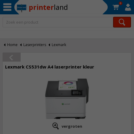
0
printer
land
Op werkdagen voor 22:30 uur besteld, morgen in huis!*
Home
Laserprinters
Lexmark
Lexmark CS531dw A4 laserprinter kleur
vergroten