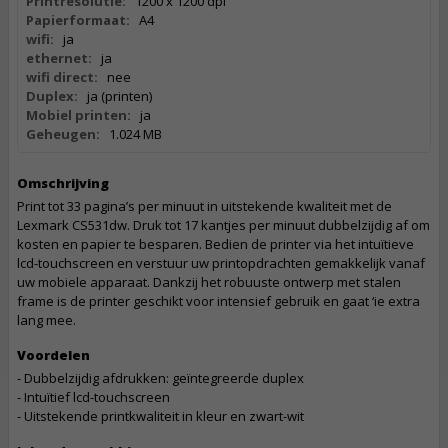
Printresolutie:
1200 x 1200 dpi
Papierformaat:
A4
wifi:
ja
ethernet:
ja
wifi direct:
nee
Duplex:
ja (printen)
Mobiel printen:
ja
Geheugen:
1.024 MB
Omschrijving
Print tot 33 pagina’s per minuut in uitstekende kwaliteit met de
Lexmark CS531dw. Druk tot 17 kantjes per minuut dubbelzijdig af om
kosten en papier te besparen. Bedien de printer via het intuïtieve
lcd-touchscreen en verstuur uw printopdrachten gemakkelijk vanaf
uw mobiele apparaat. Dankzij het robuuste ontwerp met stalen
frame is de printer geschikt voor intensief gebruik en gaat ‘ie extra
lang mee.
Voordelen
- Dubbelzijdig afdrukken: geïntegreerde duplex
- Intuïtief lcd-touchscreen
- Uitstekende printkwaliteit in kleur en zwart-wit