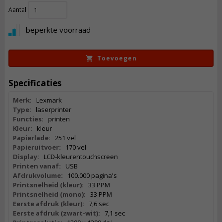
432,
Aantal
50
Incl. BTW
beperkte voorraad
Toevoegen
Specificaties
Merk:
Lexmark
Type:
laserprinter
Functies:
printen
Kleur:
kleur
Papierlade:
251 vel
Papieruitvoer:
170 vel
Display:
LCD-kleurentouchscreen
Printen vanaf:
USB
Afdrukvolume:
100.000 pagina's
Printsnelheid (kleur):
33 PPM
Printsnelheid (mono):
33 PPM
Eerste afdruk (kleur):
7,6 sec
Eerste afdruk (zwart-wit):
7,1 sec