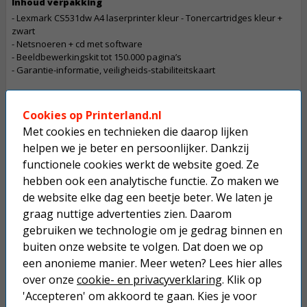
Inhoud verpakking
- Lexmark CS531dw A4 laserprinter kleur - Tonercartridges kleur +
zwart
- Netsnoeren + cd met software
- Beeldbewerkingskit tot 150.000 pagina’s
- Garantie-informatie, veiligheids-stabiliteitskaart
Let op
De betaling van een bestelling die dit product bevat gaat in overleg
Cookies op Printerland.nl
Dit product mag maximaal 1 keer besteld worden.
Met cookies en technieken die daarop lijken
helpen we je beter en persoonlijker. Dankzij
Op werkdagen voor 22:30 uur besteld, morgen in huis.
functionele cookies werkt de website goed. Ze
hebben ook een analytische functie. Zo maken we
Superscherpe prijzen!
de website elke dag een beetje beter. We laten je
Niet goed geld terug.
graag nuttige advertenties zien. Daarom
gebruiken we technologie om je gedrag binnen en
Gratis verzending boven € 25,-
buiten onze website te volgen. Dat doen we op
Betaal binnen 14 dagen na aankoop
een anonieme manier. Meer weten? Lees hier alles
over onze
cookie- en privacyverklaring
. Klik op
'Accepteren' om akkoord te gaan. Kies je voor