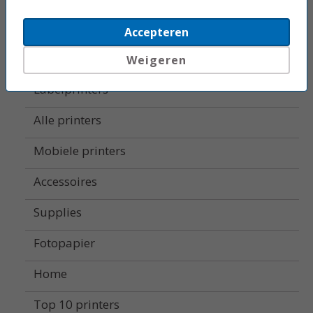
All-in-one printers
Accepteren
Beletteringsystemen
Weigeren
Labelprinters
Alle printers
Mobiele printers
Accessoires
Supplies
Fotopapier
Home
Top 10 printers