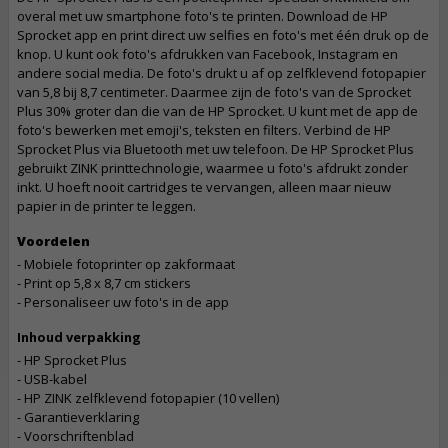
overal met uw smartphone foto's te printen. Download de HP
Sprocket app en print direct uw selfies en foto's met één druk op de
knop. U kunt ook foto's afdrukken van Facebook, Instagram en
andere social media. De foto's drukt u af op zelfklevend fotopapier
van 5,8 bij 8,7 centimeter. Daarmee zijn de foto's van de Sprocket
Plus 30% groter dan die van de HP Sprocket. U kunt met de app de
foto's bewerken met emoji's, teksten en filters. Verbind de HP
Sprocket Plus via Bluetooth met uw telefoon. De HP Sprocket Plus
gebruikt ZINK printtechnologie, waarmee u foto's afdrukt zonder
inkt. U hoeft nooit cartridges te vervangen, alleen maar nieuw
papier in de printer te leggen.
Voordelen
- Mobiele fotoprinter op zakformaat
- Print op 5,8 x 8,7 cm stickers
- Personaliseer uw foto's in de app
Inhoud verpakking
- HP Sprocket Plus
- USB-kabel
- HP ZINK zelfklevend fotopapier (10 vellen)
- Garantieverklaring
- Voorschriftenblad