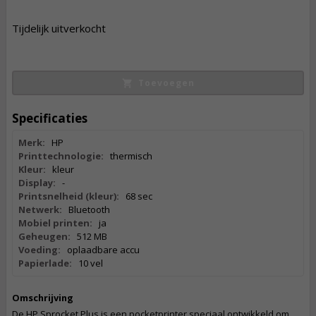
220,
50
Tijdelijk uitverkocht
Incl. BTW
Toevoegen
Specificaties
Merk:
HP
Printtechnologie:
thermisch
Kleur:
kleur
Display:
-
Printsnelheid (kleur):
68 sec
Netwerk:
Bluetooth
Mobiel printen:
ja
Geheugen:
512 MB
Voeding:
oplaadbare accu
Papierlade:
10 vel
Omschrijving
De HP Sprocket Plus is een pocketprinter speciaal ontwikkeld om