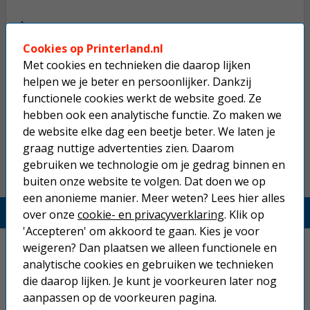
Op werkdagen voor 22:30 uur besteld, morgen in huis.
Cookies op Printerland.nl
Superscherpe prijzen!
Met cookies en technieken die daarop lijken
Niet goed geld terug.
helpen we je beter en persoonlijker. Dankzij
functionele cookies werkt de website goed. Ze
Gratis verzending boven € 25,-
hebben ook een analytische functie. Zo maken we
Betaal binnen 14 dagen na aankoop
de website elke dag een beetje beter. We laten je
graag nuttige advertenties zien. Daarom
gebruiken we technologie om je gedrag binnen en
buiten onze website te volgen. Dat doen we op
een anonieme manier. Meer weten? Lees hier alles
Printerland.nl
over onze
cookie- en privacyverklaring
. Klik op
'Accepteren' om akkoord te gaan. Kies je voor
Home
weigeren? Dan plaatsen we alleen functionele en
analytische cookies en gebruiken we technieken
Inkjetprinters
die daarop lijken. Je kunt je voorkeuren later nog
aanpassen op de voorkeuren pagina.
Laserprinters