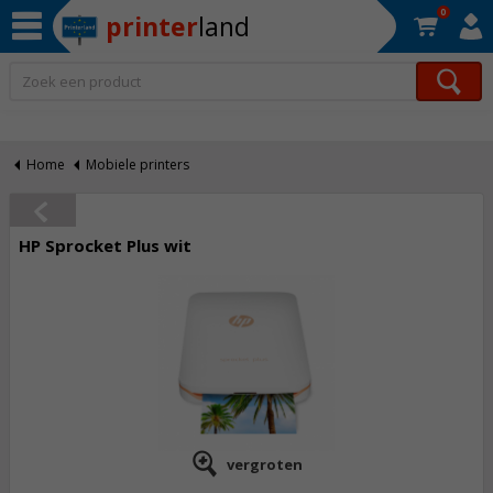
0
printer
land
Op werkdagen voor 22:30 uur besteld, morgen in huis!*
Home
Mobiele printers
HP Sprocket Plus wit
vergroten