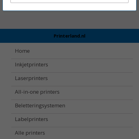
Printerland.nl
Home
Inkjetprinters
Laserprinters
All-in-one printers
Beletteringsystemen
Labelprinters
Alle printers