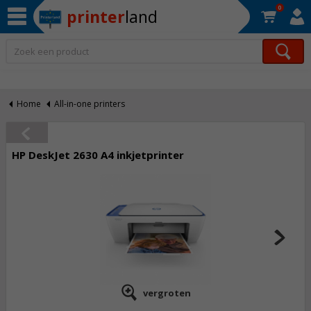
0
printer
land
Op werkdagen voor 22:30 uur besteld, morgen in huis!*
Home
All-in-one printers
HP DeskJet 2630 A4 inkjetprinter
vergroten