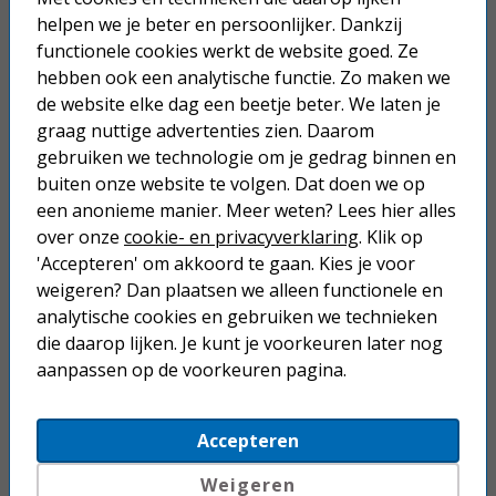
Betaal binnen 14 dagen na aankoop
helpen we je beter en persoonlijker. Dankzij
functionele cookies werkt de website goed. Ze
Anderen kochten ook...
hebben ook een analytische functie. Zo maken we
de website elke dag een beetje beter. We laten je
USB printerkabel zwart lengte 1,8
graag nuttige advertenties zien. Daarom
meter
gebruiken we technologie om je gedrag binnen en
buiten onze website te volgen. Dat doen we op
9,50
een anonieme manier. Meer weten? Lees hier alles
over onze
cookie- en privacyverklaring
. Klik op
USB printerkabel zwart lengte 5
'Accepteren' om akkoord te gaan. Kies je voor
meter
weigeren? Dan plaatsen we alleen functionele en
analytische cookies en gebruiken we technieken
12,95
die daarop lijken. Je kunt je voorkeuren later nog
aanpassen op de voorkeuren pagina.
USB printerkabel zwart lengte 2
meter
Accepteren
10,25
Weigeren