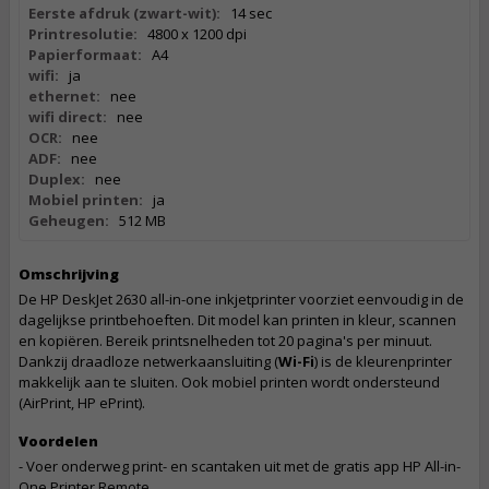
Eerste afdruk (zwart-wit):
14 sec
Printresolutie:
4800 x 1200 dpi
Papierformaat:
A4
wifi:
ja
ethernet:
nee
wifi direct:
nee
OCR:
nee
ADF:
nee
Duplex:
nee
Mobiel printen:
ja
Geheugen:
512 MB
Omschrijving
De HP DeskJet 2630 all-in-one inkjetprinter voorziet eenvoudig in de
dagelijkse printbehoeften. Dit model kan printen in kleur, scannen
en kopiëren. Bereik printsnelheden tot 20 pagina's per minuut.
Dankzij draadloze netwerkaansluiting (
Wi-Fi
) is de kleurenprinter
makkelijk aan te sluiten. Ook mobiel printen wordt ondersteund
(AirPrint, HP ePrint).
Voordelen
- Voer onderweg print- en scantaken uit met de gratis app HP All-in-
One Printer Remote