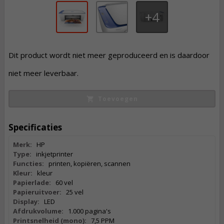
4
Dit product wordt niet meer geproduceerd en is daardoor
niet meer leverbaar.
Toevoegen
Specificaties
Merk:
HP
Type:
inkjetprinter
Functies:
printen, kopiëren, scannen
Kleur:
kleur
Papierlade:
60 vel
Papieruitvoer:
25 vel
Display:
LED
Afdrukvolume:
1.000 pagina's
Printsnelheid (mono):
7,5 PPM