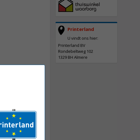
Printerland
U vindt ons hier:
Printerland BV
Rondebeltweg 102
1329 BH Almere