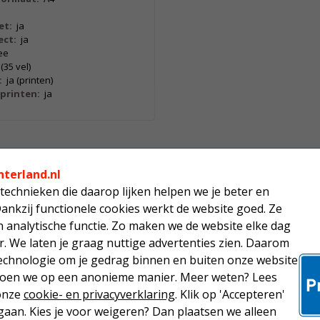
et:
ja
ect:
ja
ee
 (35 vel)
:
ja (printen)
printen:
ja
uw thuiskantoor of op kleinere
enkelzijdig scannen, kopiëren en
nterland.nl
r kan tot 35 pagina's verwerken.
technieken die daarop lijken helpen we je beter en
er eenvoudig met (draadloze)
Dankzij functionele cookies werkt de website goed. Ze
n apps voor mobiel afdrukken.
analytische functie. Zo maken we de website elke dag
r. We laten je graag nuttige advertenties zien. Daarom
n de verbruikte kleur te vervangen
echnologie om je gedrag binnen en buiten onze website
fdrukkwaliteit
 doen we op een anonieme manier. Meer weten? Lees
 onze
cookie- en privacyverklaring
. Klik op 'Accepteren'
-Cloud
aan. Kies je voor weigeren? Dan plaatsen we alleen