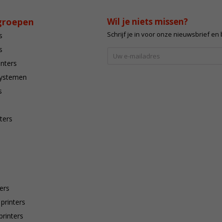
groepen
Wil je niets missen?
Schrijf je in voor onze nieuwsbrief en
s
s
inters
systemen
s
ters
ers
 printers
printers