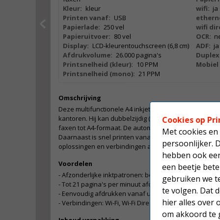
Kleur:
kleur
wifi:
ja
Printen vanaf:
USB
ethern
Papierlade:
250 vel
wifi dir
Papieruitvoer:
80 vel
OCR:
n
Display:
LCD-kleurentouchscreen (6,8 cm)
ADF:
ja
Afdrukvolume:
26.000 pagina's
Duplex
Printsnelheid (kleur):
10 PPM
Mobiel 
Printsnelheid (mono):
21 PPM
Omschrijving
Deze multifunctionele A4 inkjetprinter is handig voor 
kantoren. Hij kan dubbelzijdig (duplex) afdrukken en 
Cookies op Pri
faxen tot A4-formaat. De automatische documentinvoe
Met cookies en 
Daarnaast is snel printen vanaf bijna elke locatie ze
persoonlijker. 
oplossingen en verbindingen als Wi-Fi, Wi-Fi Direct e
hebben ook een 
Voordelen
een beetje bete
- Afzonderlijke inktpatronen: bespaar geld door allee
gebruiken we t
- Tot 21 pagina's per minuut afdrukken met een hoge a
te volgen. Dat
- Eenvoudig afdrukken vanaf uw mobiele apparaat
hier alles over
- Verbindingen: Wi-Fi, Wi-Fi Direct, ethernet en Scan-To
om akkoord te g