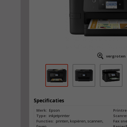
vergroten
Specificaties
Merk:
Epson
Printre
Type:
inkjetprinter
Scanres
Functies:
printen, kopiëren, scannen,
Fax sne
faxen
Papier