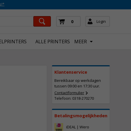
s!*
Login
0
ELPRINTERS
ALLE PRINTERS
MEER
Klantenservice
Bereikbaar op werkdagen
tussen 09:00 en 17:30 uur.
Contactformulier
Telefoon: 0318-270270
148,
50
Incl. BTW
Betalingsmogelijkheden
iDEAL | Wero