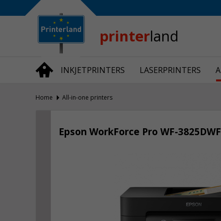
Bedrijfsinformatie
Over Printerland
Privacy
printer
land
Algemene Voorwaarden
Vraag en Antwoord
INKJETPRINTERS
LASERPRINTERS
A
Productnieuws
Home
All-in-one printers
Epson WorkForce Pro WF-3825DWF all