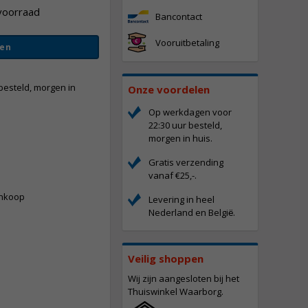
voorraad
Bancontact
Vooruitbetaling
en
besteld, morgen in
Onze voordelen
Op werkdagen voor
22:30 uur besteld,
vergroten
morgen in huis.
Gratis verzending
-
vanaf €25,-.
ankoop
Levering in heel
Nederland en Belgi
.
ë
Veilig shoppen
Wij zijn aangesloten bij het
Thuiswinkel Waarborg.