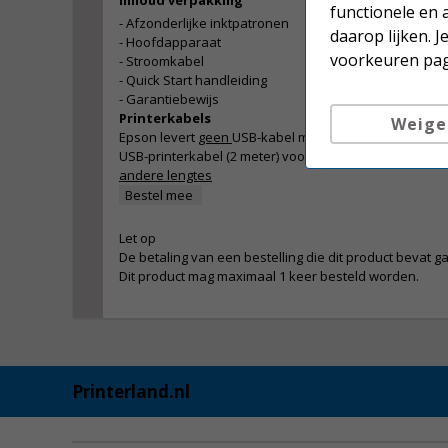
Inhoud verpakking
functionele en 
- Afzonderlijke inktpatronen
daarop lijken. 
- Hoofdapparaat
voorkeuren pag
- Stroomkabel
- Quick Start handleiding
- Garantiebewijs
Printerkabels
Weige
Epson levert
geen
USB-kabel mee.
USB-printerkabel (2 meter) voor € 5,00
andere lengtes
Bestel mee
Let op
De betaling van een bestelling die dit product bevat ga
Dit product mag maximaal 1 keer besteld worden.
Printerland.nl