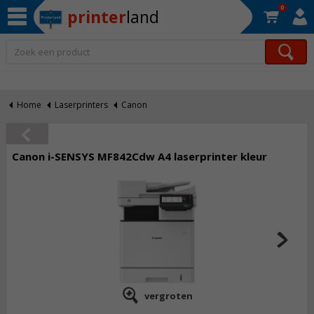
0
printer
land
Op werkdagen voor 22:30 uur besteld, morgen in huis!*
Home
Laserprinters
Canon
Canon i-SENSYS MF842Cdw A4 laserprinter kleur
vergroten