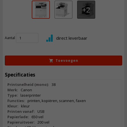
2
1.158,
50
direct leverbaar
Aantal
Incl. BTW
Toevoegen
Specificaties
Printsnelheid (mono):
38
Merk:
Canon
Type:
laserprinter
Functies:
printen, kopiëren, scannen, faxen
Kleur:
kleur
Printen vanaf:
USB
Papierlade:
650 vel
Papieruitvoer:
200 vel