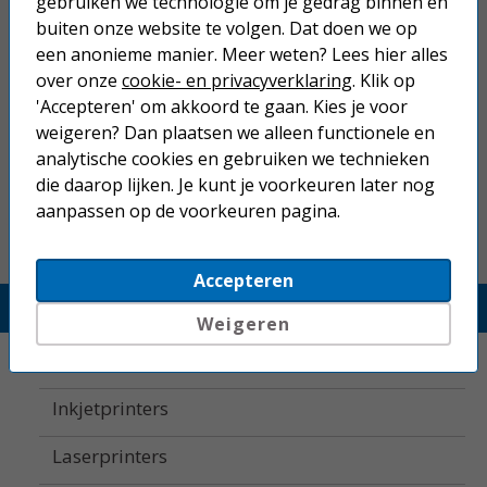
gebruiken we technologie om je gedrag binnen en
Op werkdagen voor 22:30 uur besteld, morgen in huis.
buiten onze website te volgen. Dat doen we op
een anonieme manier. Meer weten? Lees hier alles
Superscherpe prijzen!
over onze
cookie- en privacyverklaring
. Klik op
Niet goed geld terug.
'Accepteren' om akkoord te gaan. Kies je voor
weigeren? Dan plaatsen we alleen functionele en
Gratis verzending boven € 25,-
analytische cookies en gebruiken we technieken
Betaal binnen 14 dagen na aankoop
die daarop lijken. Je kunt je voorkeuren later nog
aanpassen op de voorkeuren pagina.
Accepteren
Printerland.nl
Weigeren
Home
Inkjetprinters
Laserprinters