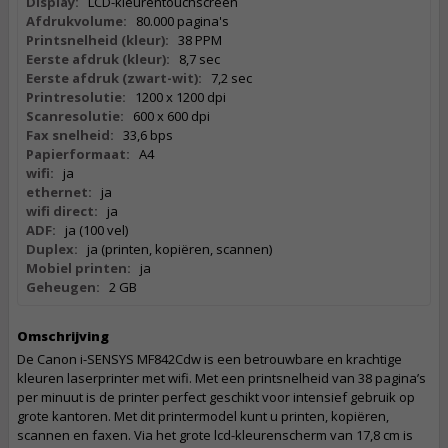
Display:
LCD-kleurentouchscreen
Afdrukvolume:
80.000 pagina's
Printsnelheid (kleur):
38 PPM
Eerste afdruk (kleur):
8,7 sec
Eerste afdruk (zwart-wit):
7,2 sec
Printresolutie:
1200 x 1200 dpi
Scanresolutie:
600 x 600 dpi
Fax snelheid:
33,6 bps
Papierformaat:
A4
wifi:
ja
ethernet:
ja
wifi direct:
ja
ADF:
ja (100 vel)
Duplex:
ja (printen, kopiëren, scannen)
Mobiel printen:
ja
Geheugen:
2 GB
Omschrijving
De Canon i-SENSYS MF842Cdw is een betrouwbare en krachtige
kleuren laserprinter met wifi. Met een printsnelheid van 38 pagina’s
per minuut is de printer perfect geschikt voor intensief gebruik op
grote kantoren. Met dit printermodel kunt u printen, kopiëren,
scannen en faxen. Via het grote lcd-kleurenscherm van 17,8 cm is