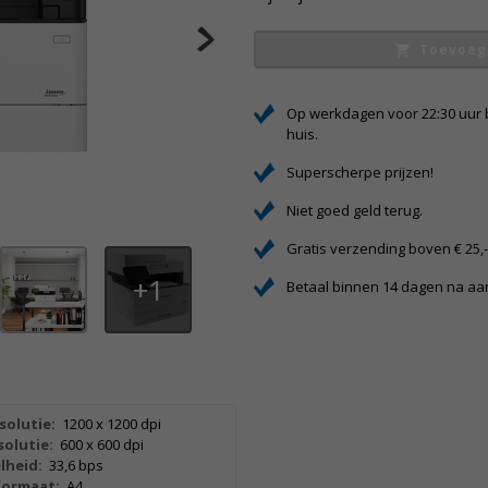
Toevoeg
Op werkdagen voor 22:30 uur 
huis.
Superscherpe prijzen!
Niet goed geld terug.
Gratis verzending boven € 25,
1
Betaal binnen 14 dagen na a
solutie:
1200 x 1200 dpi
olutie:
600 x 600 dpi
lheid:
33,6 bps
formaat:
A4