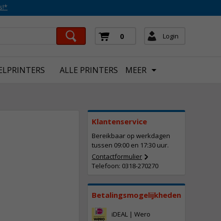
s!*
Login
0
ELPRINTERS
ALLE PRINTERS
MEER
Klantenservice
Bereikbaar op werkdagen
tussen 09:00 en 17:30 uur.
Contactformulier
Telefoon: 0318-270270
442,
50
Incl. BTW
Betalingsmogelijkheden
iDEAL | Wero