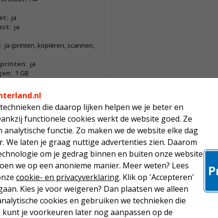
et:
ja
ect:
ja
:
ja (printen, kopiëren, scannen,
printen:
ja
en:
1 GB
nterland.nl
technieken die daarop lijken helpen we je beter en
 voor kleine tot middelgrote
Dankzij functionele cookies werkt de website goed. Ze
kan printen, faxen, scannen en
analytische functie. Zo maken we de website elke dag
a's per minuut drukt u documenten
r. We laten je graag nuttige advertenties zien. Daarom
nten van opgeslagen formulieren,
echnologie om je gedrag binnen en buiten onze website
nten met de knoppen op het
 doen we op een anonieme manier. Meer weten? Lees
 onze
cookie- en privacyverklaring
. Klik op 'Accepteren'
aan. Kies je voor weigeren? Dan plaatsen we alleen
analytische cookies en gebruiken we technieken die
Je kunt je voorkeuren later nog aanpassen op de