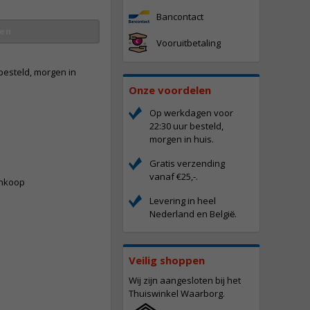
Bancontact
en
Vooruitbetaling
besteld, morgen in
Onze voordelen
Op werkdagen voor
22:30 uur besteld,
vergroten
morgen in huis.
-
Gratis verzending
vanaf €25,-.
ankoop
Levering in heel
Nederland en Belgi
.
ë
Veilig shoppen
Wij zijn aangesloten bij het
Thuiswinkel Waarborg.