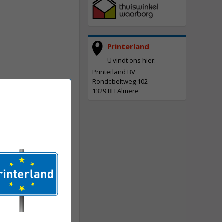
Printerland
U vindt ons hier:
Printerland BV
Rondebeltweg 102
1329 BH Almere