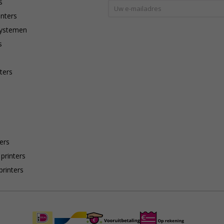
s
inters
systemen
s
ters
ers
 printers
printers