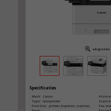
vergroten
Specificaties
Merk:
Canon
Printre
Type:
laserprinter
Scanres
Functies:
printen, kopiëren, scannen,
Fax sne
faxen
Papier