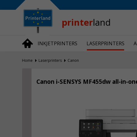
Bedrijfsinformatie
Over Printerland
Privacy
printer
land
Algemene Voorwaarden
Vraag en Antwoord
INKJETPRINTERS
LASERPRINTERS
A
Productnieuws
Home
Laserprinters
Canon
Canon i-SENSYS MF455dw all-in-one 