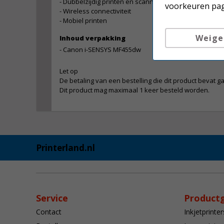
- Dubbelzijdig printen en scannen
voorkeuren pag
- Wireless connectiviteit
- Mobiel printen
Weige
Inhoud verpakking
- Canon i-SENSYS MF455dw
Let op
De betaling van een bestelling die dit product bevat ga
Dit product mag maximaal 1 keer besteld worden.
Printerland.nl
Service
Product
Contact
Inkjetprinter