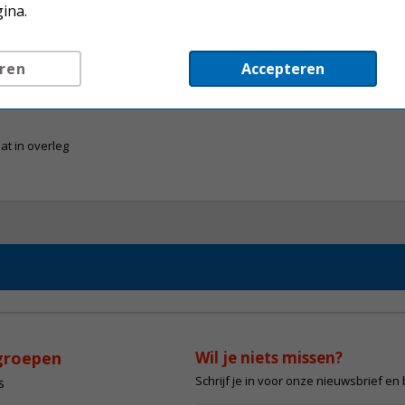
ina.
ren
Accepteren
at in overleg
groepen
Wil je niets missen?
Schrijf je in voor onze nieuwsbrief en
s