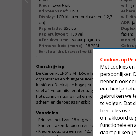
Kleur:
zwart-wit
wifi:
ja
Printen vanaf:
USB
ethern
Display:
LCD-kleurentouchscreen (12,7
wifi dir
cm)
ADF:
ja
Papierlade:
350 vel
Duplex
Papieruitvoer:
150 vel
faxen)
Afdrukvolume:
80.000 pagina's
Mobiel 
Printsnelheid (mono):
38 PPM
Geheug
Eerste afdruk (zwart-wit):
5,5 sec
Cookies op Pri
Omschrijving
Met cookies en 
De Canon i-SENSYS MF455dw laserprinter is ontworpen
persoonlijker. 
organisaties en thuisgebruikers. Dit compacte model 
hebben ook een 
kopiëren. Dankzij de hoge printsnelheid van 38 pagin
een beetje bete
snel af. Automatiseer alledaagse taken, zoals het pri
gebruiken we t
het scannen naar e-mail en het kopiëren van docume
scherm en de toepassingsbibliotheek van Canon.
te volgen. Dat
hier alles over
Voordelen
om akkoord te g
- Printsnelheid van 38 pagina's per minuut
functionele en 
- Printen, faxen, kopiëren en scannen
- Kleurentouchscreen van 12,7 cm
daarop lijken. 