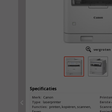
vergroten
Specificaties
Merk:
Canon
Printsn
Type:
laserprinter
Eerste 
Functies:
printen, kopiëren, scannen,
Scanres
faxen
Papier