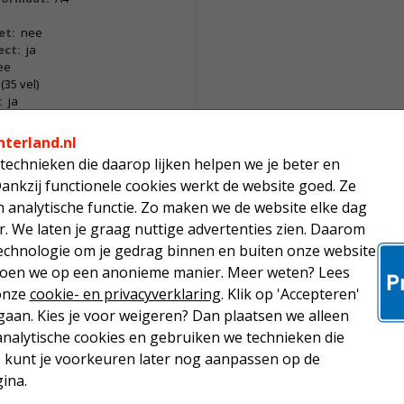
et:
nee
ect:
ja
ee
 (35 vel)
:
ja
printen:
ja
nterland.nl
technieken die daarop lijken helpen we je beter en
rprinter (zwart-wit). Print snel en
Dankzij functionele cookies werkt de website goed. Ze
jnt uw eerste afdruk. Bovendien kunt
analytische functie. Zo maken we de website elke dag
versturen vanaf uw mobiele
r. We laten je graag nuttige advertenties zien. Daarom
echnologie om je gedrag binnen en buiten onze website
 doen we op een anonieme manier. Meer weten? Lees
 onze
cookie- en privacyverklaring
. Klik op 'Accepteren'
aan. Kies je voor weigeren? Dan plaatsen we alleen
analytische cookies en gebruiken we technieken die
Je kunt je voorkeuren later nog aanpassen op de
ina.