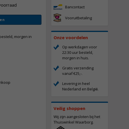
voorraad
Bancontact
Vooruitbetaling
en
besteld, morgen in
Onze voordelen
Op werkdagen voor
22:30 uur besteld,
vergroten
morgen in huis.
Gratis verzending
-
vanaf €25,-.
ankoop
Levering in heel
Nederland en Belgi
.
ë
Veilig shoppen
Wij zijn aangesloten bij het
Thuiswinkel Waarborg.