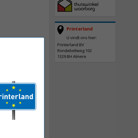
Printerland
U vindt ons hier:
Printerland BV
Rondebeltweg 102
1329 BH Almere