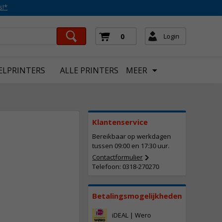
s!*
Login
0
ELPRINTERS
ALLE PRINTERS
MEER
Klantenservice
Bereikbaar op werkdagen
tussen 09:00 en 17:30 uur.
Contactformulier
Telefoon: 0318-270270
320,
50
Incl. BTW
Betalingsmogelijkheden
iDEAL | Wero