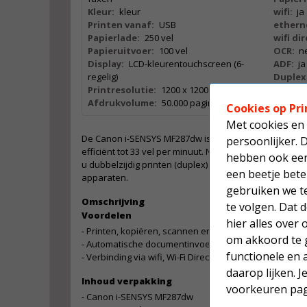
Kleur:
kleur
wifi:
ja
Printen vanaf:
USB
ethern
Papierlade:
250 vel
wifi dir
Papieruitvoer:
100 vel
OCR:
n
Display:
LCD-kleurentouchscreen (6-
ADF:
ja
regelig)
Duplex
Printresolutie:
1200 x 1200 dpi
Mobiel 
Afdrukvolume:
50.000 pagina's
Cookies op Pri
Met cookies en 
De Canon i-SENSYS MF287dw is een multifunctionele lase
persoonlijker. 
efficiënt tot 33 vel per minuut. Na 5 seconden verschi
hebben ook een 
u dubbelzijdig printen (duplex) en afdrukopdachten 
een beetje bete
apparaten.
gebruiken we t
Omschrijving
te volgen. Dat
Voordelen
hier alles over
- Printen, kopiëren, scannen en faxen
om akkoord te g
- Automatische documentinvoer (adf)
functionele en 
- Verbinding via wifi, Wi-Fi Direct en USB
daarop lijken. 
Inhoud verpakking
voorkeuren pag
- Canon i-SENSYS MF287dw