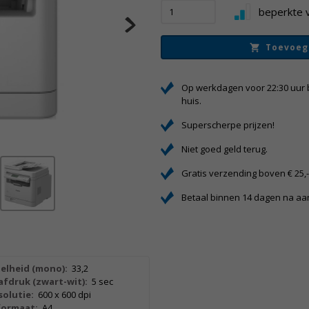
beperkte 
Toevoeg
Op werkdagen voor 22:30 uur 
huis.
Superscherpe prijzen!
Niet goed geld terug.
Gratis verzending boven € 25,
Betaal binnen 14 dagen na a
elheid (mono):
33,2
afdruk (zwart-wit):
5 sec
olutie:
600 x 600 dpi
formaat:
A4