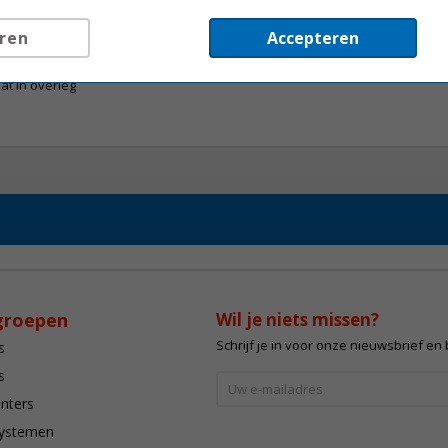
ren
Accepteren
at in overleg
groepen
Wil je niets missen?
Schrijf je in voor onze nieuwsbrief en
s
s
inters
systemen