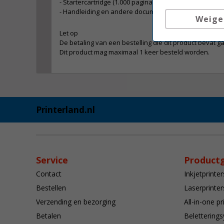
- Startercartridge (1.000 pagina's)
- Handleiding en andere documenten
Weige
Let op
De betaling van een bestelling die dit product bevat ga
Dit product mag maximaal 1 keer besteld worden.
Printerland.nl
Service
Product
Contact
Inkjetprinter
Bestellen
Laserprinter
Verzending en bezorging
All-in-one pr
Betalen
Belettering