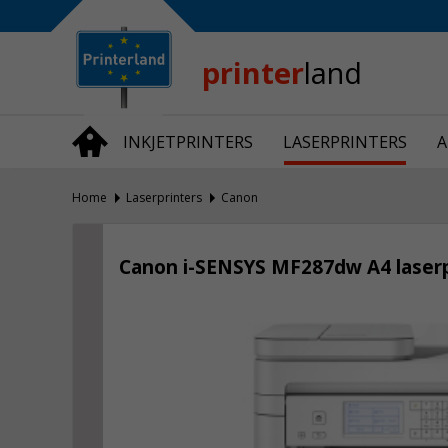
Bedrijfsinformatie
Over Printerland
Privacy
printer
land
Algemene Voorwaarden
Vraag en Antwoord
INKJETPRINTERS
LASERPRINTERS
A
Productnieuws
Home
Laserprinters
Canon
Canon i-SENSYS MF287dw A4 laserp