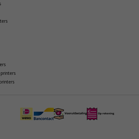
s
ters
ers
 printers
printers