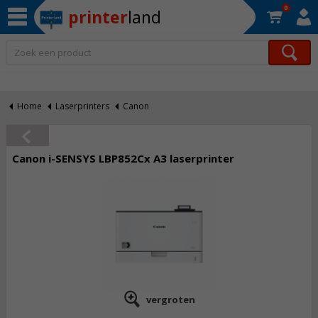
0
printer
land
Op werkdagen voor 22:30 uur besteld, morgen in huis!*
Home
Laserprinters
Canon
Canon i-SENSYS LBP852Cx A3 laserprinter
vergroten