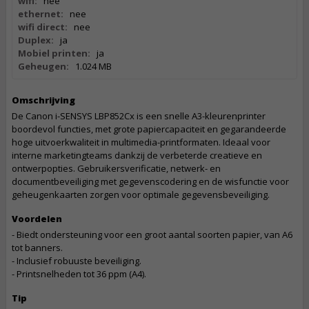
wifi:
nee
ethernet:
nee
wifi direct:
nee
Duplex:
ja
Mobiel printen:
ja
Geheugen:
1.024 MB
Omschrijving
De Canon i-SENSYS LBP852Cx is een snelle A3-kleurenprinter
boordevol functies, met grote papiercapaciteit en gegarandeerde
hoge uitvoerkwaliteit in multimedia-printformaten. Ideaal voor
interne marketingteams dankzij de verbeterde creatieve en
ontwerpopties. Gebruikersverificatie, netwerk- en
documentbeveiliging met gegevenscodering en de wisfunctie voor
geheugenkaarten zorgen voor optimale gegevensbeveiliging.
Voordelen
- Biedt ondersteuning voor een groot aantal soorten papier, van A6
tot banners.
- Inclusief robuuste beveiliging.
- Printsnelheden tot 36 ppm (A4).
Tip