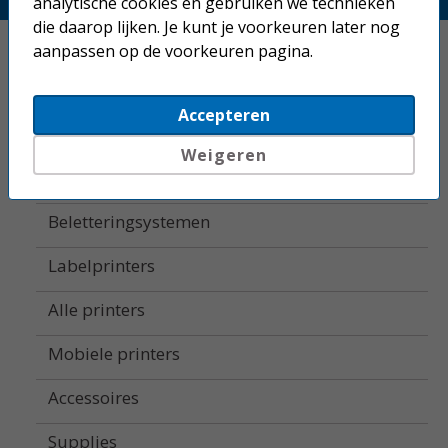
analytische cookies en gebruiken we technieken
die daarop lijken. Je kunt je voorkeuren later nog
Home
aanpassen op de voorkeuren pagina.
Inkjetprinters
Accepteren
Laserprinters
Weigeren
All-in-one printers
Beletteringsystemen
Labelprinters
Alle printers
Mobiele printers
Accessoires
Supplies