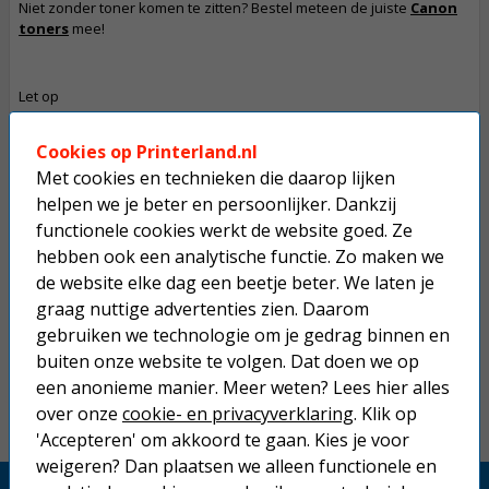
Niet zonder toner komen te zitten? Bestel meteen de juiste
Canon
toners
mee!
Let op
De betaling van een bestelling die dit product bevat gaat in overleg
Dit product mag maximaal 1 keer besteld worden.
Cookies op Printerland.nl
Met cookies en technieken die daarop lijken
Op werkdagen voor 22:30 uur besteld, morgen in huis.
helpen we je beter en persoonlijker. Dankzij
functionele cookies werkt de website goed. Ze
Superscherpe prijzen!
hebben ook een analytische functie. Zo maken we
Niet goed geld terug.
de website elke dag een beetje beter. We laten je
graag nuttige advertenties zien. Daarom
Gratis verzending boven € 25,-
gebruiken we technologie om je gedrag binnen en
Betaal binnen 14 dagen na aankoop
buiten onze website te volgen. Dat doen we op
een anonieme manier. Meer weten? Lees hier alles
over onze
cookie- en privacyverklaring
. Klik op
'Accepteren' om akkoord te gaan. Kies je voor
weigeren? Dan plaatsen we alleen functionele en
Printerland.nl