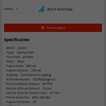
1.862,
50
direct leverbaar
Aantal
Incl. BTW
Toevoegen
Specificaties
Merk:
Canon
Type:
laserprinter
Functies:
printen
Kleur:
kleur
Papierlade:
650 vel
Papieruitvoer:
200 vel
Display:
lcd-scherm (5-regelig)
Afdrukvolume:
120.000 pagina's
Printsnelheid (kleur):
36 PPM
Eerste afdruk (kleur):
7,4 sec
Eerste afdruk (zwart-wit):
6,7 sec
Printresolutie:
600 x 600 dpi
Papierformaat:
A3