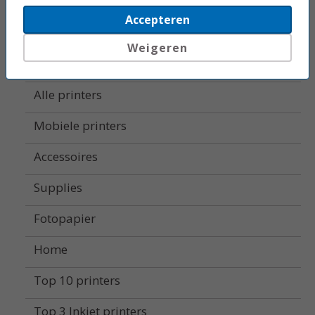
All-in-one printers
Accepteren
Beletteringsystemen
Weigeren
Labelprinters
Alle printers
Mobiele printers
Accessoires
Supplies
Fotopapier
Home
Top 10 printers
Top 3 Inkjet printers