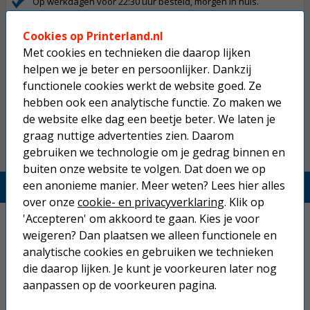
Op werkdagen voor 22:30 uur besteld, morgen in huis.
Superscherpe prijzen!
Cookies op Printerland.nl
Niet goed geld terug.
Met cookies en technieken die daarop lijken
helpen we je beter en persoonlijker. Dankzij
Gratis verzending boven € 25,-
functionele cookies werkt de website goed. Ze
Betaal binnen 14 dagen na aankoop
hebben ook een analytische functie. Zo maken we
de website elke dag een beetje beter. We laten je
graag nuttige advertenties zien. Daarom
gebruiken we technologie om je gedrag binnen en
buiten onze website te volgen. Dat doen we op
een anonieme manier. Meer weten? Lees hier alles
Printerland.nl
over onze
cookie- en privacyverklaring
. Klik op
'Accepteren' om akkoord te gaan. Kies je voor
Home
weigeren? Dan plaatsen we alleen functionele en
Inkjetprinters
analytische cookies en gebruiken we technieken
die daarop lijken. Je kunt je voorkeuren later nog
Laserprinters
aanpassen op de voorkeuren pagina.