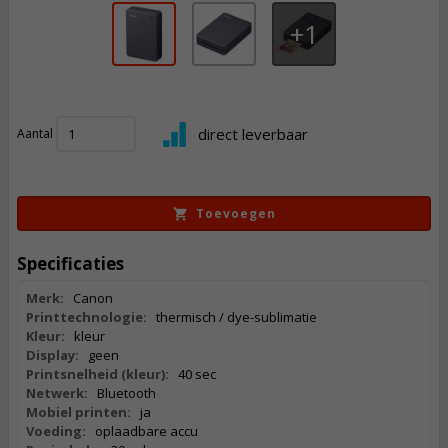
1
120,
50
direct leverbaar
Aantal
Incl. BTW
Toevoegen
Specificaties
Merk:
Canon
Printtechnologie:
thermisch / dye-sublimatie
Kleur:
kleur
Display:
geen
Printsnelheid (kleur):
40 sec
Netwerk:
Bluetooth
Mobiel printen:
ja
Voeding:
oplaadbare accu