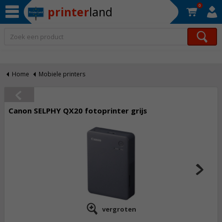
0
printer
land
Op werkdagen voor 22:30 uur besteld, morgen in huis!*
Home
Mobiele printers
Canon SELPHY QX20 fotoprinter grijs
vergroten