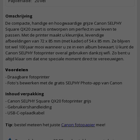
Papierlade:
20 vel
Omschrijving
De compacte, handige en hoogwaardige grijze Canon SELPHY
Square QX20 zwart is ontworpen om perfect in uw leven te
passen. Met de printer maakt u kleurrijke, levendige
afbeeldingen van 72 x 85 mm (met kader) of 54 x 85 mm. Ze blijven
tot wel 100 jaar mooi wanneer u ze in een album bewaart. U kunt de
Canon SELPHY fotoprinter overal gebruiken dankzij wifi. Zo bent u
altijd klaar om dat ene speciale moment direct te vereeuwigen.
Voordelen
- Draagbare fotoprinter
- Foto's bewerken met de gratis SELPHY Photo-app van Canon
Inhoud verpakking
- Canon SELPHY Square QX20 fotoprinter grijs
- Gebruikershandleiding
- USB-C-oplaadkabel
Tip:
bestel meteen het juiste
Canon fotopapier
mee!