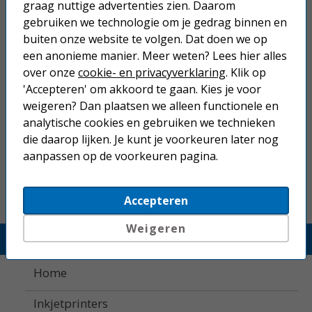
20 vel Canon ZINK™ (5 x 7,6 cm)
graag nuttige advertenties zien. Daarom
fotopapier
gebruiken we technologie om je gedrag binnen en
buiten onze website te volgen. Dat doen we op
19,50
een anonieme manier. Meer weten? Lees hier alles
over onze
cookie- en privacyverklaring
. Klik op
'Accepteren' om akkoord te gaan. Kies je voor
Dymo LabelWriter 550 + 4 rollen
weigeren? Dan plaatsen we alleen functionele en
labels
analytische cookies en gebruiken we technieken
die daarop lijken. Je kunt je voorkeuren later nog
103,50
aanpassen op de voorkeuren pagina.
Accepteren
Weigeren
Printerland.nl
Home
Inkjetprinters