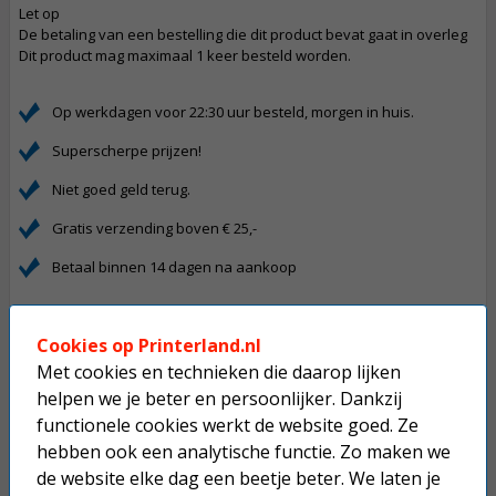
Let op
De betaling van een bestelling die dit product bevat gaat in overleg
Dit product mag maximaal 1 keer besteld worden.
Op werkdagen voor 22:30 uur besteld, morgen in huis.
Superscherpe prijzen!
Niet goed geld terug.
Gratis verzending boven € 25,-
Betaal binnen 14 dagen na aankoop
Anderen kochten ook...
Cookies op Printerland.nl
Canon PG-545 inktcartridge zwart
Met cookies en technieken die daarop lijken
helpen we je beter en persoonlijker. Dankzij
functionele cookies werkt de website goed. Ze
20,50
hebben ook een analytische functie. Zo maken we
de website elke dag een beetje beter. We laten je