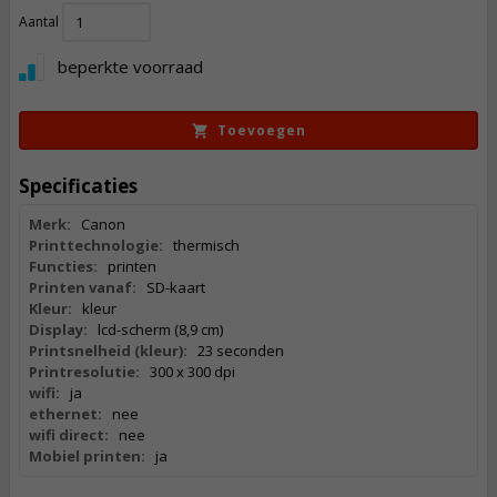
139,
Aantal
50
Incl. BTW
beperkte voorraad
Toevoegen
Specificaties
Merk:
Canon
Printtechnologie:
thermisch
Functies:
printen
Printen vanaf:
SD-kaart
Kleur:
kleur
Display:
lcd-scherm (8,9 cm)
Printsnelheid (kleur):
23 seconden
Printresolutie:
300 x 300 dpi
wifi:
ja
ethernet:
nee
wifi direct:
nee
Mobiel printen:
ja