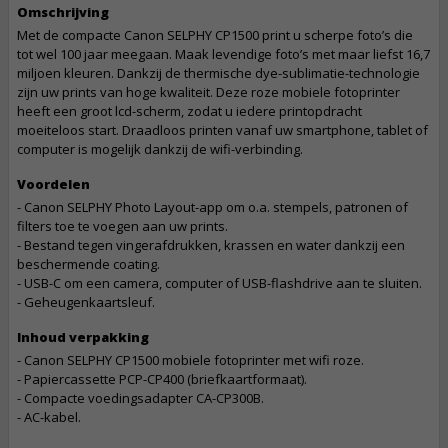
Omschrijving
Met de compacte Canon SELPHY CP1500 print u scherpe foto’s die
tot wel 100 jaar meegaan. Maak levendige foto’s met maar liefst 16,7
miljoen kleuren. Dankzij de thermische dye-sublimatie-technologie
zijn uw prints van hoge kwaliteit. Deze roze mobiele fotoprinter
heeft een groot lcd-scherm, zodat u iedere printopdracht
moeiteloos start. Draadloos printen vanaf uw smartphone, tablet of
computer is mogelijk dankzij de wifi-verbinding.
Voordelen
- Canon SELPHY Photo Layout-app om o.a. stempels, patronen of
filters toe te voegen aan uw prints.
- Bestand tegen vingerafdrukken, krassen en water dankzij een
beschermende coating.
- USB-C om een camera, computer of USB-flashdrive aan te sluiten.
- Geheugenkaartsleuf.
Inhoud verpakking
- Canon SELPHY CP1500 mobiele fotoprinter met wifi roze.
- Papiercassette PCP-CP400 (briefkaartformaat).
- Compacte voedingsadapter CA-CP300B.
- AC-kabel.