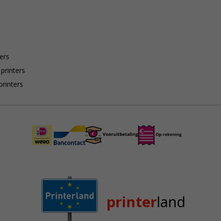
ers
 printers
printers
printer
land