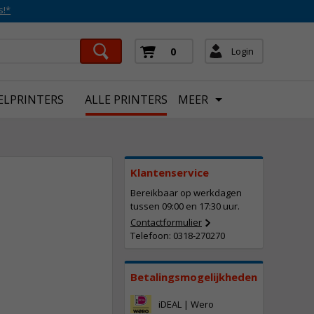
s!*
Login
0
ELPRINTERS
ALLE PRINTERS
MEER
Klantenservice
Bereikbaar op werkdagen
tussen 09:00 en 17:30 uur.
Contactformulier
Telefoon: 0318-270270
303,
50
Incl. BTW
Betalingsmogelijkheden
iDEAL | Wero