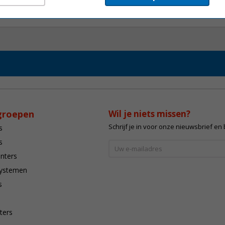
groepen
Wil je niets missen?
Schrijf je in voor onze nieuwsbrief en
s
s
inters
systemen
s
ters