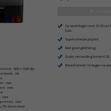
Toevoeg
Op werkdagen voor 22:30 uur 
huis.
Superscherpe prijzen!
Niet goed geld terug.
Gratis verzending boven € 25,
Betaal binnen 14 dagen na a
olutie:
600 x 1200 dpi
formaat:
A4
ee
et:
nee
ect:
nee
ee
:
nee
printen:
nee
L, FR, EN en meer