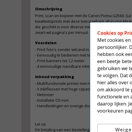
Omschrijving
Print, scan en kopieer met de Canon Pixma G2560. Ga v
kwaliteitsprints met deze betrouwbare all-in-one Me
die geschikt is voor diverse mediaverwerking. Dit mod
Cookies op Pri
zwart-wit pagina's per minuut.
Met cookies en 
Voordelen
persoonlijker. 
- Print foto's zonder witrand in formaten tot A4
hebben ook een 
- Eenvoudig te bedienen met tweeregelig LCD-display
een beetje bete
- Print banners tot 1,2 meter
- 4 eenvoudige navulbare inkttanks
gebruiken we t
te volgen. Dat
Inhoud verpakking
hier alles over
- Multifunctionele printer met navulbare inkttanks - P
om akkoord te g
- 5 inktflessen met hoge capaciteit (2x zwart en 1x C/M
- Netsnoer
functionele en 
- Installatie CD-rom
daarop lijken. 
- Handleidingen en overige documenten
voorkeuren pag
Let op
Weige
De betaling van een bestelling die dit product bevat ga