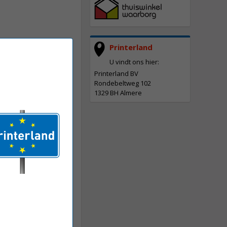
Printerland
U vindt ons hier:
Printerland BV
Rondebeltweg 102
1329 BH Almere