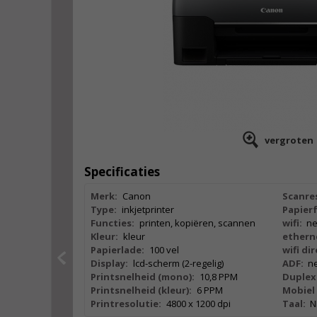
vergroten
Specificaties
Merk:
Canon
Scanres
Type:
inkjetprinter
Papier
Functies:
printen, kopiëren, scannen
wifi:
n
Kleur:
kleur
ethern
Papierlade:
100 vel
wifi dir
Display:
lcd-scherm (2-regelig)
ADF:
n
Printsnelheid (mono):
10,8 PPM
Duplex
Printsnelheid (kleur):
6 PPM
Mobiel 
Printresolutie:
4800 x 1200 dpi
Taal:
N