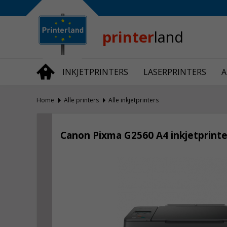
Bedrijfsinformatie
Over Printerland
Privacy
printer
land
Algemene Voorwaarden
Vraag en Antwoord
INKJETPRINTERS
LASERPRINTERS
A
Productnieuws
Home
Alle printers
Alle inkjetprinters
Canon Pixma G2560 A4 inkjetprinte