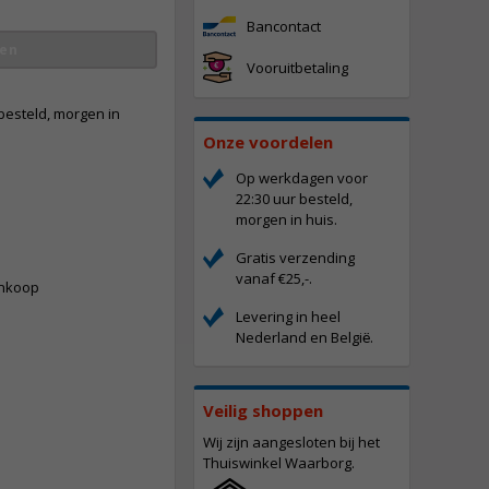
Bancontact
en
Vooruitbetaling
besteld, morgen in
Onze voordelen
Op werkdagen voor
22:30 uur besteld,
morgen in huis.
-
Gratis verzending
vanaf €25,-.
ankoop
Levering in heel
Nederland en Belgi
.
ë
Veilig shoppen
Wij zijn aangesloten bij het
Thuiswinkel Waarborg.