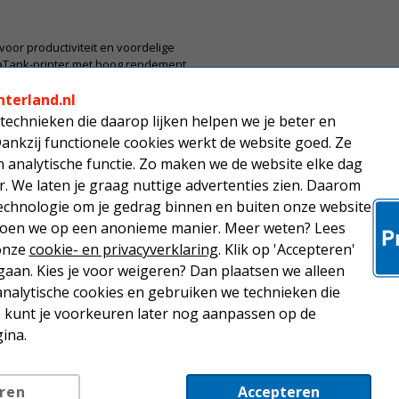
oor productiviteit en voordelige
gaTank-printer met hoog rendement
el heeft een afdruksnelheid van 10
nterland.nl
technieken die daarop lijken helpen we je beter en
Dankzij functionele cookies werkt de website goed. Ze
analytische functie. Zo maken we de website elke dag
r. We laten je graag nuttige advertenties zien. Daarom
echnologie om je gedrag binnen en buiten onze website
 doen we op een anonieme manier. Meer weten? Lees
 onze
cookie- en privacyverklaring
. Klik op 'Accepteren'
IXMA G2560
aan. Kies je voor weigeren? Dan plaatsen we alleen
/Y)
analytische cookies en gebruiken we technieken die
Je kunt je voorkeuren later nog aanpassen op de
ina.
ren
Accepteren
at in overleg