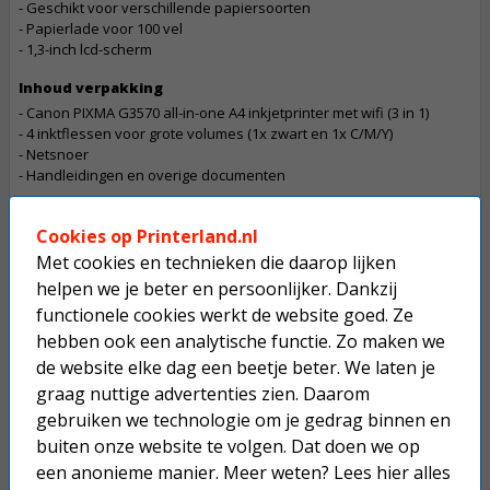
- Geschikt voor verschillende papiersoorten
- Papierlade voor 100 vel
- 1,3-inch lcd-scherm
Inhoud verpakking
- Canon PIXMA G3570 all-in-one A4 inkjetprinter met wifi (3 in 1)
- 4 inktflessen voor grote volumes (1x zwart en 1x C/M/Y)
- Netsnoer
- Handleidingen en overige documenten
Tip: bekijk de
productvideo
(popup).
Cookies op Printerland.nl
Met cookies en technieken die daarop lijken
Let op
De betaling van een bestelling die dit product bevat gaat in overleg
helpen we je beter en persoonlijker. Dankzij
Dit product mag maximaal 1 keer besteld worden.
functionele cookies werkt de website goed. Ze
hebben ook een analytische functie. Zo maken we
Op werkdagen voor 22:30 uur besteld, morgen in huis.
de website elke dag een beetje beter. We laten je
graag nuttige advertenties zien. Daarom
Superscherpe prijzen!
gebruiken we technologie om je gedrag binnen en
Niet goed geld terug.
buiten onze website te volgen. Dat doen we op
een anonieme manier. Meer weten? Lees hier alles
Gratis verzending boven € 25,-