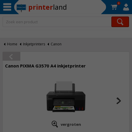
0
printer
land
Op werkdagen voor 22:30 uur besteld, morgen in huis!*
Home
Inkjetprinters
Canon
Canon PIXMA G3570 A4 inkjetprinter
vergroten