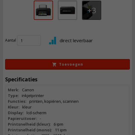
3
215,
50
direct leverbaar
Aantal
Incl. BTW
Toevoegen
Specificaties
Merk:
Canon
Type:
inkjetprinter
Functies:
printen, kopiëren, scannen
Kleur:
kleur
Display:
lcd-scherm
Papieruitvoer:
-
Printsnelheid (kleur):
6 ipm
Printsnelheid (mono):
11 ipm