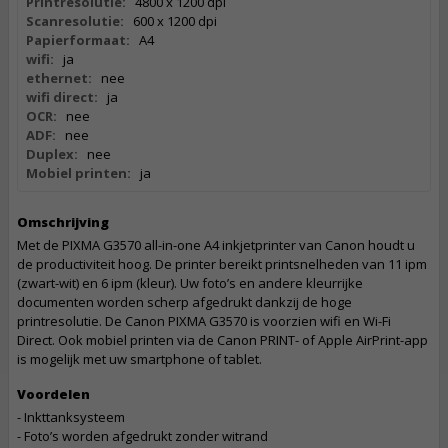
Printresolutie:
4800 x 1200 dpi
Scanresolutie:
600 x 1200 dpi
Papierformaat:
A4
wifi:
ja
ethernet:
nee
wifi direct:
ja
OCR:
nee
ADF:
nee
Duplex:
nee
Mobiel printen:
ja
Omschrijving
Met de PIXMA G3570 all-in-one A4 inkjetprinter van Canon houdt u
de productiviteit hoog. De printer bereikt printsnelheden van 11 ipm
(zwart-wit) en 6 ipm (kleur). Uw foto’s en andere kleurrijke
documenten worden scherp afgedrukt dankzij de hoge
printresolutie. De Canon PIXMA G3570 is voorzien wifi en Wi-Fi
Direct. Ook mobiel printen via de Canon PRINT- of Apple AirPrint-app
is mogelijk met uw smartphone of tablet.
Voordelen
- Inkttanksysteem
- Foto’s worden afgedrukt zonder witrand